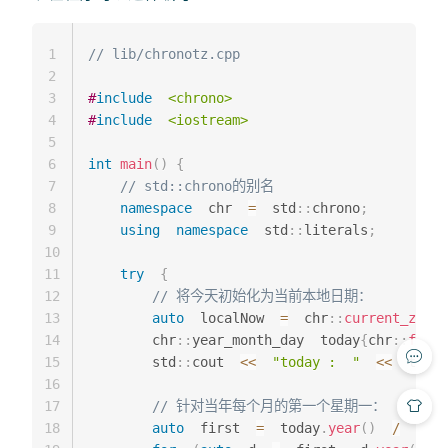
1
// lib/chronotz.cpp
2
3
#
include
<chrono>
4
#
include
<iostream>
5
6
int
main
(
)
{
7
// std::chrono的别名
8
namespace
  chr  
=
  std
::
chrono
;
9
using
namespace
  std
::
literals
;
10
11
try
{
12
// 将今天初始化为当前本地日期：
13
auto
  localNow  
=
  chr
::
current_zone
(
14
        chr
::
year_month_day  today
{
chr
::
floor
15
        std
::
cout  
<<
"today :  "
<<
  today
16
17
// 针对当年每个月的第一个星期一：
18
auto
  first  
=
  today
.
year
(
)
/
1
/