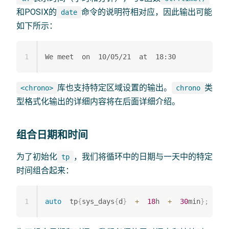
和POSIX的
命令的说明符相对应，因此输出可能
date
如下所示：
1
库也支持特定区域设置的输出。
类
<chrono>
chrono
型格式化输出的详细内容将在后面详细介绍。
组合日期和时间
为了初始化
，我们将循环中的日期与一天中的特定
tp
时间组合起来：
1
auto
  tp
{
sys_days
{
d
}
+
18
h  
+
30
min
}
;