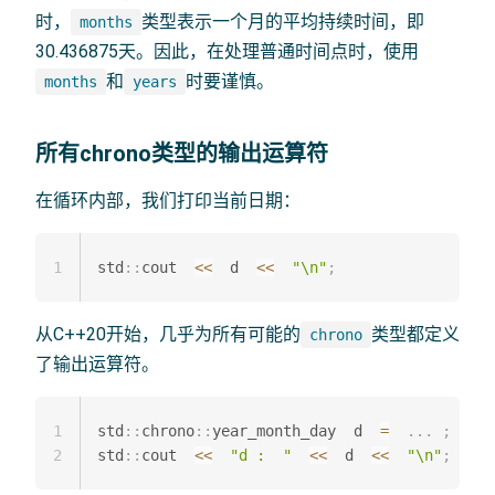
时，
类型表示一个月的平均持续时间，即
months
30.436875天。因此，在处理普通时间点时，使用
和
时要谨慎。
months
years
所有chrono类型的输出运算符
在循环内部，我们打印当前日期：
1
std
::
cout  
<<
  d  
<<
"\n"
;
从C++20开始，几乎为所有可能的
类型都定义
chrono
了输出运算符。
1
std
::
chrono
::
year_month_day  d  
=
.
.
.
;
2
std
::
cout  
<<
"d :  "
<<
  d  
<<
"\n"
;