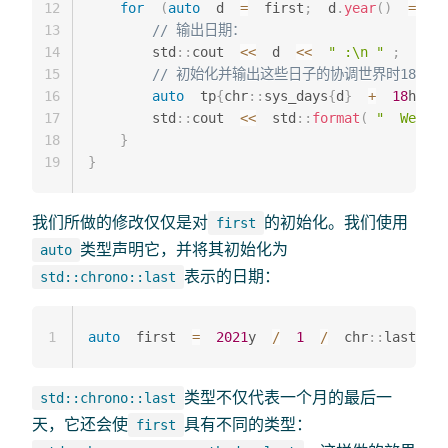
12
for
(
auto
  d  
=
  first
;
  d
.
year
(
)
==
  f
13
// 输出日期：
14
        std
::
cout  
<<
  d  
<<
" :\n "
;
15
// 初始化并输出这些日子的协调世界时18:30
16
auto
  tp
{
chr
::
sys_days
{
d
}
+
18
h  
+
17
        std
::
cout  
<<
  std
::
format
(
"  We mee
18
}
19
}
我们所做的修改仅仅是对
的初始化。我们使用
first
类型声明它，并将其初始化为
auto
表示的日期：
std::chrono::last
1
auto
  first  
=
2021
y  
/
1
/
  chr
::
last
;
类型不仅代表一个月的最后一
std::chrono::last
天，它还会使
具有不同的类型：
first