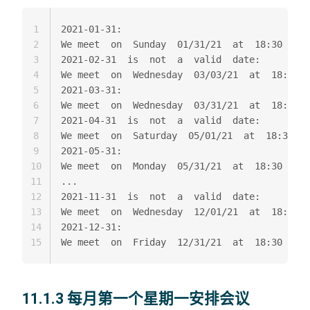
1
2021-01-31:

2
We meet  on  Sunday  01/31/21  at  18:30

3
2021-02-31  is  not  a  valid  date:

4
We meet  on  Wednesday  03/03/21  at  18:30

5
2021-03-31:

6
We meet  on  Wednesday  03/31/21  at  18:30

7
2021-04-31  is  not  a  valid  date:

8
We meet  on  Saturday  05/01/21  at  18:30

9
2021-05-31:

10
We meet  on  Monday  05/31/21  at  18:30

11
...

12
2021-11-31  is  not  a  valid  date:

13
We meet  on  Wednesday  12/01/21  at  18:30

14
2021-12-31:

15
11.1.3 每月第一个星期一安排会议