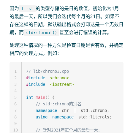
因为
的类型存储的是日的数值，初始化为1月
first
的最后一天，所以我们会迭代每个月的31日。如果不
存在这样的日期，默认输出格式会打印这是一个无效日
期，而
甚至会进行错误的计算。
std::format()
处理这种情况的一种方法是检查日期是否有效，并确定
相应的处理方式。例如：
1
// lib/chrono3.cpp
2
#
include
<chrono>
3
#
include
<iostream>
4
5
int
main
(
)
{
6
// std::chrono的别名
7
namespace
  chr  
=
  std
::
chrono
;
8
using
namespace
  std
::
literals
;
9
10
// 针对2021年每个月的最后一天：