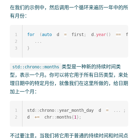
在我们的示例中，然后调用一个循环来遍历一年中的所
有月份：
1
for
(
auto
  d  
=
  first
;
  d
.
year
(
)
==
  first
2
.
.
.
3
}
类型是一种新的持续时间类
std::chrono::months
型，表示一个月。你可以将它用于所有日历类型，来处
理日期中的特定月份，就像我们在这里所做的，给日期
加上一个月：
1
std
::
chrono
::
year_month_day  d  
=
.
.
.
;
2
d  
+=
  chr
::
months
{
1
}
;
//
不过要注意，当我们将它用于普通的持续时间和时间点