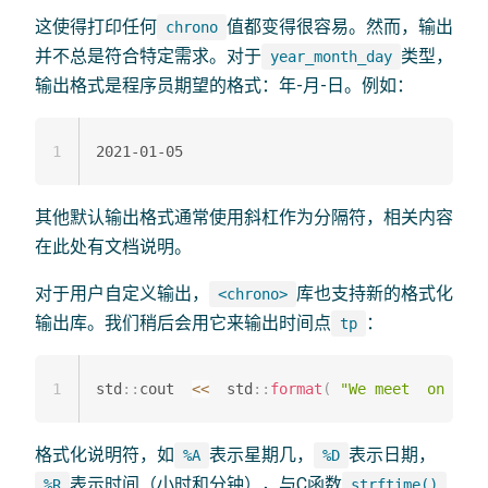
这使得打印任何
值都变得很容易。然而，输出
chrono
并不总是符合特定需求。对于
类型，
year_month_day
输出格式是程序员期望的格式：年-月-日。例如：
1
其他默认输出格式通常使用斜杠作为分隔符，相关内容
在此处有文档说明。
对于用户自定义输出，
库也支持新的格式化
<chrono>
输出库。我们稍后会用它来输出时间点
：
tp
1
std
::
cout  
<<
  std
::
format
(
"We meet  on  {:%
格式化说明符，如
表示星期几，
表示日期，
%A
%D
表示时间（小时和分钟），与C函数
%R
strftime()