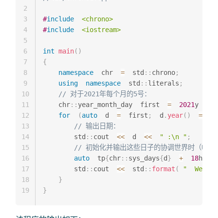
2
3
#
include
<chrono>
4
#
include
<iostream>
5
6
int
main
(
)
7
{
8
namespace
  chr  
=
  std
::
chrono
;
9
using
namespace
  std
::
literals
;
10
// 对于2021年每个月的5号：
11
    chr
::
year_month_day  first  
=
2021
y  
/
12
for
(
auto
  d  
=
  first
;
  d
.
year
(
)
==
  f
13
// 输出日期：
14
        std
::
cout  
<<
  d  
<<
" :\n "
;
15
// 初始化并输出这些日子的协调世界时（UTC）1
16
auto
  tp
{
chr
::
sys_days
{
d
}
+
18
h  
+
17
        std
::
cout  
<<
  std
::
format
(
"  We mee
18
}
19
}