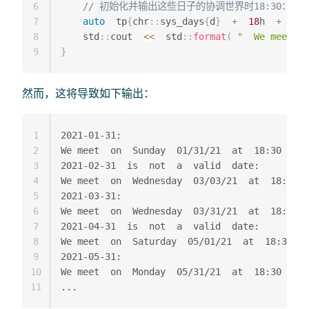
6
// 初始化并输出这些日子的协调世界时18:30：
7
auto
  tp
{
chr
::
sys_days
{
d
}
+
18
h  
+
30
m
8
    std
::
cout  
<<
  std
::
format
(
"  We meet  o
9
}
然而，这将导致如下输出：
1
2021-01-31:

2
We meet  on  Sunday  01/31/21  at  18:30

3
2021-02-31  is  not  a  valid  date:

4
We meet  on  Wednesday  03/03/21  at  18:30

5
2021-03-31:

6
We meet  on  Wednesday  03/31/21  at  18:30

7
2021-04-31  is  not  a  valid  date:

8
We meet  on  Saturday  05/01/21  at  18:30

9
2021-05-31:

10
We meet  on  Monday  05/31/21  at  18:30

11