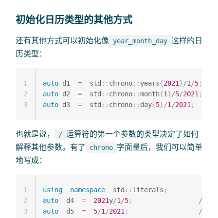
初始化日历类型的其他方式
还有其他方式可以初始化像
这样的日
year_month_day
历类型：
1
auto
 d1  
=
  std
::
chrono
::
years
{
2021
}
/
1
/
5
;
/
2
auto
 d2  
=
  std
::
chrono
::
month
{
1
}
/
5
/
2021
;
/
3
auto
 d3  
=
  std
::
chrono
::
day
{
5
}
/
1
/
2021
;
/
也就是说，
运算符的第一个参数的类型决定了如何
/
解释其他参数。有了
字面量后，我们可以简单
chrono
地写成：
1
using
namespace
  std
::
literals
;
2
auto
  d4  
=
2021
y
/
1
/
5
;
// 2
3
auto
  d5  
=
5
/
1
/
2021
;
// 2