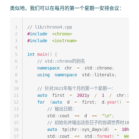
类似地，我们可以在每月的第一个星期一安排会议：
1
// lib/chrono4.cpp
2
#
include
<chrono>
3
#
include
<iostream>
4
5
int
main
(
)
{
6
// std::chrono的别名
7
namespace
  chr  
=
  std
::
chrono
;
8
using
namespace
  std
::
literals
;
9
10
// 针对2021年每个月的第一个星期一：
11
auto
  first  
=
2021
y  
/
1
/
  chr
::
Mond
12
for
(
auto
  d  
=
  first
;
  d
.
year
(
)
==
  f
13
// 输出日期：
14
        std
::
cout  
<<
  d  
<<
"\n"
;
15
// 初始化并输出这些日子的协调世界时18:30
16
auto
  tp
{
chr
::
sys_days
{
d
}
+
18
h  
+
17
        std
::
cout  
<<
  std
::
format
(
"  We mee