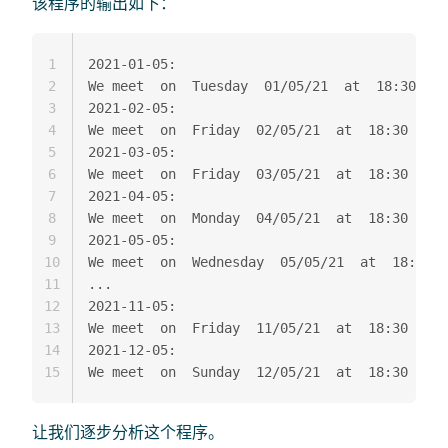
该程序的输出如下：
1
2021-01-05:

2
We meet  on  Tuesday  01/05/21  at  18:30

3
2021-02-05:

4
We meet  on  Friday  02/05/21  at  18:30

5
2021-03-05:

6
We meet  on  Friday  03/05/21  at  18:30

7
2021-04-05:

8
We meet  on  Monday  04/05/21  at  18:30

9
2021-05-05:

10
We meet  on  Wednesday  05/05/21  at  18:30

11
...

12
2021-11-05:

13
We meet  on  Friday  11/05/21  at  18:30

14
2021-12-05:

15
让我们逐步分析这个程序。