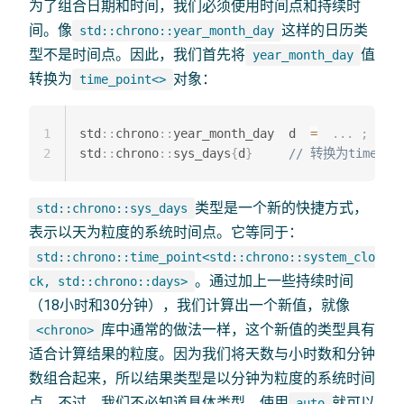
为了组合日期和时间，我们必须使用时间点和持续时
间。像
这样的日历类
std::chrono::year_month_day
型不是时间点。因此，我们首先将
值
year_month_day
转换为
对象：
time_point<>
1
std
::
chrono
::
year_month_day  d  
=
.
.
.
;
2
std
::
chrono
::
sys_days
{
d
}
// 转换为time_poi
类型是一个新的快捷方式，
std::chrono::sys_days
表示以天为粒度的系统时间点。它等同于：
std::chrono::time_point<std::chrono::system_clo
。通过加上一些持续时间
ck, std::chrono::days>
（18小时和30分钟），我们计算出一个新值，就像
库中通常的做法一样，这个新值的类型具有
<chrono>
适合计算结果的粒度。因为我们将天数与小时数和分钟
数组合起来，所以结果类型是以分钟为粒度的系统时间
点。不过，我们不必知道具体类型，使用
就可以
auto