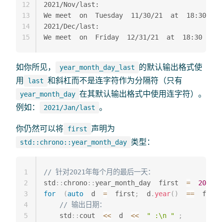
12
2021/Nov/last:

13
We meet  on  Tuesday  11/30/21  at  18:30

14
2021/Dec/last:

15
如你所见，
的默认输出格式使
year_month_day_last
用
和斜杠而不是连字符作为分隔符（只有
last
在其默认输出格式中使用连字符）。
year_month_day
例如：
。
2021/Jan/last
你仍然可以将
声明为
first
类型：
std::chrono::year_month_day
1
// 针对2021年每个月的最后一天：
2
std
::
chrono
::
year_month_day  first  
=
2021
y 
3
for
(
auto
  d  
=
  first
;
  d
.
year
(
)
==
  first
4
// 输出日期：
5
    std
::
cout  
<<
  d  
<<
" :\n "
;