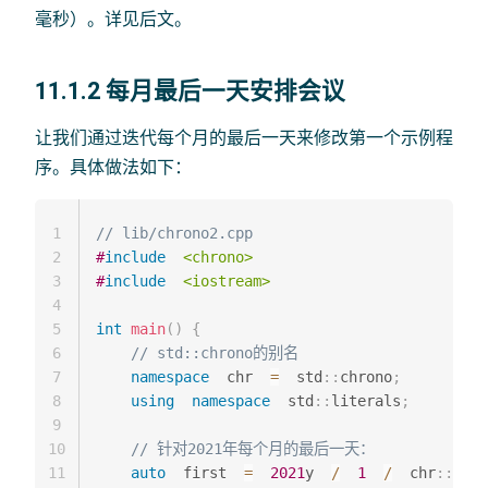
毫秒）。详见后文。
11.1.2 每月最后一天安排会议
让我们通过迭代每个月的最后一天来修改第一个示例程
序。具体做法如下：
1
// lib/chrono2.cpp
2
#
include
<chrono>
3
#
include
<iostream>
4
5
int
main
(
)
{
6
// std::chrono的别名
7
namespace
  chr  
=
  std
::
chrono
;
8
using
namespace
  std
::
literals
;
9
10
// 针对2021年每个月的最后一天：
11
auto
  first  
=
2021
y  
/
1
/
  chr
::
last