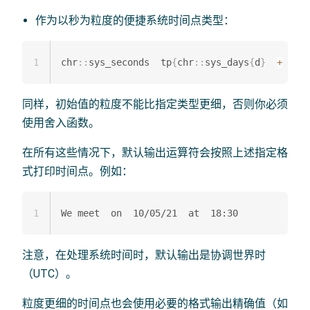
作为以秒为粒度的便捷系统时间点类型：
1
chr
::
sys_seconds  tp
{
chr
::
sys_days
{
d
}
+
18
h
同样，初始值的粒度不能比指定类型更细，否则你必须
使用舍入函数。
在所有这些情况下，默认输出运算符会按照上述指定格
式打印时间点。例如：
1
注意，在处理系统时间时，默认输出是协调世界时
（UTC）。
粒度更细的时间点也会使用必要的格式输出精确值（如