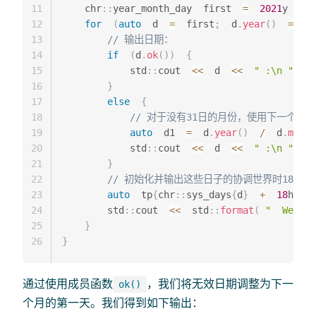
11
    chr
::
year_month_day  first  
=
2021
y  
/
12
for
(
auto
  d  
=
  first
;
  d
.
year
(
)
==
  f
13
// 输出日期：
14
if
(
d
.
ok
(
)
)
{
15
            std
::
cout  
<<
  d  
<<
" :\n "
;
16
}
17
else
{
18
// 对于没有31日的月份，使用下一个月的
19
auto
  d1  
=
  d
.
year
(
)
/
  d
.
month
20
            std
::
cout  
<<
  d  
<<
" :\n "
;
21
}
22
// 初始化并输出这些日子的协调世界时18:30
23
auto
  tp
{
chr
::
sys_days
{
d
}
+
18
h  
+
24
        std
::
cout  
<<
  std
::
format
(
"  We mee
25
}
26
}
通过使用成员函数
，我们将无效日期调整为下一
ok()
个月的第一天。我们得到如下输出：