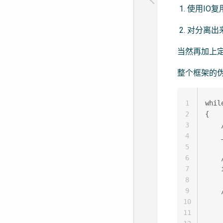
使用IO复用
对分离出来
当然再加上
整个框架的
1
whil
2
{ 

3
   
4
    
5
6
    
7
    
8
9
   
10
    
11
     