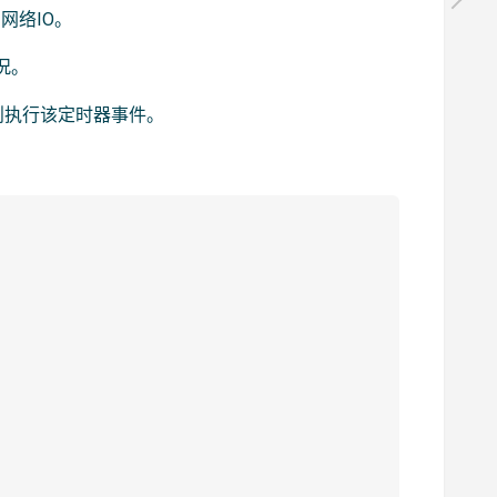
离网络IO。
况。
则执行该定时器事件。