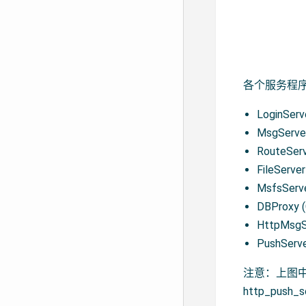
各个服务程
LoginS
MsgSe
RouteS
FileS
MsfsS
DBProx
HttpM
PushSe
注意：上图中并
http_pus