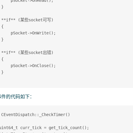
     pSocket->OnRead(); 

} 

 **if** (某些socket可写) 

{ 

     pSocket->OnWrite(); 

} 

 **if** (某些socket出错) 

{ 

     pSocket->OnClose(); 

} 

事件的代码如下：
 CEventDispatch::_CheckTimer() 

uint64_t curr_tick = get_tick_count(); 
