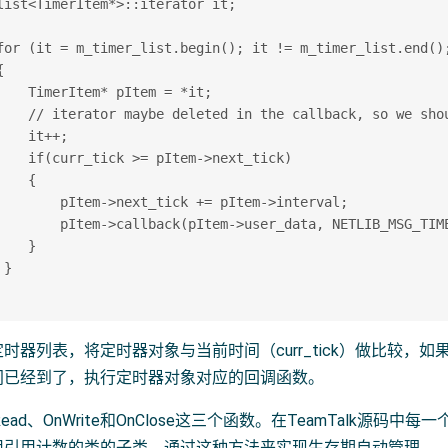
list<TimerItem*>::iterator it; 

for (it = m_timer_list.begin(); it != m_timer_list.end();
 

    TimerItem* pItem = *it; 

    // iterator maybe deleted in the callback, so we shou
    it++;    

    if(curr_tick >= pItem->next_tick) 

    { 

        pItem->next_tick += pItem->interval; 

        pItem->callback(pItem->user_data, NETLIB_MSG_TIME
    } 

} 

时器列表，将定时器对象与当前时间（curr_tick）做比较
间已经到了，执行定时器对象对应的回调函数。
ead、OnWrite和OnClose这三个函数。在TeamTalk源码中每一
用引用计数的类的子类，通过这种方法来实现生存期自动管理。