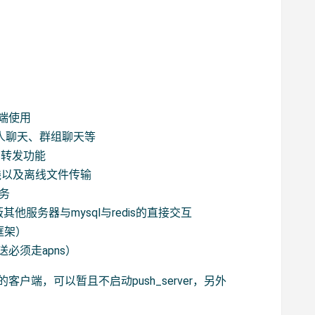
户端使用
括私人聊天、群组聊天等
消息转发功能
持在线以及离线文件传输
服务
屏蔽其他服务器与mysql与redis的直接交互
是框架）
推送必须走apns）
s版本的客户端，可以暂且不启动push_server，另外