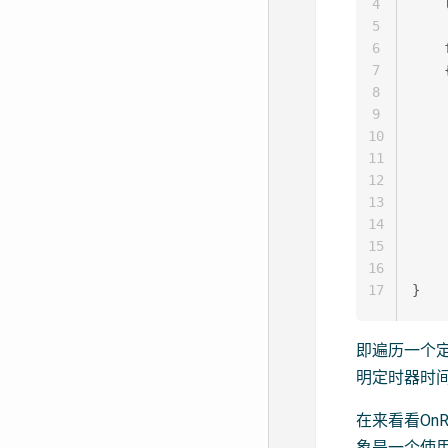
4
    
5
6
    
7
    {
8
    
9
    
10
    
11
    
12
    
13
    
14
    
15
    
16
     
17
即遍历一个定
明定时器时
在来看看OnR
象是一个使