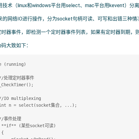
技术（linux和windows平台用select、mac平台用kevent）分
的网络IO进行操作，分为socket句柄可读、可写和出错三种情
定时器事件，即检测一个定时器事件列表，如果有定时器到期，
伪码大致如下：
e (running) 

 //处理定时器事件 

_CheckTimer(); 

//IO multiplexing 

int n = select(socket集合, ...); 

 //事件处理 

 **if** (某些socket可读) 

{ 
