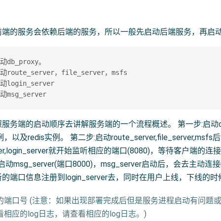
前端的服务会依赖后端的服务，所以一般先启动后端服务，再启
动db_proxy。

route_server，file_server，msfs

login_server

服务端的启动顺序去讲解服务端的一个流程概述。 第一步:启动db_p
，以及redis实例。 第二步:启动route_server,file_serv
erver,login_server就开始监听相应的端口(8080)，等待客户
msg_server(端口8000)，msg_server启动后，会去主动连接route_
端口信息注册到login_server去，同时在用户上线，下线的时候会
的端口号 (注意：如果出现部署完成后但是服务进程启动有问题或
相应的log日志，请查看相应的log日志。)