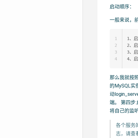
启动顺序：
一般来说，
1
1、启
2
2、启动
3
3、启动
4
那么我就按照
的MySQL实例
动login_s
端。 第四步:启动
将自己的监听的
各个服务
志，请查看