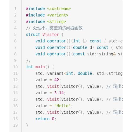
1
#
include
<iostream>
2
#
include
<variant>
3
#
include
<string>
4
// 处理不同类型的访问器函数
5
struct
Visitor
{
6
void
operator
(
)
(
int
 i
)
const
{
 std
::
cout 
7
void
operator
(
)
(
double
 d
)
const
{
 std
::
co
8
void
operator
(
)
(
const
 std
::
string
&
 s
)
con
9
}
;
10
int
main
(
)
{
11
    std
::
variant
<
int
,
double
,
 std
::
string
>
 va
12
    value 
=
42
;
13
    std
::
visit
(
Visitor
{
}
,
 value
)
;
// 输出：Int
14
    value 
=
3.14
;
15
    std
::
visit
(
Visitor
{
}
,
 value
)
;
// 输出：Dou
16
    value 
=
"Hello"
;
17
    std
::
visit
(
Visitor
{
}
,
 value
)
;
// 输出：Str
18
return
0
;
19
}