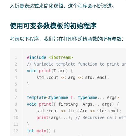
入折叠表达式来简化逻辑，这个程序会不断演进。
使用可变参数模板的初始程序
考虑以下程序，我们旨在打印传递给函数的所有参数：
1
#
include
<iostream>
2
// Variadic template function to print argume
3
void
print
(
T arg
)
{
4
    std
::
cout 
<<
 arg 
<<
 std
::
endl
;
5
}
6
7
template
<
typename
T
,
typename
.
.
.
 Args
>
8
void
print
(
T firstArg
,
 Args
.
.
.
 args
)
{
9
    std
::
cout 
<<
 firstArg 
<<
 std
::
endl
;
10
print
(
args
.
.
.
)
;
// Recursive call with th
11
}
12
int
main
(
)
{