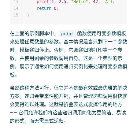
13
print
(
1
,
2.5
,
"Hello"
,
42
,
'A'
)
;
14
return
0
;
15
}
在上面的示例脚本中，
函数使用可变参数模板
print
来处理任意数量的参数。基本情况是当只剩下一个参数
时，模板递归停止。否则，它会递归地打印第一个参
数，并使用剩余的参数调用自身。这是一个典型的示
例，展示了通常如何使用递归实例化来处理可变参数模
板。
虽然这种方法可行，但它并不是最有效或最优雅的解决
方案。递归会带来性能开销，并且管理递归调用很快就
会变得难以处理。这就是折叠表达式发挥作用的地方
—— 它们允许我们将这些递归调用简化为更简洁、易读
的形式，而无需显式递归。