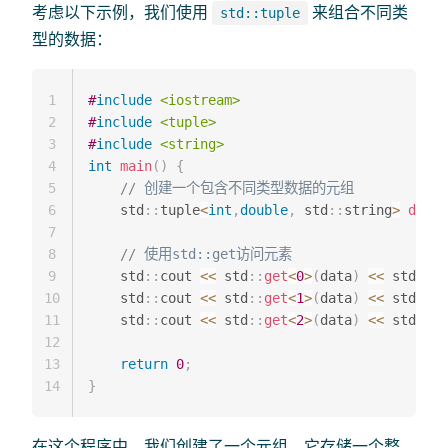
考虑以下示例，我们使用
来组合不同类
std::tuple
型的数据：
1
#
include
<iostream>
2
#
include
<tuple>
3
#
include
<string>
4
int
main
(
)
{
5
// 创建一个包含不同类型数据的元组
6
    std
::
tuple
<
int
,
double
,
 std
::
string
>
data
(
7
8
// 使用std::get访问元素
9
    std
::
cout 
<<
 std
::
get
<
0
>
(
data
)
<<
 std
::
en
10
    std
::
cout 
<<
 std
::
get
<
1
>
(
data
)
<<
 std
::
en
11
    std
::
cout 
<<
 std
::
get
<
2
>
(
data
)
<<
 std
::
en
12
13
return
0
;
14
}
在这个程序中，我们创建了一个元组，它存储一个整