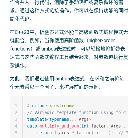
作合并为一行代码，消除了手动递归或复杂循环的需
求。通过这种方式链接操作，你可以在保持功能的同时
简化代码。
在C++23中，折叠表达式还能与高级函数式编程模式无
缝配合。例如，当你使用高阶函数（higher-order
functions）或lambda表达式时，可以轻松地将折叠表
达式与这些函数式编程工具结合起来，对参数包执行复
杂操作。
为此，我们通过使用lambda表达式，在求和之前将每
个元素乘以一个因子，来扩展前面的示例：
1
#
include
<iostream>
2
// Variadic template function using fold expr
3
template
<
typename
.
.
.
 Args
>
4
auto
multiply_and_sum
(
int
 factor
,
 Args
.
.
.
 arg
5
return
(
(
args 
*
 factor
)
+
.
.
.
)
;
// Multi