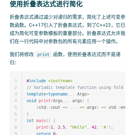
使用折叠表达式进行简化
折叠表达式通过减少对递归的需求，简化了上述可变参
数函数。C++17引入了折叠表达式，到了C++23，它已
成为简化可变参数模板的重要部分。折叠表达式允许我
们在一行代码中对参数包的所有元素应用一个操作。
我们将修改
函数，使用折叠表达式而不是递
print
归：
1
#
include
<iostream>
2
// Variadic template function using fold expr
3
template
<
typename
.
.
.
 Args
>
4
void
print
(
Args
.
.
.
 args
)
{
5
(
std
::
cout 
<<
.
.
.
<<
 args
)
<<
 std
::
endl
;
6
}
7
int
main
(
)
{
8
print
(
1
,
2.5
,
"Hello"
,
42
,
'A'
)
;
9
return
0
;