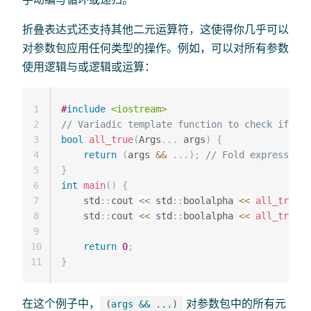
折叠表达式还支持其他二元运算符，这使得你几乎可以
对参数包应用任何类型的操作。例如，可以对所有参数
使用逻辑与或逻辑或运算：
1
#
include
<iostream>
2
// Variadic template function to check if all
3
bool
all_true
(
Args
.
.
.
 args
)
{
4
return
(
args 
&&
.
.
.
)
;
// Fold expression 
5
}
6
int
main
(
)
{
7
    std
::
cout 
<<
 std
::
boolalpha 
<<
all_true
(
t
8
    std
::
cout 
<<
 std
::
boolalpha 
<<
all_true
(
t
9
10
return
0
;
11
}
在这个例子中，
对参数包中的所有元
(args && ...)