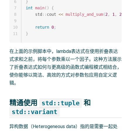
6
}
7
int
main
(
)
{
8
    std
::
cout 
<<
multiply_and_sum
(
2
,
1
,
2
,
3
)
9
10
return
0
;
11
}
在上面的示例脚本中，lambda表达式在使用折叠表达
式求和之前，将每个参数乘以一个因子。这种方法展示
了折叠表达式如何与更高级的函数式编程模式相结合，
使你能够以简洁、高效的方式对参数包应用自定义逻
辑。
精通使用
和
std::tuple
std::variant
异构数据（Heterogeneous data）指的是需要一起处