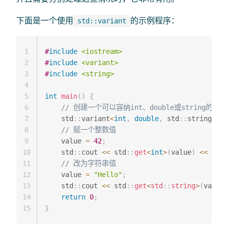
下面是一个使用
的示例程序：
std::variant
1
#
include
<iostream>
2
#
include
<variant>
3
#
include
<string>
4
5
int
main
(
)
{
6
// 创建一个可以容纳int、double或string的vari
7
    std
::
variant
<
int
,
double
,
 std
::
string
>
 va
8
// 赋一个整数值
9
    value 
=
42
;
10
    std
::
cout 
<<
 std
::
get
<
int
>
(
value
)
<<
 std
:
11
// 改为字符串值
12
    value 
=
"Hello"
;
13
    std
::
cout 
<<
 std
::
get
<
std
::
string
>
(
value
)
14
return
0
;
15
}