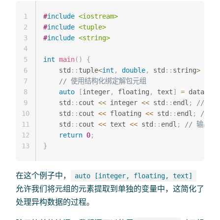
1
#
include
<iostream>
2
#
include
<tuple>
3
#
include
<string>
4
5
int
main
(
)
{
6
    std
::
tuple
<
int
,
double
,
 std
::
string
>
data
7
// 使用结构化绑定解包元组
8
auto
[
integer
,
 floating
,
 text
]
=
 data
;
9
    std
::
cout 
<<
 integer 
<<
 std
::
endl
;
// 输出
10
    std
::
cout 
<<
 floating 
<<
 std
::
endl
;
// 输
11
    std
::
cout 
<<
 text 
<<
 std
::
endl
;
// 输出"He
12
return
0
;
13
}
在这个例子中，
auto [integer, floating, text]
允许我们将元组的元素提取到单独的变量中，这简化了
处理异构数据的过程。