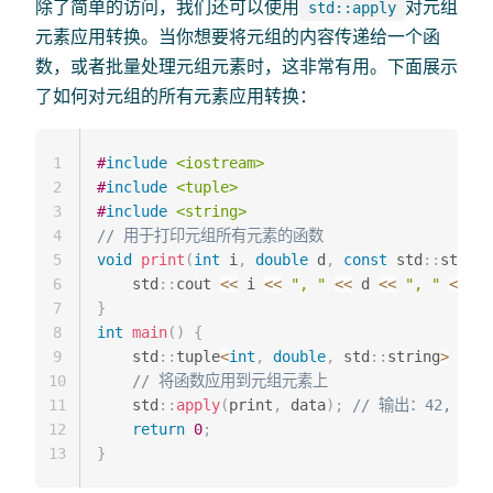
除了简单的访问，我们还可以使用
对元组
std::apply
元素应用转换。当你想要将元组的内容传递给一个函
数，或者批量处理元组元素时，这非常有用。下面展示
了如何对元组的所有元素应用转换：
1
#
include
<iostream>
2
#
include
<tuple>
3
#
include
<string>
4
// 用于打印元组所有元素的函数
5
void
print
(
int
 i
,
double
 d
,
const
 std
::
string
6
    std
::
cout 
<<
 i 
<<
", "
<<
 d 
<<
", "
<<
 s 
7
}
8
int
main
(
)
{
9
    std
::
tuple
<
int
,
double
,
 std
::
string
>
data
10
// 将函数应用到元组元素上
11
    std
::
apply
(
print
,
 data
)
;
// 输出：42, 3.14
12
return
0
;
13
}