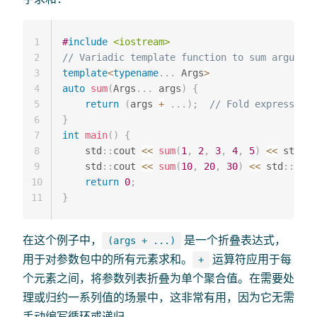
1
#
include
<iostream>
2
// Variadic template function to sum argument
3
template
<
typename
.
.
.
 Args
>
4
auto
sum
(
Args
.
.
.
 args
)
{
5
return
(
args 
+
.
.
.
)
;
// Fold expression 
6
}
7
int
main
(
)
{
8
    std
::
cout 
<<
sum
(
1
,
2
,
3
,
4
,
5
)
<<
 std
::
e
9
    std
::
cout 
<<
sum
(
10
,
20
,
30
)
<<
 std
::
endl
10
return
0
;
11
}
在这个例子中，
是一个折叠表达式，
(args + ...)
用于对参数包中的所有元素求和。
运算符应用于每
+
个元素之间，将参数列表折叠为单个聚合值。在需要处
理或归约一系列值的场景中，这非常有用，因为它无需
手动编写循环或递归。