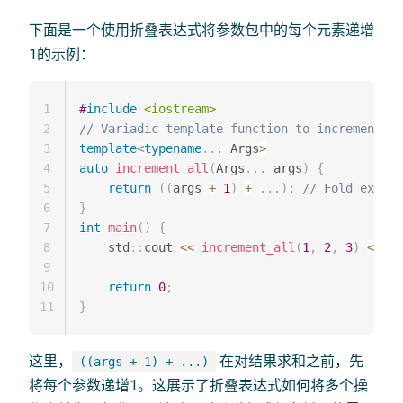
下面是一个使用折叠表达式将参数包中的每个元素递增
1的示例：
1
#
include
<iostream>
2
// Variadic template function to increment al
3
template
<
typename
.
.
.
 Args
>
4
auto
increment_all
(
Args
.
.
.
 args
)
{
5
return
(
(
args 
+
1
)
+
.
.
.
)
;
// Fold expres
6
}
7
int
main
(
)
{
8
    std
::
cout 
<<
increment_all
(
1
,
2
,
3
)
<<
 st
9
10
return
0
;
11
}
这里，
在对结果求和之前，先
((args + 1) + ...)
将每个参数递增1。这展示了折叠表达式如何将多个操