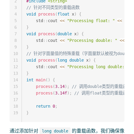
2
#
include
<string>
3
// 针对不同类型的重载函数
4
void
process
(
float
 x
)
{
5
    std
::
cout 
<<
"Processing float: "
<<
 x 
<<
6
}
7
void
process
(
double
 x
)
{
8
    std
::
cout 
<<
"Processing double: "
<<
 x 
<
9
}
10
// 针对字面量值的特殊重载（字面量默认被视为double
11
void
process
(
long
double
 x
)
{
12
    std
::
cout 
<<
"Processing long double: "
<
13
}
14
int
main
(
)
{
15
process
(
3.14
)
;
// 调用double类型的重载函数
16
process
(
3.14f
)
;
// 调用float类型的重载函数（
17
18
return
0
;
19
}
通过添加针对
的重载函数，我们确保像
long double