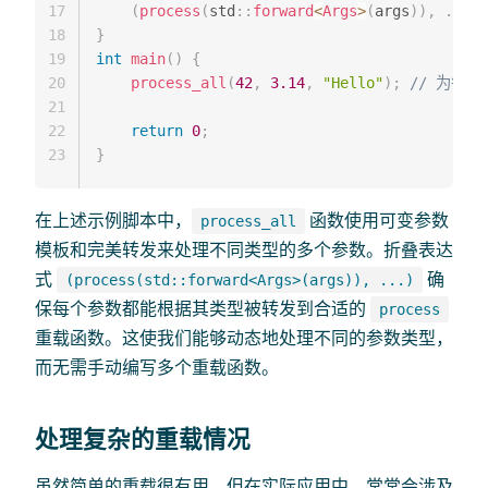
17
(
process
(
std
::
forward
<
Args
>
(
args
)
)
,
.
.
.
)
;
18
}
19
int
main
(
)
{
20
process_all
(
42
,
3.14
,
"Hello"
)
;
// 为每
21
22
return
0
;
23
}
在上述示例脚本中，
函数使用可变参数
process_all
模板和完美转发来处理不同类型的多个参数。折叠表达
式
确
(process(std::forward<Args>(args)), ...)
保每个参数都能根据其类型被转发到合适的
process
重载函数。这使我们能够动态地处理不同的参数类型，
而无需手动编写多个重载函数。
处理复杂的重载情况
虽然简单的重载很有用，但在实际应用中，常常会涉及