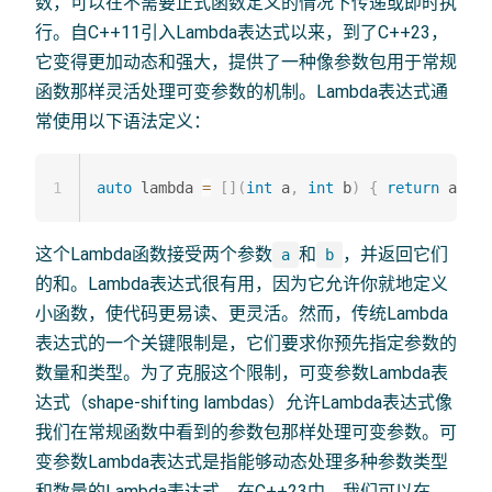
数，可以在不需要正式函数定义的情况下传递或即时执
行。自C++11引入Lambda表达式以来，到了C++23，
它变得更加动态和强大，提供了一种像参数包用于常规
函数那样灵活处理可变参数的机制。Lambda表达式通
常使用以下语法定义：
1
auto
 lambda 
=
[
]
(
int
 a
,
int
 b
)
{
return
 a 
+
 b
这个Lambda函数接受两个参数
和
，并返回它们
a
b
的和。Lambda表达式很有用，因为它允许你就地定义
小函数，使代码更易读、更灵活。然而，传统Lambda
表达式的一个关键限制是，它们要求你预先指定参数的
数量和类型。为了克服这个限制，可变参数Lambda表
达式（shape-shifting lambdas）允许Lambda表达式像
我们在常规函数中看到的参数包那样处理可变参数。可
变参数Lambda表达式是指能够动态处理多种参数类型
和数量的Lambda表达式。在C++23中，我们可以在