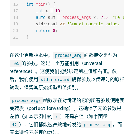
16
int
main
(
)
{
17
int
 x 
=
10
;
18
auto
 sum 
=
process_args
(
x
,
2.5
,
"Hello"
,
19
    std
::
cout 
<<
"Sum of numeric values: "
<<
20
return
0
;
21
}
在这个更新版本中，
函数接受类型为
process_arg
的参数，这是一个万能引用（universal
T&&
reference）。这使我们能够绑定到左值和右值。然
后，我们使用
确保参数以传递时的原样
std::forward
转发，保留其原始类型和值类别。
函数现在对传递给它的所有参数使用完
process_args
美转发（perfect forwarding）。这确保了无论参数是
左值（如本示例中的
）还是右值（如字面量
x
），它们都能被高效地转发给
，而
42
process_arg
无需进行不必要的复制。