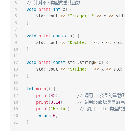
3
// 针对不同类型的重载函数
4
void
print
(
int
 x
)
{
5
    std
::
cout 
<<
"Integer: "
<<
 x 
<<
 std
::
end
6
}
7
8
void
print
(
double
 x
)
{
9
    std
::
cout 
<<
"Double: "
<<
 x 
<<
 std
::
endl
10
}
11
12
void
print
(
const
 std
::
string
&
 x
)
{
13
    std
::
cout 
<<
"String: "
<<
 x 
<<
 std
::
endl
14
}
15
16
int
main
(
)
{
17
print
(
42
)
;
// 调用int类型的重载函数
18
print
(
3.14
)
;
// 调用double类型的重载函
19
print
(
"Hello"
)
;
// 调用string类型的重载
20
return
0
;
21
}