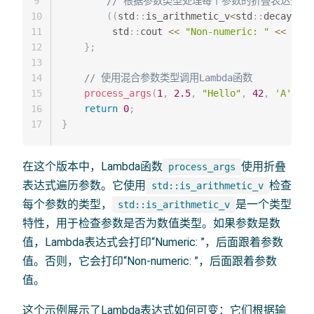
9
// 根据参数类型处理每个参数的折叠表达式
10
(
(
std
::
is_arithmetic_v
<
std
::
decay_t
<
d
11
         std
::
cout 
<<
"Non-numeric: "
<<
 args
12
}
;
13
14
// 使用混合参数类型调用Lambda函数
15
process_args
(
1
,
2.5
,
"Hello"
,
42
,
'A'
)
;
16
return
0
;
17
}
在这个版本中，Lambda函数
使用折叠
process_args
表达式遍历参数。它使用
检查
std::is_arithmetic_v
每个参数的类型，
是一个类型
std::is_arithmetic_v
特性，用于检查参数是否为数值类型。如果参数是数
值，Lambda表达式会打印“Numeric: ”，后面跟着参数
值。否则，它会打印“Non-numeric: ”，后面跟着参数
值。
这个示例展示了Lambda表达式如何可变：它们根据输