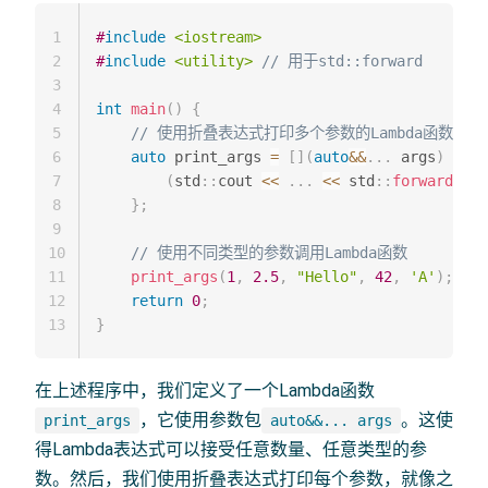
1
#
include
<iostream>
2
#
include
<utility>
// 用于std::forward
3
4
int
main
(
)
{
5
// 使用折叠表达式打印多个参数的Lambda函数
6
auto
 print_args 
=
[
]
(
auto
&&
.
.
.
 args
)
{
7
(
std
::
cout 
<<
.
.
.
<<
 std
::
forward
<
dec
8
}
;
9
10
// 使用不同类型的参数调用Lambda函数
11
print_args
(
1
,
2.5
,
"Hello"
,
42
,
'A'
)
;
//
12
return
0
;
13
}
在上述程序中，我们定义了一个Lambda函数
，它使用参数包
。这使
print_args
auto&&... args
得Lambda表达式可以接受任意数量、任意类型的参
数。然后，我们使用折叠表达式打印每个参数，就像之