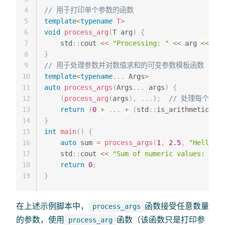
4
// 用于打印单个参数的函数
5
template
<
typename
T
>
6
void
process_arg
(
T arg
)
{
7
    std
::
cout 
<<
"Processing: "
<<
 arg 
<<
 std
8
}
9
// 用于处理参数并对数值求和的可变参数模板函数
10
template
<
typename
.
.
.
 Args
>
11
auto
process_args
(
Args
.
.
.
 args
)
{
12
(
process_arg
(
args
)
,
.
.
.
)
;
// 处理每个参
13
return
(
0
+
.
.
.
+
(
std
::
is_arithmetic
<
Arg
14
}
15
int
main
(
)
{
16
auto
 sum 
=
process_args
(
1
,
2.5
,
"Hello"
,
17
    std
::
cout 
<<
"Sum of numeric values: "
<<
18
return
0
;
19
}
在上述示例脚本中，
函数接受任意数量
process_args
的参数，使用
函数（该函数只是打印参
process_arg