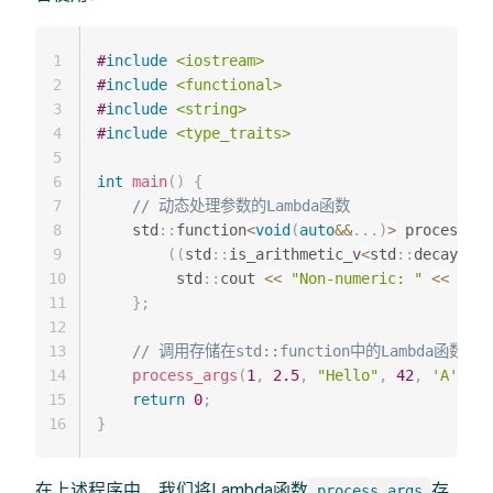
1
#
include
<iostream>
2
#
include
<functional>
3
#
include
<string>
4
#
include
<type_traits>
5
6
int
main
(
)
{
7
// 动态处理参数的Lambda函数
8
    std
::
function
<
void
(
auto
&&
.
.
.
)
>
 process_ar
9
(
(
std
::
is_arithmetic_v
<
std
::
decay_t
<
d
10
         std
::
cout 
<<
"Non-numeric: "
<<
 args
11
}
;
12
13
// 调用存储在std::function中的Lambda函数
14
process_args
(
1
,
2.5
,
"Hello"
,
42
,
'A'
)
;
15
return
0
;
16
}
在上述程序中，我们将Lambda函数
存
process_args