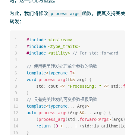
时，这一点尤为重要。
为此，我们将修改
函数，使其支持完美
process_args
转发：
1
#
include
<iostream>
2
#
include
<type_traits>
3
#
include
<utility>
// For std::forward
4
5
// 使用完美转发处理单个参数的函数
6
template
<
typename
T
>
7
void
process_arg
(
T
&&
 arg
)
{
8
    std
::
cout 
<<
"Processing: "
<<
 std
::
forwa
9
}
10
// 具有完美转发的可变参数模板函数
11
template
<
typename
.
.
.
 Args
>
12
auto
process_args
(
Args
&&
.
.
.
 args
)
{
13
(
process_arg
(
std
::
forward
<
Args
>
(
args
)
)
,
.
14
return
(
0
+
.
.
.
+
(
std
::
is_arithmetic_v
<
s
15
}