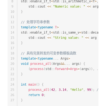
8
std
::
enable_if_t
<
std
::
is_arithmetic_v
<
T
>
,
voi
9
    std
::
cout 
<<
"Numeric value: "
<<
 arg 
<<
 
10
}
11
12
// 处理字符串参数
13
template
<
typename
T
>
14
std
::
enable_if_t
<
std
::
is_same_v
<
std
::
decay_t
<
15
    std
::
cout 
<<
"String value: "
<<
 arg 
<<
 s
16
}
17
18
// 具有完美转发的可变参数模板函数
19
template
<
typename
.
.
.
 Args
>
20
void
process_all
(
Args
&&
.
.
.
 args
)
{
21
(
process
(
std
::
forward
<
Args
>
(
args
)
)
,
.
.
.
)
;
22
}
23
24
int
main
(
)
{
25
process_all
(
42
,
3.14
,
"Hello"
,
99
)
;
// 输
26
return
0
;
27
}