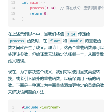
13
int
main
(
)
{
14
process
(
3.14
)
;
// 存在歧义：应该调用哪个重
15
return
0
;
16
}
在上述示例脚本中，当我们将值
传递给
3.14
函数时，在
和
的重载函
process
float
double
数之间就产生了歧义。理论上，这两个重载函数都可以
处理该参数，但编译器无法确定选择哪一个，从而导致
歧义错误。
现在，为了解决这个歧义，我们可以使用显式类型转
换，或者引入额外的重载函数，以确保调用正确的函
数。下面是一种通过为字面量值添加更特定的重载函数
来解决该问题的方法：
1
#
include
<iostream>