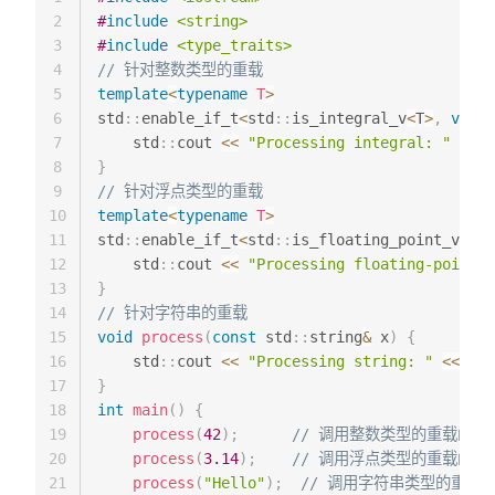
2
#
include
<string>
3
#
include
<type_traits>
4
// 针对整数类型的重载
5
template
<
typename
T
>
6
std
::
enable_if_t
<
std
::
is_integral_v
<
T
>
,
void
>
7
    std
::
cout 
<<
"Processing integral: "
<<
 x
8
}
9
// 针对浮点类型的重载
10
template
<
typename
T
>
11
std
::
enable_if_t
<
std
::
is_floating_point_v
<
T
>
,
12
    std
::
cout 
<<
"Processing floating-point: 
13
}
14
// 针对字符串的重载
15
void
process
(
const
 std
::
string
&
 x
)
{
16
    std
::
cout 
<<
"Processing string: "
<<
 x 
<
17
}
18
int
main
(
)
{
19
process
(
42
)
;
// 调用整数类型的重载函数
20
process
(
3.14
)
;
// 调用浮点类型的重载函数
21
process
(
"Hello"
)
;
// 调用字符串类型的重载