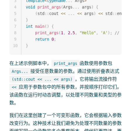
3
template
<
typename
.
.
.
 Args
>
4
void
print_args
(
Args
.
.
.
 args
)
{
5
(
std
::
cout 
<<
.
.
.
<<
 args
)
<<
 std
::
endl
;
6
}
7
int
main
(
)
{
8
print_args
(
1
,
2.5
,
"Hello"
,
'A'
)
;
// 输出:
9
return
0
;
10
}
在上述示例脚本中，
函数使用参数包
print_args
接受任意数量的参数。通过使用折叠表达式
Args...
，它将输出流操作符
(std::cout << ... << args)
应用于参数包中的所有参数，并按顺序打印它们。
<<
该函数在运行时动态调整，以处理不同数量和类型的参
数。
我们在这里创建了一个可变形函数，它会根据输入参数
改变行为。这种技术让我们避免为处理不同数量的参数