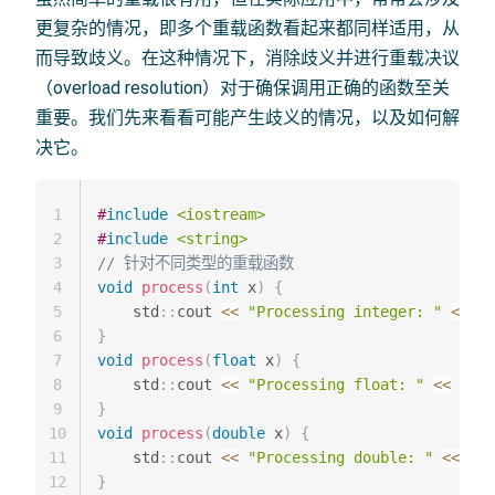
更复杂的情况，即多个重载函数看起来都同样适用，从
而导致歧义。在这种情况下，消除歧义并进行重载决议
（overload resolution）对于确保调用正确的函数至关
重要。我们先来看看可能产生歧义的情况，以及如何解
决它。
1
#
include
<iostream>
2
#
include
<string>
3
// 针对不同类型的重载函数
4
void
process
(
int
 x
)
{
5
    std
::
cout 
<<
"Processing integer: "
<<
 x 
6
}
7
void
process
(
float
 x
)
{
8
    std
::
cout 
<<
"Processing float: "
<<
 x 
<<
9
}
10
void
process
(
double
 x
)
{
11
    std
::
cout 
<<
"Processing double: "
<<
 x 
<
12
}