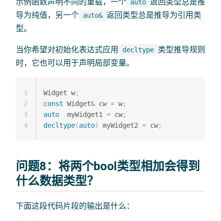
示例函数声明不同的重载，一个
返回类型总是推
auto
导为纯值，另一个
返回类型总是推导为引用类
auto&
型。
当你希望对初始化表达式应用
类型推导规则
decltype
时，它也可以用于声明局部变量。
1
Widget w
;
2
const
 Widget
&
 cw 
=
 w
;
3
auto
  myWidget1 
=
 cw
;
4
decltype
(
auto
)
 myWidget2 
=
 cw
;
问题8：将两个bool类型相加会得到
什么数据类型？
下面这段代码片段的输出是什么：