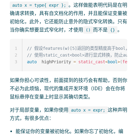
。这样做能表明代码是在明
auto x = type{ expr };
确请求转换，具有自文档化的作用，并且能保证变量被
初始化，此外，它还能防止意外的隐式窄化转换。只有
当你确实想要显式窄化时，才使用
而不是
。
()
{}
1
// 假设features(w)[5]返回的类型精度高于bool，
2
// 使用static_cast<bool>进行显式转换，防止aut
3
auto
  highPriority 
=
static_cast
<
bool
>
(
featur
如果你担心可读性，前面提到的技巧会有帮助，否则你
不必为此烦恼，现代的集成开发环境（IDE）会在你将
鼠标悬停在变量上时显示其确切类型。
对于局部变量，如果你使用
这种声明
auto x = expr;
方式，有很多优点：
能保证你的变量被初始化。如果你忘了初始化，编