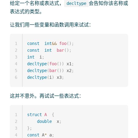
给定一个名称或表达式，
会告知你该名称或
decltype
表达式的类型。
让我们用一些变量和函数调用来试试：
1
const
int
&&
foo
(
)
;
2
const
int
bar
(
)
;
3
int
  i
;
4
decltype
(
foo
(
)
)
 x1
;
5
decltype
(
bar
(
)
)
 x2
;
6
decltype
(
i
)
 x3
;
这并不意外。再试试一些表达式：
1
struct
A
{
2
double
  x
;
3
}
;
4
const
 A
*
 a
;