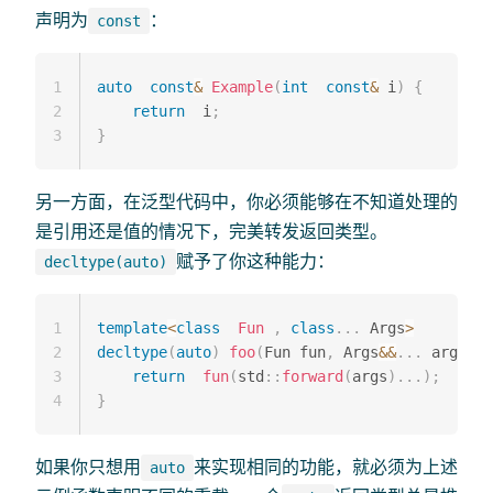
声明为
：
const
1
auto
const
&
Example
(
int
const
&
 i
)
{
2
return
  i
;
3
}
另一方面，在泛型代码中，你必须能够在不知道处理的
是引用还是值的情况下，完美转发返回类型。
赋予了你这种能力：
decltype(auto)
1
template
<
class
Fun
,
class
.
.
.
 Args
>
2
decltype
(
auto
)
foo
(
Fun fun
,
 Args
&&
.
.
.
 args
)
{
3
return
fun
(
std
::
forward
(
args
)
.
.
.
)
;
4
}
如果你只想用
来实现相同的功能，就必须为上述
auto