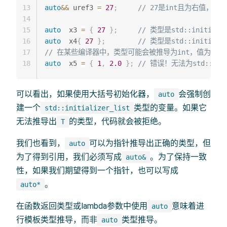
13
auto
&&
 uref3 
=
27
;
// 27是int且为右值，所以
14
15
auto
  x3 
=
{
27
}
;
// 类型是std::initiali
16
auto
  x4
{
27
}
;
// 类型是std::initiali
17
// 在某些编译器中，类型可能会被推导为int，值为27
18
auto
  x5 
=
{
1
,
2.0
}
;
// 错误！无法为std::init
可以看出，如果使用大括号初始化器，
会强制创
auto
建一个
类型的变量。如果它
std::initializer_list
无法推导出
的类型，代码就会被拒绝。
T
我们也看到，
可以为指针推导出正确的类型，但
auto
为了得到引用，我们必须写成
。为了保持一致
auto&
性，如果我们期望得到一个指针，也可以写成
。
auto*
在函数返回类型或lambda参数中使用
意味着进
auto
行模板类型推导，而非
类型推导。
auto