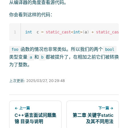
从编译器的角度查看源代码。
你会看到这样的代码：
1
int
  c 
=
static_cast
<
int
>
(
a
)
+
static_cast
<
in
函数的情况也非常类似。所以我们的两个
foo
bool
类型变量
和
都被提升了，在相加之前它们被转换
a
b
为了整数。
上次更新:
2025/03/27, 20:29:48
← 上一篇
下一篇 →
C++语言面试问题集
第二章 关键字static
锦 目录与说明
及其不同用法