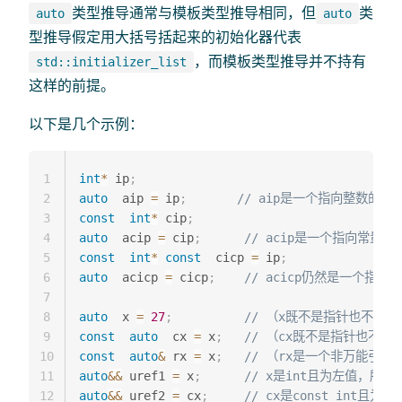
类型推导通常与模板类型推导相同，但
类
auto
auto
型推导假定用大括号括起来的初始化器代表
，而模板类型推导并不持有
std::initializer_list
这样的前提。
以下是几个示例：
1
int
*
 ip
;
2
auto
  aip 
=
 ip
;
// aip是一个指向整数的指
3
const
int
*
 cip
;
4
auto
  acip 
=
 cip
;
// acip是一个指向常
5
const
int
*
const
  cicp 
=
 ip
;
6
auto
  acicp 
=
 cicp
;
// acicp仍然是一个指
7
8
auto
  x 
=
27
;
// （x既不是指针也不是引
9
const
auto
  cx 
=
 x
;
// （cx既不是指针也不是引
10
const
auto
&
 rx 
=
 x
;
// （rx是一个非万能引用）
11
auto
&&
 uref1 
=
 x
;
// x是int且为左值，所以u
12
auto
&&
 uref2 
=
 cx
;
// cx是const int且为左