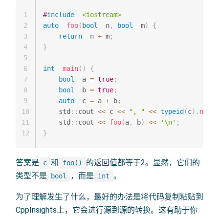
1
#
include
<iostream>
2
auto
foo
(
bool
  n
,
bool
  m
)
{
3
return
  n 
+
 m
;
4
}
5
6
int
main
(
)
{
7
bool
  a 
=
true
;
8
bool
  b 
=
true
;
9
auto
  c 
=
 a 
+
 b
;
10
    std
::
cout 
<<
 c 
<<
", "
<<
typeid
(
c
)
.
name
(
11
    std
::
cout 
<<
foo
(
a
,
 b
)
<<
'\n'
;
12
}
答案是
和
的返回值都等于2。显然，它们的
c
foo()
类型不是
，而是
。
bool
int
为了理解发生了什么，最好的办法是将代码复制粘贴到
CppInsights上，它会进行源到源的转换。这有助于你