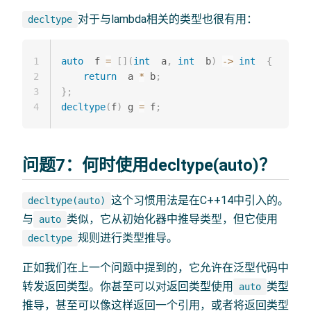
对于与lambda相关的类型也很有用：
decltype
1
auto
  f 
=
[
]
(
int
  a
,
int
  b
)
->
int
{
2
return
  a 
*
 b
;
3
}
;
4
decltype
(
f
)
 g 
=
 f
;
问题7：何时使用decltype(auto)？
这个习惯用法是在C++14中引入的。
decltype(auto)
与
类似，它从初始化器中推导类型，但它使用
auto
规则进行类型推导。
decltype
正如我们在上一个问题中提到的，它允许在泛型代码中
转发返回类型。你甚至可以对返回类型使用
类型
auto
推导，甚至可以像这样返回一个引用，或者将返回类型