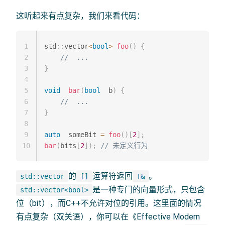
这听起来有点复杂，我们来看代码：
1
std
::
vector
<
bool
>
foo
(
)
{
2
//  ...
3
}
4
5
void
bar
(
bool
  b
)
{
6
//  ...
7
}
8
9
auto
  someBit 
=
foo
(
)
[
2
]
;
10
bar
(
bits
[
2
]
)
;
// 未定义行为
的
运算符返回
。
std::vector
[]
T&
是一种专门的向量形式，只包含
std::vector<bool>
位（bit），而C++不允许对位的引用。这里面的情况
有点复杂（双关语），你可以在《Effective Modern