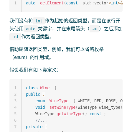
1
auto
getElement
(
const
  std
::
vector
<
int
>
&
 con
我们没有将
作为起始的返回类型，而是在该行开
int
头使用
关键字，并在末尾箭头（
）之后添加
auto
->
作为返回类型。
int
借助尾随返回类型，例如，我们可以省略枚举
（enum）的作用域。
假设我们有如下类定义：
1
class
Wine
{
2
public
:
3
enum
WineType
{
 WHITE
,
 RED
,
 ROSE
,
 ORANG
4
void
setWineType
(
WineType wine_type
)
;
5
    WineType 
getWineType
(
)
const
;
6
//...
7
private
: