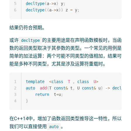
5
decltype
(
a
->
x
)
 y
;
6
decltype
(
(
a
->
x
)
)
 z 
=
 y
;
结果仍符合预期。
或许
的主要用途是在声明函数模板时，当函
decltype
数的返回类型取决于其参数的类型。一个常见的用例是
简单的加法运算：两个可能不同类型的值相加，结果可
能是多种不同类型，尤其是涉及运算符重载时。
1
template
<
class
T
,
class
U
>
2
auto
add
(
T 
const
&
 t
,
 U 
const
&
 u
)
->
decltype
3
return
  t
+
u
;
4
}
在C++14中，增加了函数返回类型推导这一特性，所以
我们可以直接使用
。
auto