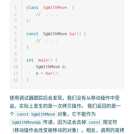
1
class
SgWithMove
{
2
//  . . .
3
}
;
4
5
const
  SgWithMove 
bar
(
)
{
6
//  . . .
7
}
8
9
int
main
(
)
{
10
    SgWithMove o
;
11
    o 
=
bar
(
)
;
12
}
使用调试器跟踪后会发现，我们没有从移动操作中受
益，实际上发生的是一次拷贝操作。 我们返回的是一
个
对象，它不能作为
const SgWithMove
传递，因为这会去掉
限定符
SgWithMove&&
const
（移动操作会改变被移动的对象）。相反，调用的是拷