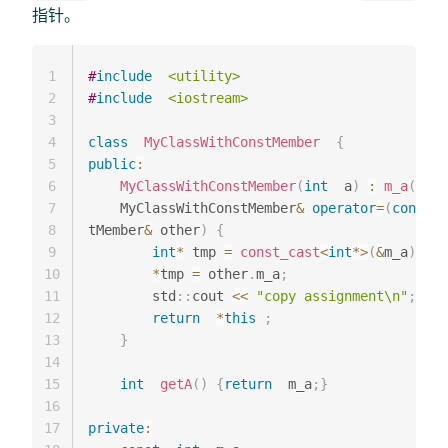
指针。
1
#
include
<utility>
2
#
include
<iostream>
3
4
class
MyClassWithConstMember
{
5
public
:
6
MyClassWithConstMember
(
int
  a
)
:
m_a
(
a
)
{
7
    MyClassWithConstMember
&
operator
=
(
const
  
8
tMember
&
 other
)
{
9
int
*
 tmp 
=
const_cast
<
int
*
>
(
&
m_a
)
;
10
*
tmp 
=
 other
.
m_a
;
11
        std
::
cout 
<<
"copy assignment\n"
;
12
return
*
this
;
13
}
14
15
int
getA
(
)
{
return
  m_a
;
}
16
17
private
: