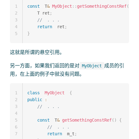
1
const
  T
&
MyObject
::
getSomethingConstRef
(
)
{
2
    T ret
;
3
//  . . .
4
return
  ret
;
5
}
这就是所谓的悬空引用。
另一方面，如果我们返回的是对
成员的引
MyObject
用，在上面的例子中就没有问题。
1
class
MyObject
{
2
public
:
3
//  . . .
4
5
const
  T
&
getSomethingConstRef
(
)
{
6
//  . . .
7
return
  m_t
;