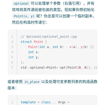
可以处理单个参数（右值引用），并有
optional
效地将其传递给被包装的类型。但如果你想初始化
呢？你总是可以创建一个临时副本，
Point(x, y)
然后在构造时传递它：
1
// Optional/optional_point.cpp
2
struct
Point
{
3
Point
(
int
 a
,
int
 b
)
:
x
(
a
)
,
y
(
b
)
{
}
4
int
 x
;
5
int
 y
;
6
}
;
7
std
::
optional
<
Point
>
 opt
{
Point
{
0
,
0
}
}
;
// 创
或者使用
以及处理可变参数列表的构造函数
in_place
版本：
1
template
<
class
.
.
.
 Args 
>