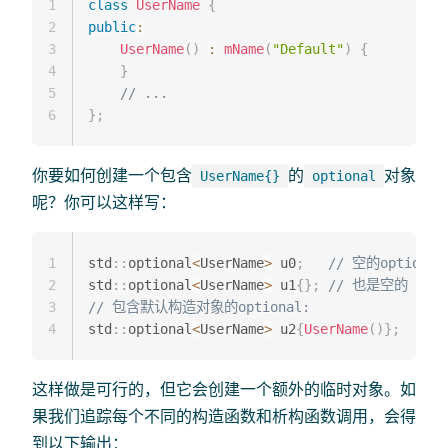
1
class
UserName
{
2
public
:
3
UserName
(
)
:
mName
(
"Default"
)
{
4
}
5
// ...
6
}
;
你要如何创建一个包含
的
对象
UserName{}
optional
呢？你可以这样写：
1
std
::
optional
<
UserName
>
 u0
;
// 空的optional
2
std
::
optional
<
UserName
>
 u1
{
}
;
// 也是空的
3
// 包含默认构造对象的optional:
4
std
::
optional
<
UserName
>
 u2
{
UserName
(
)
}
;
这样做是可行的，但它会创建一个额外的临时对象。如
果我们追踪每个不同的构造函数和析构函数调用，会得
到以下输出：