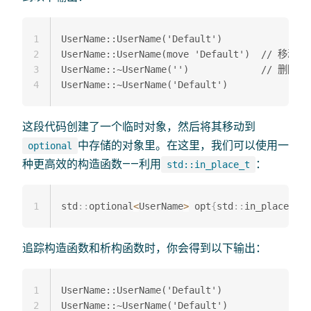
1
UserName::UserName('Default')

2
UserName::UserName(move 'Default')  // 移动
3
UserName::~UserName('')             // 删除
4
这段代码创建了一个临时对象，然后将其移动到
中存储的对象里。在这里，我们可以使用一
optional
种更高效的构造函数——利用
：
std::in_place_t
1
std
::
optional
<
UserName
>
 opt
{
std
::
in_place
}
;
追踪构造函数和析构函数时，你会得到以下输出：
1
UserName::UserName('Default')

2