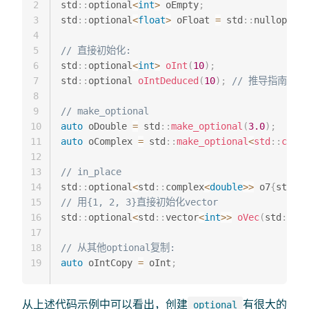
2
std
::
optional
<
int
>
 oEmpty
;
3
std
::
optional
<
float
>
 oFloat 
=
 std
::
nullopt
;
4
5
// 直接初始化:
6
std
::
optional
<
int
>
oInt
(
10
)
;
7
std
::
optional 
oIntDeduced
(
10
)
;
// 推导指南
8
9
// make_optional
10
auto
 oDouble 
=
 std
::
make_optional
(
3.0
)
;
11
auto
 oComplex 
=
 std
::
make_optional
<
std
::
compl
12
13
// in_place
14
std
::
optional
<
std
::
complex
<
double
>>
 o7
{
std
::
i
15
// 用{1, 2, 3}直接初始化vector
16
std
::
optional
<
std
::
vector
<
int
>>
oVec
(
std
::
in_
17
18
// 从其他optional复制:
19
auto
 oIntCopy 
=
 oInt
;
从上述代码示例中可以看出，创建
有很大的
optional