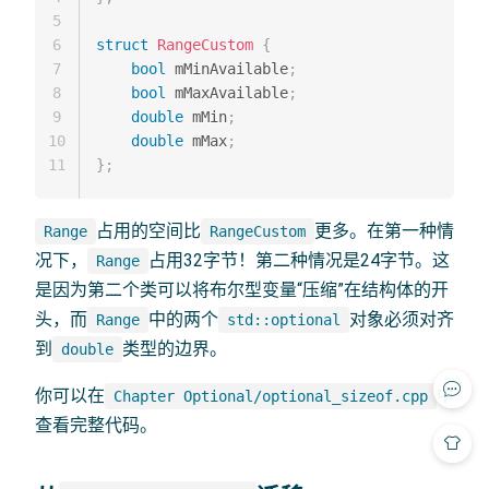
5
6
struct
RangeCustom
{
7
bool
 mMinAvailable
;
8
bool
 mMaxAvailable
;
9
double
 mMin
;
10
double
 mMax
;
11
}
;
占用的空间比
更多。在第一种情
Range
RangeCustom
况下，
占用32字节！第二种情况是24字节。这
Range
是因为第二个类可以将布尔型变量“压缩”在结构体的开
头，而
中的两个
对象必须对齐
Range
std::optional
到
类型的边界。
double
你可以在
中
Chapter Optional/optional_sizeof.cpp
查看完整代码。