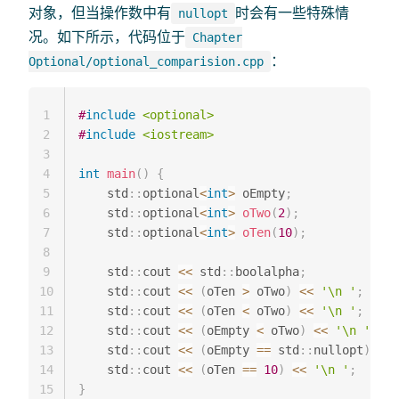
对象，但当操作数中有
时会有一些特殊情
nullopt
况。如下所示，代码位于
Chapter
：
Optional/optional_comparision.cpp
1
#
include
<optional>
2
#
include
<iostream>
3
4
int
main
(
)
{
5
    std
::
optional
<
int
>
 oEmpty
;
6
    std
::
optional
<
int
>
oTwo
(
2
)
;
7
    std
::
optional
<
int
>
oTen
(
10
)
;
8
9
    std
::
cout 
<<
 std
::
boolalpha
;
10
    std
::
cout 
<<
(
oTen 
>
 oTwo
)
<<
'\n '
;
11
    std
::
cout 
<<
(
oTen 
<
 oTwo
)
<<
'\n '
;
12
    std
::
cout 
<<
(
oEmpty 
<
 oTwo
)
<<
'\n '
;
13
    std
::
cout 
<<
(
oEmpty 
==
 std
::
nullopt
)
<<
14
    std
::
cout 
<<
(
oTen 
==
10
)
<<
'\n '
;
15
}