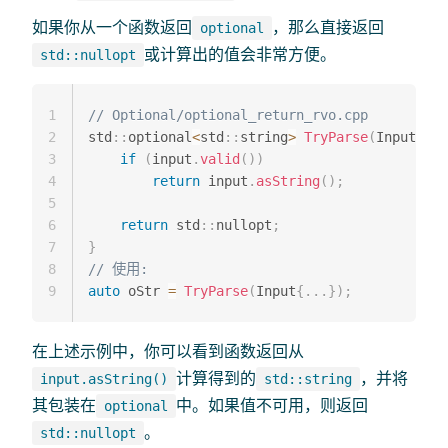
如果你从一个函数返回
，那么直接返回
optional
或计算出的值会非常方便。
std::nullopt
1
// Optional/optional_return_rvo.cpp
2
std
::
optional
<
std
::
string
>
TryParse
(
Input inp
3
if
(
input
.
valid
(
)
)
4
return
 input
.
asString
(
)
;
5
6
return
 std
::
nullopt
;
7
}
8
// 使用:
9
auto
 oStr 
=
TryParse
(
Input
{
.
.
.
}
)
;
在上述示例中，你可以看到函数返回从
计算得到的
，并将
input.asString()
std::string
其包装在
中。如果值不可用，则返回
optional
。
std::nullopt