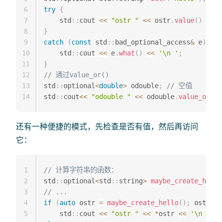
6
try
{
7
    std
::
cout 
<<
"ostr "
<<
 ostr
.
value
(
)
<<
'
8
}
9
catch
(
const
 std
::
bad_optional_access
&
 e
)
{
10
    std
::
cout 
<<
 e
.
what
(
)
<<
'\n '
;
11
}
12
// 通过value_or()
13
std
::
optional
<
double
>
 odouble
;
// 空值
14
std
::
cout
<<
"odouble "
<<
 odouble
.
value_or
(
10
还有一种便捷的模式，先检查是否有值，然后再访问
它：
1
// 计算字符串的函数：
2
std
::
optional
<
std
::
string
>
maybe_create_hello
3
// ...
4
if
(
auto
 ostr 
=
maybe_create_hello
(
)
;
 ostr
)
5
    std
::
cout 
<<
"ostr "
<<
*
ostr 
<<
'\n '
;