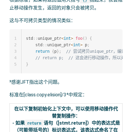
{}
止移动操作发生，返回的对象只会被拷贝。
这与不可拷贝类型的情况类似：
1
std
::
unique_ptr
<
int
>
foo
(
)
{
2
    std
::
unique_ptr
<
int
>
 p
;
3
return
{
p
}
;
// 尝试拷贝unique_ptr，编译会
4
// return p;  // 这会进行移动操作，所以对于u
5
}
³感谢JFT指出这个问题。
标准在[class.copy.elision]/3⁴中规定：
在以下复制初始化上下文中，可以使用移动操作代
替复制操作：
- 如果
语句（[stmt.return]）中的表达式是
return
（可能带括号的）标识表达式，该表达式命名了在