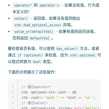
和
- 如果没有值，行为是
operator*
operator->
未定义的！
- 返回值，如果没有值则抛出
value()
异常。
std::bad_optional_access
- 如果有值则返回该值，
value_or(defaultVal)
否则返回
。
defaultVal
要检查是否有值，可以使用
方法，或者
has_value()
通过
来检查，因为
可
if (optional)
std::optional
以隐式转换为
类型。
bool
下面的示例展示了这些操作：
1
// 通过operator*
2
std
::
optional
<
int
>
 oint 
=
10
;
3
std
::
cout
<<
"oint "
<<
*
oint 
<<
'\n '
;
4
// 通过value()
5
std
::
optional
<
std
::
string
>
ostr
(
"hello"
)
;