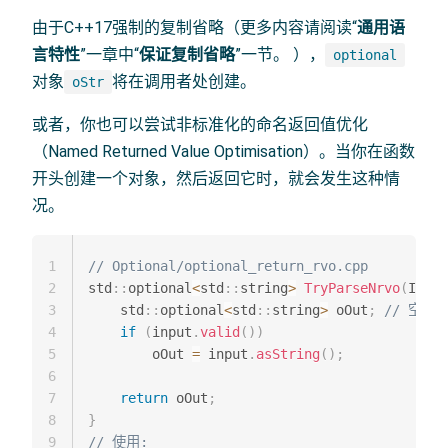
由于C++17强制的复制省略（更多内容请阅读“
通用语
言特性
”一章中“
保证复制省略
”一节。 ），
optional
对象
将在调用者处创建。
oStr
或者，你也可以尝试非标准化的命名返回值优化
（Named Returned Value Optimisation）。当你在函数
开头创建一个对象，然后返回它时，就会发生这种情
况。
1
// Optional/optional_return_rvo.cpp
2
std
::
optional
<
std
::
string
>
TryParseNrvo
(
Input
3
    std
::
optional
<
std
::
string
>
 oOut
;
// 空的
4
if
(
input
.
valid
(
)
)
5
        oOut 
=
 input
.
asString
(
)
;
6
7
return
 oOut
;
8
}
9
// 使用: