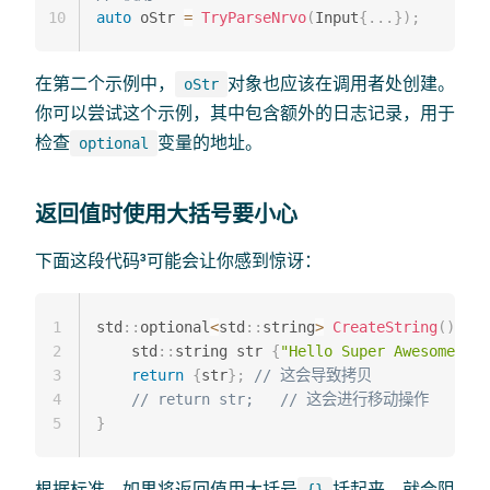
10
auto
 oStr 
=
TryParseNrvo
(
Input
{
.
.
.
}
)
;
在第二个示例中，
对象也应该在调用者处创建。
oStr
你可以尝试这个示例，其中包含额外的日志记录，用于
检查
变量的地址。
optional
返回值时使用大括号要小心
下面这段代码³可能会让你感到惊讶：
1
std
::
optional
<
std
::
string
>
CreateString
(
)
{
2
    std
::
string str 
{
"Hello Super Awesome Lon
3
return
{
str
}
;
// 这会导致拷贝
4
// return str;   // 这会进行移动操作
5
}
根据标准，如果将返回值用大括号
括起来，就会阻