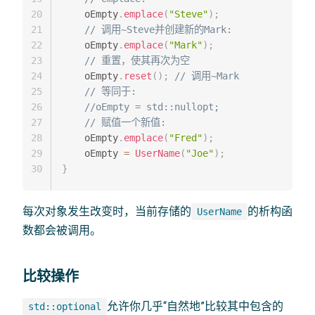
20
    oEmpty
.
emplace
(
"Steve"
)
;
21
// 调用~Steve并创建新的Mark:
22
    oEmpty
.
emplace
(
"Mark"
)
;
23
// 重置，使其再次为空
24
    oEmpty
.
reset
(
)
;
// 调用~Mark 
25
// 等同于:
26
//oEmpty = std::nullopt;
27
// 赋值一个新值:
28
    oEmpty
.
emplace
(
"Fred"
)
;
29
    oEmpty 
=
UserName
(
"Joe"
)
;
30
}
每次对象发生改变时，当前存储的
的析构函
UserName
数都会被调用。
比较操作
允许你几乎“自然地”比较其中包含的
std::optional