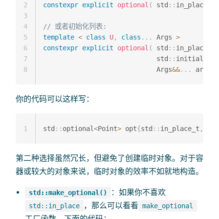
2
constexpr
explicit
optional
(
 std
::
in_place_t
,
3
4
// 或者初始化列表:
5
template
<
class
U
,
class
.
.
.
 Args 
>
6
constexpr
explicit
optional
(
 std
::
in_place_t
,
7
                             std
::
initializer
8
                             Args
&&
.
.
.
 args 
)
你的代码可以这样写：
1
std
::
optional
<
Point
>
 opt
{
std
::
in_place_t
,
0
,
第二种选择虽然冗长，但避免了创建临时对象。对于容
器或较大的对象来说，临时对象的效率不如就地构造。
：如果你不喜欢
std::make_optional()
，那么可以看看
std::in_place
make_optional
工厂函数。下面的代码：