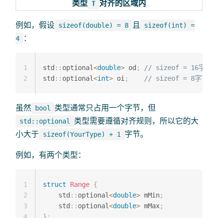
类型
对齐的区域内
T
例如，假设
且
sizeof(double) = 8
sizeof(int) =
：
4
1
std
::
optional
<
double
>
 od
;
// sizeof = 16字节
2
std
::
optional
<
int
>
 oi
;
// sizeof = 8字节
虽然
类型通常只占用一个字节，但
bool
类型需要遵循对齐规则，所以它的大
std::optional
小大于
字节。
sizeof(YourType) + 1
例如，有两个类型：
1
struct
Range
{
2
    std
::
optional
<
double
>
 mMin
;
3
    std
::
optional
<
double
>
 mMax
;
4
}
;