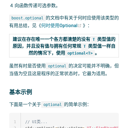
向函数传递可选参数。
的文档中有关于何时应使用该类型的
boost.optional
(opens new window)
有用总结，见《
何时使用Optional
》：
建议在存在唯一一个各方都清楚的没有
类型值的
T
原因，并且没有值与拥有任何常规
类型值一样自
T
然的情况下，使用
。
optional<T>
虽然有时是否使用
的决定可能并不明确，但
optional
当值为空且这是程序的正常状态时，它最为适用。
基本示例
下面是一个关于
的简单示例：
optional
1
// UI类...