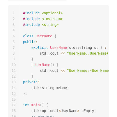
1
#
include
<optional>
2
#
include
<iostream>
3
#
include
<string>
4
5
class
UserName
{
6
public
:
7
explicit
UserName
(
std
::
string str
)
:
mNam
8
        std
::
cout 
<<
"UserName::UserName('"
<
9
}
10
~
UserName
(
)
{
11
        std
::
cout 
<<
"UserName::~UserName('"
12
}
13
private
:
14
    std
::
string mName
;
15
}
;
16
17
int
main
(
)
{
18
    std
::
optional
<
UserName
>
 oEmpty
;
19
// emplace: