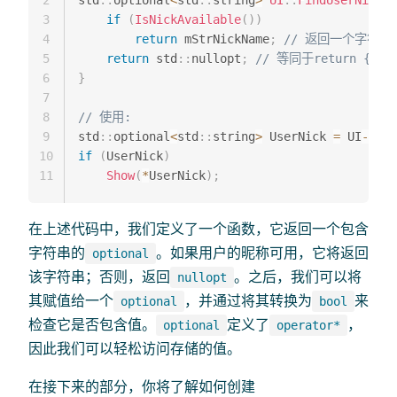
2
std
::
optional
<
std
::
string
>
UI
::
FindUserNick
(
)
3
if
(
IsNickAvailable
(
)
)
4
return
 mStrNickName
;
// 返回一个字符串
5
return
 std
::
nullopt
;
// 等同于return { };
6
}
7
8
// 使用:
9
std
::
optional
<
std
::
string
>
 UserNick 
=
 UI
->
Fin
10
if
(
UserNick
)
11
Show
(
*
UserNick
)
;
在上述代码中，我们定义了一个函数，它返回一个包含
字符串的
。如果用户的昵称可用，它将返回
optional
该字符串；否则，返回
。之后，我们可以将
nullopt
其赋值给一个
，并通过将其转换为
来
optional
bool
检查它是否包含值。
定义了
，
optional
operator*
因此我们可以轻松访问存储的值。
在接下来的部分，你将了解如何创建