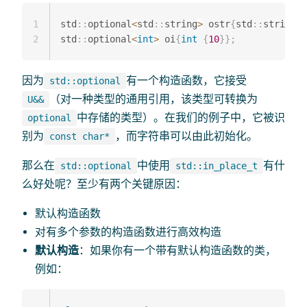
1
std
::
optional
<
std
::
string
>
 ostr
{
std
::
string
{
"
2
std
::
optional
<
int
>
 oi
{
int
{
10
}
}
;
因为
有一个构造函数，它接受
std::optional
（对一种类型的通用引用，该类型可转换为
U&&
中存储的类型）。在我们的例子中，它被识
optional
别为
，而字符串可以由此初始化。
const char*
那么在
中使用
有什
std::optional
std::in_place_t
么好处呢？至少有两个关键原因：
默认构造函数
对有多个参数的构造函数进行高效构造
默认构造
：如果你有一个带有默认构造函数的类，
例如：