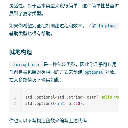
灵活性。对于基本类型来说很简单，这种简单性甚至扩
展到了复杂类型。
如果你希望完全控制创建过程和效率，了解
in_place
辅助类型也很有帮助。
就地构造
是一种包装类型，因此你几乎可以用
std::optional
与创建被包装对象相同的方式来创建
对象。
optional
在大多数情况下确实如此：
1
std
::
optional
<
std
::
string
>
 ostr
{
"Hello World"
2
std
::
optional
<
int
>
 oi
{
10
}
;
你也可以不写构造函数来编写上述代码：