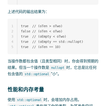
上述代码的输出结果为：
1
true  // (oTen > oTwo)

2
false // (oTen < oTwo)

3
true  // (oEmpty < oTwo)

4
true  // (oEmpty == std::nullopt)

5
当操作数都包含值（且类型相同）时，你会得到预期的
结果。但当一个操作数是
时，它总是比任何
nullopt
包含值的
“小”。
std::optional
性能和内存考量
使用
时，会增加内存占用。
std::optional