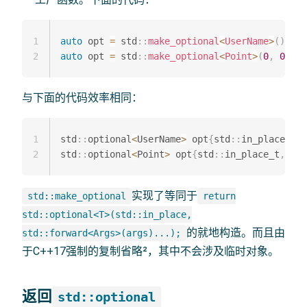
1
auto
 opt 
=
 std
::
make_optional
<
UserName
>
(
)
;
2
auto
 opt 
=
 std
::
make_optional
<
Point
>
(
0
,
0
)
;
与下面的代码效率相同：
1
std
::
optional
<
UserName
>
 opt
{
std
::
in_place
}
;
2
std
::
optional
<
Point
>
 opt
{
std
::
in_place_t
,
0
,
实现了等同于
std::make_optional
return
std::optional<T>(std::in_place,
的就地构造。而且由
std::forward<Args>(args)...);
于C++17强制的复制省略²，其中不会涉及临时对象。
返回
std::optional