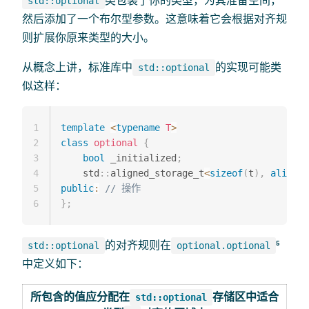
类包装了你的类型，为其准备空间，
std::optional
然后添加了一个布尔型参数。这意味着它会根据对齐规
则扩展你原来类型的大小。
从概念上讲，标准库中
的实现可能类
std::optional
似这样：
1
template
<
typename
T
>
2
class
optional
{
3
bool
 _initialized
;
4
    std
::
aligned_storage_t
<
sizeof
(
t
)
,
alignof
5
public
:
// 操作
6
}
;
的对齐规则在
⁵
std::optional
optional.optional
中定义如下：
所包含的值应分配在
存储区中适合
std::optional