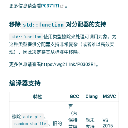
(opens new window)
更多信息请查看
P0371R1
。
移除
对分配器的支持
std::function
使用类型擦除来处理可调用对象。为
std::function
这种类型提供分配器支持非常复杂（或者难以高效实
现），因此决定将其从标准中移除。
更多信息请查看https://wg21.link/P0302R1。
编译器支持
GCC
Clang
MSVC
特性
否
（为
移除
、
auto_ptr
保持
尚未
VS
、旧的
random_shuffle
2015
兼容
支持