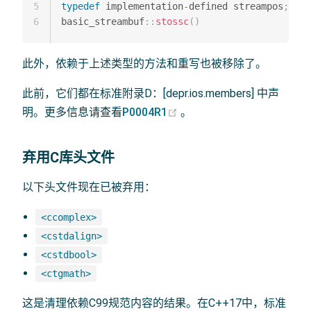
5
typedef
 implementation
-
defined streampos
;
6
basic_streambuf
::
stossc
(
)
此外，依赖于上述类型的方法和重写也被移除了。
此前，它们都在标准附录D：[depr.ios.members] 中声
(opens new window)
明。更多信息请查看
P0004R1
。
弃用C库头文件
以下头文件现在已被弃用：
<ccomplex>
<cstdalign>
<cstdbool>
<ctgmath>
这是清理依赖C99规范内容的结果。在C++17中，标准