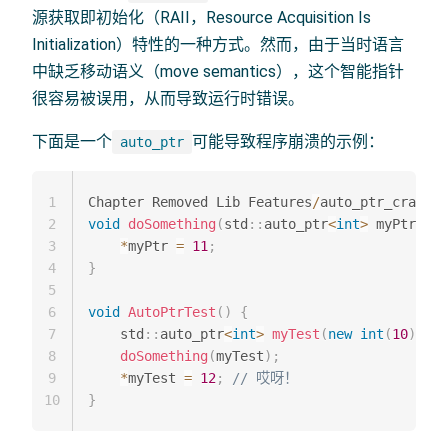
源获取即初始化（RAII，Resource Acquisition Is
Initialization）特性的一种方式。然而，由于当时语言
中缺乏移动语义（move semantics），这个智能指针
很容易被误用，从而导致运行时错误。
下面是一个
可能导致程序崩溃的示例：
auto_ptr
1
Chapter Removed Lib Features
/
auto_ptr_crash
.
2
void
doSomething
(
std
::
auto_ptr
<
int
>
 myPtr
)
{
3
*
myPtr 
=
11
;
4
}
5
6
void
AutoPtrTest
(
)
{
7
    std
::
auto_ptr
<
int
>
myTest
(
new
int
(
10
)
)
;
8
doSomething
(
myTest
)
;
9
*
myTest 
=
12
;
// 哎呀！
10
}