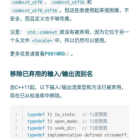
、
和
codecvt_utf8
codecvt_utf16
。但这些类使用起来很困难，不
codecvt_utf8_utf16
安全，而且定义也不够完善。
注意：
类没有被弃用，因为它位于另一
std::codesvt
个头文件
中，所以仍然可以使用。
<locale>
(opens new window)
更多信息请查看
P0618R0
。
移除已弃用的输入/输出流别名
自C++11起，以下输入/输出流类型和方法已被弃用，
现在已从标准库中移除。
1
typedef
 T1 io_state
;
// T1是整数
2
typedef
 T2 open_mode
;
// T2是整数
3
typedef
 T3 seek_dir
;
// T3是整数
4
typedef
 implementation
-
defined streamoff
;