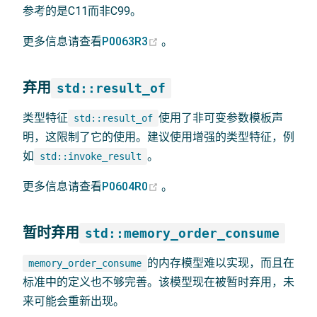
参考的是C11而非C99。
(opens new window)
更多信息请查看
P0063R3
。
弃用
std::result_of
类型特征
使用了非可变参数模板声
std::result_of
明，这限制了它的使用。建议使用增强的类型特征，例
如
。
std::invoke_result
(opens new window)
更多信息请查看
P0604R0
。
暂时弃用
std::memory_order_consume
的内存模型难以实现，而且在
memory_order_consume
标准中的定义也不够完善。该模型现在被暂时弃用，未
来可能会重新出现。