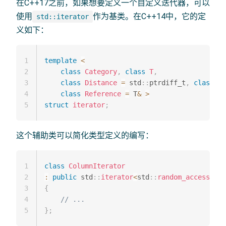
在C++17之前，如果想要定义一个自定义迭代器，可以
使用
作为基类。在C++14中，它的定
std::iterator
义如下：
1
template
<
2
class
Category
,
class
T
,
3
class
Distance
=
 std
::
ptrdiff_t
,
class
Po
4
class
Reference
=
 T
&
>
5
struct
iterator
;
这个辅助类可以简化类型定义的编写：
1
class
ColumnIterator
2
:
public
 std
::
iterator
<
std
::
random_access_ite
3
{
4
// ...
5
}
;