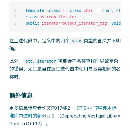
1
template
<
class
T
,
class
charT
=
char
,
class
2
class
ostream_iterator
:
3
public
iterator
<
output_iterator_tag
,
void
,
vo
在上述代码中，定义中的四个
类型的含义并不明
void
确。
此外，
可能会在名称查找时导致复杂
std::iterator
的错误，尤其是当在派生迭代器中使用与基类相同的名
称时。
额外信息
更多信息请查看论文P0174R2 - 《
在C++17中弃用标
(opens new window)
准库中过时的部分
》（Deprecating Vestigial Library
Parts in C++17） 。