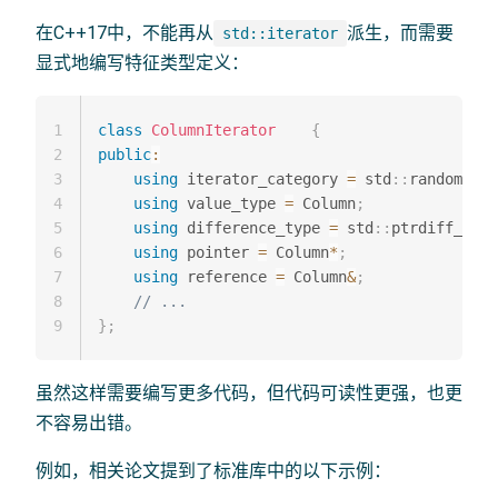
在C++17中，不能再从
派生，而需要
std::iterator
显式地编写特征类型定义：
1
class
ColumnIterator
{
2
public
:
3
using
 iterator_category 
=
 std
::
random_ite
4
using
 value_type 
=
 Column
;
5
using
 difference_type 
=
 std
::
ptrdiff_t
;
6
using
 pointer 
=
 Column
*
;
7
using
 reference 
=
 Column
&
;
8
// ...
9
}
;
虽然这样需要编写更多代码，但代码可读性更强，也更
不容易出错。
例如，相关论文提到了标准库中的以下示例：