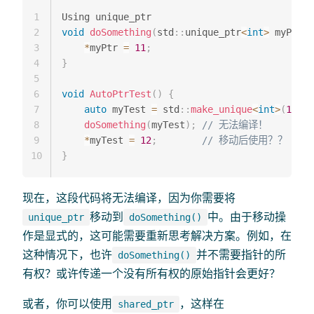
1
2
void
doSomething
(
std
::
unique_ptr
<
int
>
 myPtr
)
3
*
myPtr 
=
11
;
4
}
5
6
void
AutoPtrTest
(
)
{
7
auto
 myTest 
=
 std
::
make_unique
<
int
>
(
10
)
;
8
doSomething
(
myTest
)
;
// 无法编译！
9
*
myTest 
=
12
;
// 移动后使用？？
10
}
现在，这段代码将无法编译，因为你需要将
移动到
中。由于移动操
unique_ptr
doSomething()
作是显式的，这可能需要重新思考解决方案。例如，在
这种情况下，也许
并不需要指针的所
doSomething()
有权？或许传递一个没有所有权的原始指针会更好？
或者，你可以使用
，这样在
shared_ptr