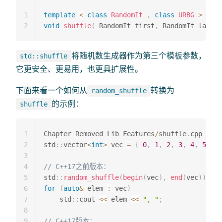
1
template
<
class
RandomIt
,
class
URBG
>
2
void
shuffle
(
 RandomIt first
,
 RandomIt last
,
 
将随机数生成器作为第三个模板参数，
std::shuffle
它更安全、更易用，也更具扩展性。
下面来看一个如何从
转换为
random_shuffle
的示例：
shuffle
1
Chapter Removed Lib Features
/
shuffle
.
cpp

2
std
::
vector
<
int
>
 vec 
=
{
0
,
1
,
2
,
3
,
4
,
5
}
;
3
4
// C++17之前版本：
5
std
::
random_shuffle
(
begin
(
vec
)
,
end
(
vec
)
)
;
6
for
(
auto
&
 elem 
:
 vec
)
7
    std
::
cout 
<<
 elem 
<<
", "
;
8
9
// C++17版本：