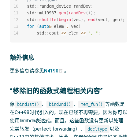
10
std
::
random_device randDev
;
11
std
::
mt19937 
gen
(
randDev
(
)
)
;
12
std
::
shuffle
(
begin
(
vec
)
,
end
(
vec
)
,
 gen
)
;
13
for
(
auto
&
 elem 
:
 vec
)
14
    std
::
cout 
<<
 elem 
<<
", "
;
额外信息
(opens new window)
更多信息请参见
N4190
。
“移除旧的函数式编程相关内容”
像
、
、
等函数是
bind1st()
bind2nd()
mem_fun()
在C++98时代引入的，现在已经不再需要，因为你可以
使用lambda表达式。而且，这些函数没有更新以处理
完美转发（perfect forwarding）、
以及
decltype