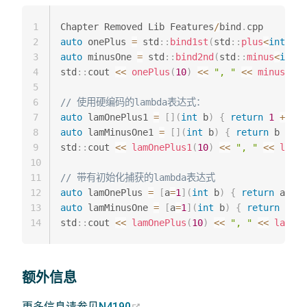
1
Chapter Removed Lib Features
/
bind
.
2
auto
 onePlus 
=
 std
::
bind1st
(
std
::
plus
<
int
>
(
)
,
3
auto
 minusOne 
=
 std
::
bind2nd
(
std
::
minus
<
int
>
(
4
std
::
cout 
<<
onePlus
(
10
)
<<
", "
<<
minusOne
(
5
6
// 使用硬编码的lambda表达式：
7
auto
 lamOnePlus1 
=
[
]
(
int
 b
)
{
return
1
+
 b
;
8
auto
 lamMinusOne1 
=
[
]
(
int
 b
)
{
return
 b 
-
1
;
9
std
::
cout 
<<
lamOnePlus1
(
10
)
<<
", "
<<
lamMi
10
11
// 带有初始化捕获的lambda表达式
12
auto
 lamOnePlus 
=
[
a
=
1
]
(
int
 b
)
{
return
 a 
+
 b
13
auto
 lamMinusOne 
=
[
a
=
1
]
(
int
 b
)
{
return
 b 
-
 
14
std
::
cout 
<<
lamOnePlus
(
10
)
<<
", "
<<
lamMin
额外信息
(opens new window)
更多信息请参见
N4190
。