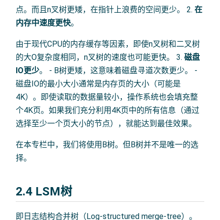
点。而且n叉树更矮，在指针上浪费的空间更少。 2.
在
内存中速度更快
。
由于现代CPU的内存缓存等因素，即使n叉树和二叉树
的大O复杂度相同，n叉树的速度也可能更快。 3.
磁盘
IO更少
。 - B树更矮，这意味着磁盘寻道次数更少。 -
磁盘IO的最小大小通常是内存页的大小（可能是
4K）。即使读取的数据量较小，操作系统也会填充整
个4K页。如果我们充分利用4K页中的所有信息（通过
选择至少一个页大小的节点），就能达到最佳效果。
在本专栏中，我们将使用B树。但B树并不是唯一的选
择。
2.4 LSM树
即日志结构合并树（Log-structured merge-tree）。