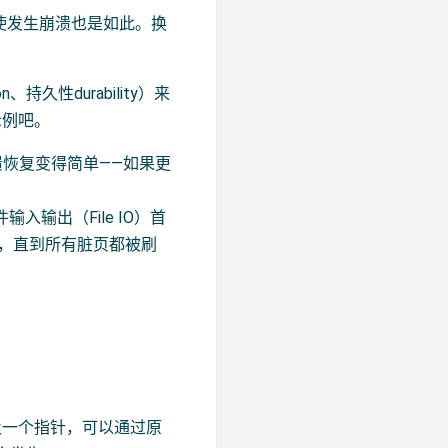
即使发生崩溃也是如此。换
、持久性durability）来
示例吧。
溃恢复变得简单——如果更
入输出（File IO）首
，直到所有脏页都被刷
。
及一个指针，可以通过原