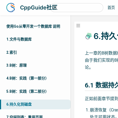
CppGuide社区
首页
使用Go从零开发一个数据库 说明
6.持
1.文件与数据库
2.索引
上一章的B树数据
由于我们实现的
3.B树：原理
论。
4.B树：实践（第一部分）
6.1 数据
5.B树：实践（第二部分）
正如前面章节提
6.持久化到磁盘
崩溃恢复（Cr
处于可用状态
7.空闲列表：重用页面