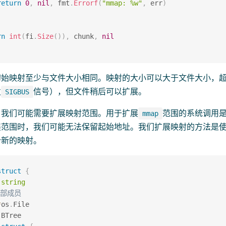
return
0
,
nil
,
 fmt
.
Errorf
(
"mmap: %w"
,
 err
)
rn
int
(
fi
.
Size
(
)
)
,
 chunk
,
nil
初始映射至少与文件大小相同。映射的大小可以大于文件大小，
发
信号），但文件稍后可以扩展。
SIGBUS
，我们可能需要扩展映射范围。用于扩展
范围的系统调用
mmap
展范围时，我们可能无法保留起始地址。我们扩展映射的方法是使
个新的映射。
struct
{
 
string
内部成员
*
os
.
File

BTree
