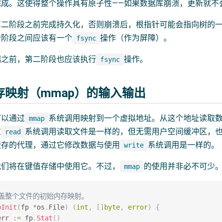
成。这使得整个操作具有原子性——如果数据库崩溃，更新就不
第二阶段之前完成持久化，否则崩溃后，根指针可能会指向树的
个阶段之间应该有一个
操作（作为屏障）。
fsync
端之前，第二阶段也应该执行
操作。
fsync
内存映射（mmap）的输入输出
可以通过
系统调用映射到一个虚拟地址。从这个地址读取
mmap
过
系统调用读取文件是一样的，但无需用户空间缓冲区，
read
缓存的代理，通过它修改数据与使用
系统调用是一样的。
write
我们将在键值存储中使用它。不过，
的使用并非必不可少
mmap
覆盖整个文件的初始内存映射。
pInit
(
fp 
*
os
.
File
)
(
int
,
[
]
byte
,
error
)
{
err 
:=
 fp
.
Stat
(
)