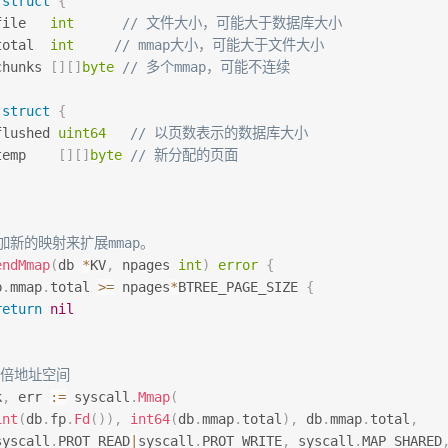
 
struct
{
file   
int
// 文件大小，可能大于数据库大小
total  
int
// mmap大小，可能大于文件大小
chunks 
[
]
[
]
byte
// 多个mmap，可能不连续
 
struct
{
flushed 
uint64
// 以页数表示的数据库大小
temp    
[
]
[
]
byte
// 新分配的页面
添加新的映射来扩展mmap。
endMmap
(
db 
*
KV
,
 npages 
int
)
error
{
b
.
mmap
.
total 
>=
 npages
*
BTREE_PAGE_SIZE 
{
return
nil
双倍地址空间
k
,
 err 
:=
 syscall
.
Mmap
(
int
(
db
.
fp
.
Fd
(
)
)
,
int64
(
db
.
mmap
.
total
)
,
 db
.
mmap
.
total
,
syscall
.
PROT_READ
|
syscall
.
PROT_WRITE
,
 syscall
.
MAP_SHARED