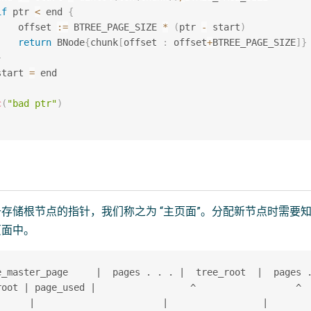
if
 ptr 
<
 end 
{
    offset 
:=
 BTREE_PAGE_SIZE 
*
(
ptr 
-
 start
)
return
 BNode
{
chunk
[
offset 
:
 offset
+
BTREE_PAGE_SIZE
]
}
}
start 
=
 end

c
(
"bad ptr"
)
存储根节点的指针，我们称之为 “主页面”。分配新节点时需要
页面中。
e_master_page     |  pages . . . |  tree_root  |  pages .
root | page_used |                 ^                  ^

      |                       |                 |
