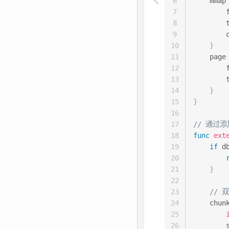
6
    mmap
7
        
8
        
9
        
10
}
11
    page
12
        
13
        
14
}
15
}
16
17
// 通过
18
func
ext
19
if
 d
20
21
}
22
23
// 
24
    chun
25
26
        