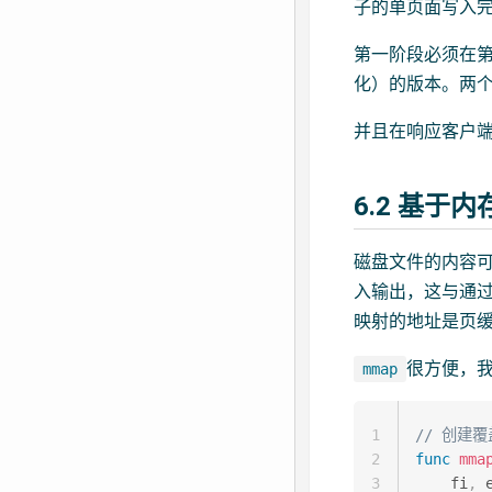
子的单页面写入完
第一阶段必须在
化）的版本。两
并且在响应客户
6.2 基于
磁盘文件的内容
入输出，这与通
映射的地址是页
很方便，
mmap
1
// 创建
2
func
mma
3
    fi
,
 