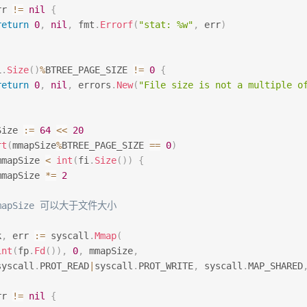
rr 
!=
nil
{
return
0
,
nil
,
 fmt
.
Errorf
(
"stat: %w"
,
 err
)
i
.
Size
(
)
%
BTREE_PAGE_SIZE 
!=
0
{
return
0
,
nil
,
 errors
.
New
(
"File size is not a multiple o
Size 
:=
64
<<
20
rt
(
mmapSize
%
BTREE_PAGE_SIZE 
==
0
)
mmapSize 
<
int
(
fi
.
Size
(
)
)
{
mmapSize 
*=
2
mmapSize 可以大于文件大小
k
,
 err 
:=
 syscall
.
Mmap
(
int
(
fp
.
Fd
(
)
)
,
0
,
 mmapSize
,
syscall
.
PROT_READ
|
syscall
.
PROT_WRITE
,
 syscall
.
MAP_SHARED
rr 
!=
nil
{