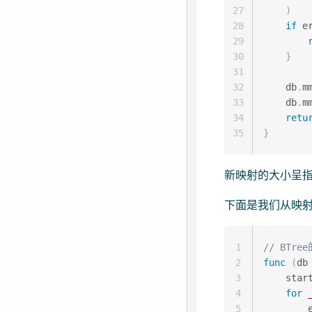
27
)
28
if
 e
29
30
}
31
32
    db
.
m
33
    db
.
m
34
retu
35
}
新映射的大小呈
下面是我们从映
1
// BTr
2
func
(
db
3
    star
4
for
5
        