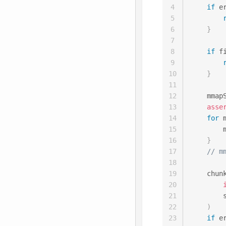
4
if
 e
5
6
}
7
8
if
 f
9
10
}
11
12
    mmap
13
asse
14
for
 
15
        
16
}
17
// 
18
19
    chun
20
21
        
22
)
23
if
 e