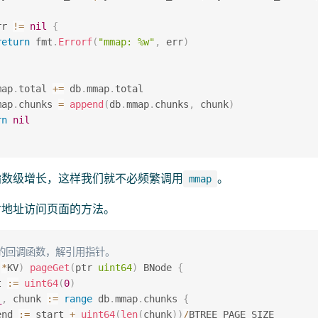
rr 
!=
nil
{
return
 fmt
.
Errorf
(
"mmap: %w"
,
 err
)
map
.
total 
+=
 db
.
mmap
.
total

map
.
chunks 
=
append
(
db
.
mmap
.
chunks
,
 chunk
)
rn
nil
指数级增长，这样我们就不必频繁调用
。
mmap
射地址访问页面的方法。
ee的回调函数，解引用指针。
 
*
KV
)
pageGet
(
ptr 
uint64
)
 BNode 
{
t 
:=
uint64
(
0
)
_
,
 chunk 
:=
range
 db
.
mmap
.
chunks 
{
end 
:=
 start 
+
uint64
(
len
(
chunk
)
)
/
BTREE_PAGE_SIZE
