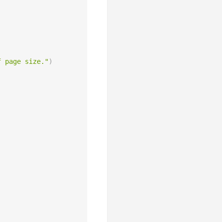
f page size."
)
,