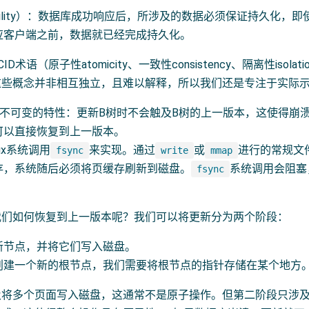
ability）：数据库成功响应后，所涉及的数据必须保证持久化，
应客户端之前，数据就已经完成持久化。
术语（原子性atomicity、一致性consistency、隔离性isolation
这些概念并非相互独立，且难以解释，所以我们还是专注于实际
有不可变的特性：更新B树时不会触及B树的上一版本，这使得崩
可以直接恢复到上一版本。
ux系统调用
来实现。通过
或
进行的常规文件输
fsync
write
mmap
存，系统随后必须将页缓存刷新到磁盘。
系统调用会阻塞
fsync
我们如何恢复到上一版本呢？我们可以将更新分为两个阶段：
新节点，并将它们写入磁盘。
创建一个新的根节点，我们需要将根节点的指针存储在某个地方
及将多个页面写入磁盘，这通常不是原子操作。但第二阶段只涉