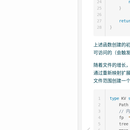
24
25
}
26
27
retu
28
}
上述函数创建的
可访问的（会触
随着文件的增长
通过重新映射扩
文件范围创建一
1
type
 KV 
2
    Path
3
// 
4
    fp  
5
    tree 