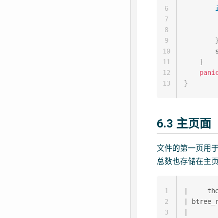
6
7
        
8
9
10
        
11
}
12
pani
13
}
6.3 主页面
文件的第一页用于
总数也存储在主
1
|     th
2
| btree_
3
|       