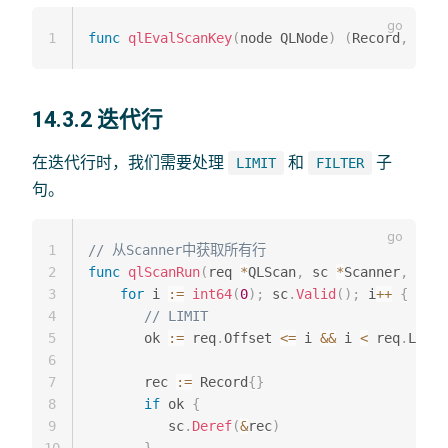
1
func
qlEvalScanKey
(
node QLNode
)
(
Record
,
int
,
14.3.2 迭代行
在迭代行时，我们需要处理
和
子
LIMIT
FILTER
句。
1
// 从Scanner中获取所有行
2
func
qlScanRun
(
req 
*
QLScan
,
 sc 
*
Scanner
,
 out 
3
for
 i 
:=
int64
(
0
)
;
 sc
.
Valid
(
)
;
 i
++
{
4
// LIMIT
5
       ok 
:=
 req
.
Offset 
<=
 i 
&&
 i 
<
 req
.
Limit

6
7
       rec 
:=
 Record
{
}
8
if
 ok 
{
9
          sc
.
Deref
(
&
rec
)
10
}