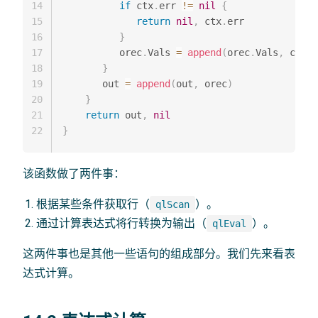
14
if
 ctx
.
err 
!=
nil
{
15
return
nil
,
 ctx
.
err

16
}
17
          orec
.
Vals 
=
append
(
orec
.
Vals
,
 ctx
.
o
18
}
19
       out 
=
append
(
out
,
 orec
)
20
}
21
return
 out
,
nil
22
}
该函数做了两件事：
根据某些条件获取行（
）。
qlScan
通过计算表达式将行转换为输出（
）。
qlEval
这两件事也是其他一些语句的组成部分。我们先来看表
达式计算。