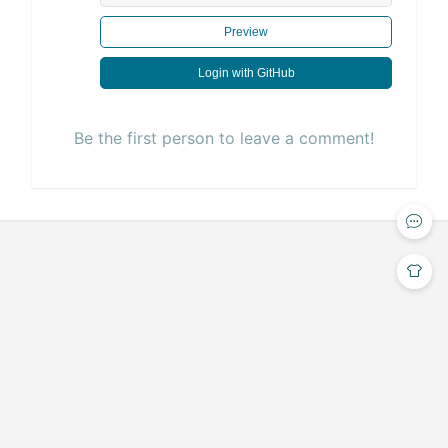
Preview
Login with GitHub
Be the first person to leave a comment!
Copyright © 2024-2026
沪ICP备2023015129号
张小方 版权所
有