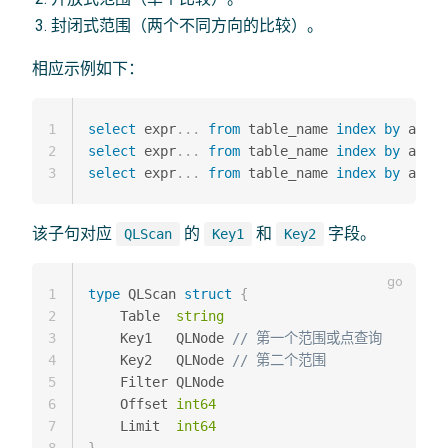
封闭式范围（两个不同方向的比较）。
相应示例如下：
1
select
 expr
.
.
.
from
 table_name 
index
by
 a 
=
1
2
select
 expr
.
.
.
from
 table_name 
index
by
 a 
>
1
3
select
 expr
.
.
.
from
 table_name 
index
by
 a 
>
1
该子句对应
的
和
字段。
QLScan
Key1
Key2
1
type
 QLScan 
struct
{
2
    Table  
string
3
    Key1   QLNode 
// 第一个范围或点查询
4
    Key2   QLNode 
// 第二个范围
5
    Filter QLNode

6
    Offset 
int64
7
    Limit  
int64