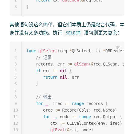
2
return
 tx
.
TableNew
(
&
req
.
Def
)
3
}
其他语句没这么简单，但它们本质上仍是粘合代码，本
身并没有太多功能。执行
语句则更为复杂：
SELECT
1
func
qlSelect
(
req 
*
QLSelect
,
 tx 
*
DBReader
,
 ou
2
// 记录
3
    records
,
 err 
:=
qlScan
(
&
req
.
QLScan
,
 tx
,
 o
4
if
 err 
!=
nil
{
5
return
nil
,
 err

6
}
7
8
// 输出
9
for
_
,
 irec 
:=
range
 records 
{
10
       orec 
:=
 Record
{
Cols
:
 req
.
Names
}
11
for
_
,
 node 
:=
range
 req
.
Output 
{
12
          ctx 
:=
 QLEvalContex
{
env
:
 irec
}
13
qlEval
(
&
ctx
,
 node
)