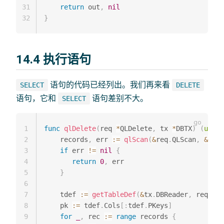
31
return
 out
,
nil
32
}
14.4 执行语句
语句的代码已经列出。我们再来看
SELECT
DELETE
语句，它和
语句差别不大。
SELECT
1
func
qlDelete
(
req 
*
QLDelete
,
 tx 
*
DBTX
)
(
uint6
2
    records
,
 err 
:=
qlScan
(
&
req
.
QLScan
,
&
tx
.
D
3
if
 err 
!=
nil
{
4
return
0
,
 err

5
}
6
7
    tdef 
:=
getTableDef
(
&
tx
.
DBReader
,
 req
.
Tab
8
    pk 
:=
 tdef
.
Cols
[
:
tdef
.
PKeys
]
9
for
_
,
 rec 
:=
range
 records 
{