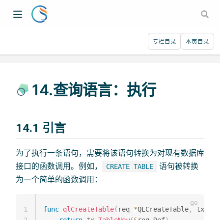
专栏目录
本页目录
14.查询语言：执行
14.1 引言
为了执行一条语句，需要将该语句转换为对现有数据库
接口的函数调用。例如，
语句被转换
CREATE TABLE
为一个简单的函数调用：
1
func
qlCreateTable
(
req 
*
QLCreateTable
,
 tx 
*
DB