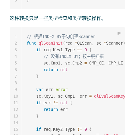
8
}
这种转换只是一些类型检查和类型转换操作。
1
// 根据INDEX BY子句创建Scanner
2
func
qlScanInit
(
req 
*
QLScan
,
 sc 
*
Scanner
)
err
3
if
 req
.
Key1
.
Type 
==
0
{
4
// 没有INDEX BY；按主键扫描
5
       sc
.
Cmp1
,
 sc
.
Cmp2 
=
 CMP_GE
,
 CMP_LE

6
return
nil
7
}
8
9
var
 err 
error
10
    sc
.
Key1
,
 sc
.
Cmp1
,
 err 
=
qlEvalScanKey
(
req
11
if
 err 
!=
nil
{
12
return
 err

13
}
14
15
if
 req
.
Key2
.
Type 
!=
0
{