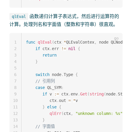
函数递归计算子表达式，然后进行运算符的
qlEval
计算。处理列名和字面值（整数和字符串）很直观。
1
func
qlEval
(
ctx 
*
QLEvalContex
,
 node QLNode
)
{
2
if
 ctx
.
err 
!=
nil
{
3
return
4
}
5
6
switch
 node
.
Type 
{
7
// 引用列
8
case
 QL_SYM
:
9
if
 v 
:=
 ctx
.
env
.
Get
(
string
(
node
.
Str
)
)
;
10
          ctx
.
out 
=
*
v

11
}
else
{
12
qlErr
(
ctx
,
"unknown column: %s"
,
 no
13
}
14
// 字面值