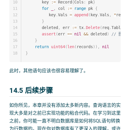
10
       key 
:=
 Record
{
Cols
:
 pk
}
11
for
_
,
 col 
:=
range
 pk 
{
12
          key
.
Vals 
=
append
(
key
.
Vals
,
*
rec
.
Ge
13
}
14
       deleted
,
 err 
:=
 tx
.
Delete
(
req
.
Table
,
 k
15
assert
(
err 
==
nil
&&
 deleted
)
// 删除
16
}
17
return
uint64
(
len
(
records
)
)
,
nil
18
}
此时，其他语句应该也很容易理解了。
14.5 后续步骤
如你所见，本章并没有添加太多新内容。查询语言的实
现大多是对之前已实现功能的粘合代码。在学习到这里
之前，你可能一直不明白数据库是如何将SQL语句转换
为行数据的。现在你对数据库有了更深入的理解，或许