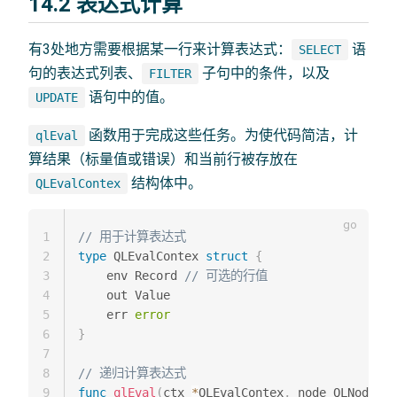
14.2 表达式计算
有3处地方需要根据某一行来计算表达式：
语
SELECT
句的表达式列表、
子句中的条件，以及
FILTER
语句中的值。
UPDATE
函数用于完成这些任务。为使代码简洁，计
qlEval
算结果（标量值或错误）和当前行被存放在
结构体中。
QLEvalContex
1
// 用于计算表达式
2
type
 QLEvalContex 
struct
{
3
    env Record 
// 可选的行值
4
    out Value

5
    err 
error
6
}
7
8
// 递归计算表达式
9
func
qlEval
(
ctx 
*
QLEvalContex
,
 node QLNode
)