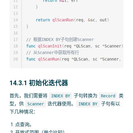
11
return
nil
,
 err

12
}
13
14
return
qlScanRun
(
req
,
&
sc
,
 out
)
15
}
16
17
// 根据INDEX BY子句创建Scanner
18
func
qlScanInit
(
req 
*
QLScan
,
 sc 
*
Scanner
)
err
19
// 从Scanner中获取所有行
20
func
qlScanRun
(
req 
*
QLScan
,
 sc 
*
Scanner
,
 out 
14.3.1 初始化迭代器
首先，我们需要将
子句转换为
类
INDEX BY
Record
型，供
迭代器使用。
子句有以
Scanner
INDEX BY
下几种情况：
点查询。
开放式范围（单个比较）。