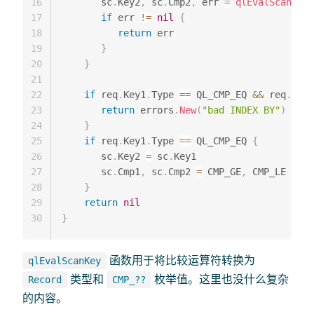
16
       sc
.
Key2
,
 sc
.
Cmp2
,
 err 
=
qlEvalScanKey
(
17
if
 err 
!=
nil
{
18
return
 err

19
}
20
}
21
22
if
 req
.
Key1
.
Type 
==
 QL_CMP_EQ 
&&
 req
.
Key2
23
return
 errors
.
New
(
"bad INDEX BY"
)
24
}
25
if
 req
.
Key1
.
Type 
==
 QL_CMP_EQ 
{
26
       sc
.
Key2 
=
 sc
.
Key1

27
       sc
.
Cmp1
,
 sc
.
Cmp2 
=
 CMP_GE
,
 CMP_LE

28
}
29
return
nil
30
}
函数用于将比较运算符转换为
qlEvalScanKey
类型和
枚举值。这里也没什么复杂
Record
CMP_??
的内容。