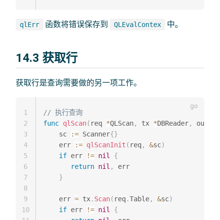
函数将错误保存到
中。
qlErr
QLEvalContex
14.3 获取行
获取行是查询需要做的另一项工作。
1
// 执行查询
2
func
qlScan
(
req 
*
QLScan
,
 tx 
*
DBReader
,
 out 
[
]
3
    sc 
:=
 Scanner
{
}
4
    err 
:=
qlScanInit
(
req
,
&
sc
)
5
if
 err 
!=
nil
{
6
return
nil
,
 err

7
}
8
9
    err 
=
 tx
.
Scan
(
req
.
Table
,
&
sc
)
10
if
 err 
!=
nil
{