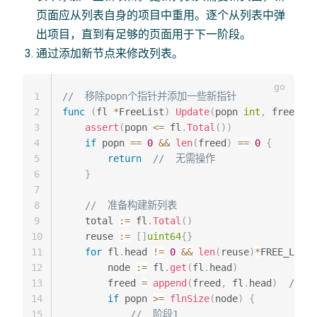
页面应从列表自身的项目中重用。逐个从列表中弹
出项目，直到有足够的页面用于下一阶段。
通过添加新节点来修改列表。
1
//  移除popn个指针并添加一些新指针
2
func
(
fl 
*
FreeList
)
Update
(
popn 
int
,
 freed 
[
]
3
assert
(
popn 
<=
 fl
.
Total
(
)
)
4
if
 popn 
==
0
&&
len
(
freed
)
==
0
{
5
return
//  无需操作
6
}
7
8
//  准备构建新列表
9
    total 
:=
 fl
.
Total
(
)
10
    reuse 
:=
[
]
uint64
{
}
11
for
 fl
.
head 
!=
0
&&
len
(
reuse
)
*
FREE_LIST_
12
        node 
:=
 fl
.
get
(
fl
.
head
)
13
        freed 
=
append
(
freed
,
 fl
.
head
)
// 
14
if
 popn 
>=
flnSize
(
node
)
{
15
//  阶段1