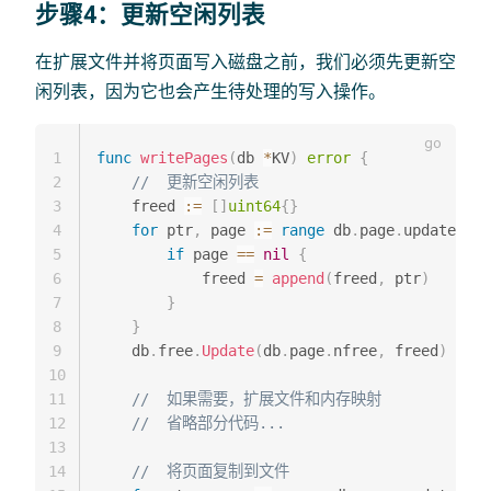
步骤4：更新空闲列表
在扩展文件并将页面写入磁盘之前，我们必须先更新空
闲列表，因为它也会产生待处理的写入操作。
1
func
writePages
(
db 
*
KV
)
error
{
2
//  更新空闲列表
3
    freed 
:=
[
]
uint64
{
}
4
for
 ptr
,
 page 
:=
range
 db
.
page
.
updates 
{
5
if
 page 
==
nil
{
6
            freed 
=
append
(
freed
,
 ptr
)
7
}
8
}
9
    db
.
free
.
Update
(
db
.
page
.
nfree
,
 freed
)
10
11
//  如果需要，扩展文件和内存映射
12
//  省略部分代码...
13
14
//  将页面复制到文件