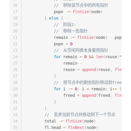
16
//  移除该节点中的所有指针
17
            popn 
-=
flnSize
(
node
)
18
}
else
{
19
//  阶段2:
20
//  移除一些指针
21
            remain 
:=
flnSize
(
node
)
-
 popn

22
            popn 
=
0
23
//  从空闲列表本身重用指针
24
for
 remain 
>
0
&&
len
(
reuse
)
*
FREE
25
                remain
--
26
                reuse 
=
append
(
reuse
,
flnPtr
(
27
}
28
//  将节点中的剩余指针移动到freed列
29
for
 i 
:=
0
;
 i 
<
 remain
;
 i
++
{
30
                freed 
=
append
(
freed
,
flnPtr
(
31
}
32
}
33
//  丢弃当前节点并移动到下一个节点
34
        total 
-=
flnSize
(
node
)
35
        fl
.
head 
=
flnNext
(
node
)