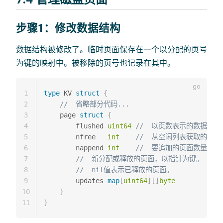
步骤1：修改数据结构
数据结构被修改了。临时页面保存在一个以分配的页号
为键的映射中。被移除的页号也记录在其中。
1
type
 KV 
struct
{
2
//  省略部分代码...
3
    page 
struct
{
4
        flushed 
uint64
//  以页数表示的数据库大
5
        nfree   
int
//  从空闲列表获取的页面
6
        nappend 
int
//  要追加的页面数量
7
//  新分配或释放的页面，以指针为键。
8
//  nil值表示已释放的页面。
9
        updates 
map
[
uint64
]
[
]
byte
10
}
11
}