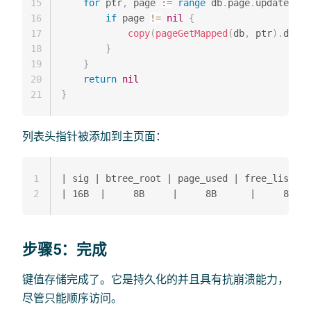
15
for
 ptr
,
 page 
:=
range
 db
.
page
.
updates 
{
16
if
 page 
!=
nil
{
17
copy
(
pageGetMapped
(
db
,
 ptr
)
.
data
,
18
}
19
}
20
return
nil
21
}
列表头指针被添加到主页面：
1
| sig | btree_root | page_used | free_list |

2
步骤5：完成
键值存储完成了。它是持久化的并且具有抗崩溃能力，
尽管只能顺序访问。