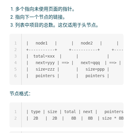
多个指向未使用页面的指针。
指向下一个节点的链接。
列表中项目的总数。这仅适用于头节点。
1
|   node1   |      |   node2   |      |   nod
2
+-----------+     +-----------+     +--------
3
|  total=xxx  |      |            |      |   
4
|   next=yyy | ==> |   next=qqq  | ==> |   ne
5
|   size=zzz |       |   size=ppp |       |  
6
节点格式：
1
| type | size | total | next |   pointers |

2