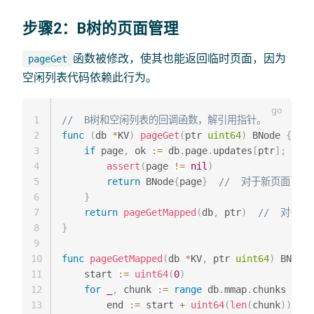
步骤2：B树的页面管理
函数被修改，使其也能返回临时页面，因为
pageGet
空闲列表代码依赖此行为。
1
//  B树和空闲列表的回调函数，解引用指针。
2
func
(
db 
*
KV
)
pageGet
(
ptr 
uint64
)
 BNode 
{
3
if
 page
,
 ok 
:=
 db
.
page
.
updates
[
ptr
]
;
 ok 
{
4
assert
(
page 
!=
nil
)
5
return
 BNode
{
page
}
//  对于新页面
6
}
7
return
pageGetMapped
(
db
,
 ptr
)
//  对于
8
}
9
10
func
pageGetMapped
(
db 
*
KV
,
 ptr 
uint64
)
 BNode 
11
    start 
:=
uint64
(
0
)
12
for
_
,
 chunk 
:=
range
 db
.
mmap
.
chunks 
{
13
        end 
:=
 start 
+
uint64
(
len
(
chunk
)
)
/
BTR