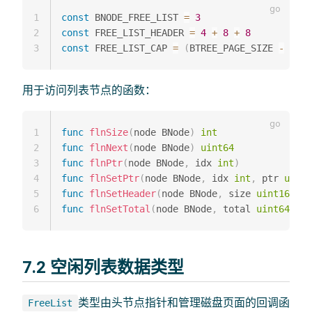
1
const
 BNODE_FREE_LIST 
=
3
2
const
 FREE_LIST_HEADER 
=
4
+
8
+
8
3
const
 FREE_LIST_CAP 
=
(
BTREE_PAGE_SIZE 
-
 FREE
用于访问列表节点的函数：
1
func
flnSize
(
node BNode
)
int
2
func
flnNext
(
node BNode
)
uint64
3
func
flnPtr
(
node BNode
,
 idx 
int
)
4
func
flnSetPtr
(
node BNode
,
 idx 
int
,
 ptr 
uint6
5
func
flnSetHeader
(
node BNode
,
 size 
uint16
,
 ne
6
func
flnSetTotal
(
node BNode
,
 total 
uint64
)
7.2 空闲列表数据类型
类型由头节点指针和管理磁盘页面的回调函
FreeList