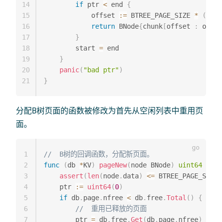
14
if
 ptr 
<
 end 
{
15
            offset 
:=
 BTREE_PAGE_SIZE 
*
(
ptr 
16
return
 BNode
{
chunk
[
offset 
:
 offse
17
}
18
        start 
=
 end

19
}
20
panic
(
"bad ptr"
)
21
}
分配B树页面的函数被修改为首先从空闲列表中重用页
面。
1
//  B树的回调函数，分配新页面。
2
func
(
db 
*
KV
)
pageNew
(
node BNode
)
uint64
{
3
assert
(
len
(
node
.
data
)
<=
 BTREE_PAGE_SIZE
)
4
    ptr 
:=
uint64
(
0
)
5
if
 db
.
page
.
nfree 
<
 db
.
free
.
Total
(
)
{
6
//  重用已释放的页面
7
        ptr 
=
 db
.
free
.
Get
(
db
.
page
.
nfree
)