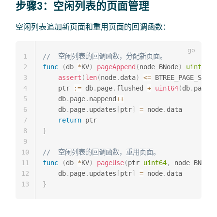
步骤3：空闲列表的页面管理
空闲列表追加新页面和重用页面的回调函数：
1
//  空闲列表的回调函数，分配新页面。
2
func
(
db 
*
KV
)
pageAppend
(
node BNode
)
uint64
{
3
assert
(
len
(
node
.
data
)
<=
 BTREE_PAGE_SIZE
)
4
    ptr 
:=
 db
.
page
.
flushed 
+
uint64
(
db
.
page
.
n
5
    db
.
page
.
nappend
++
6
    db
.
page
.
updates
[
ptr
]
=
 node
.
data

7
return
8
}
9
10
//  空闲列表的回调函数，重用页面。
11
func
(
db 
*
KV
)
pageUse
(
ptr 
uint64
,
 node BNode
)
12
    db
.
page
.
updates
[
ptr
]
=
 node
.
13
}