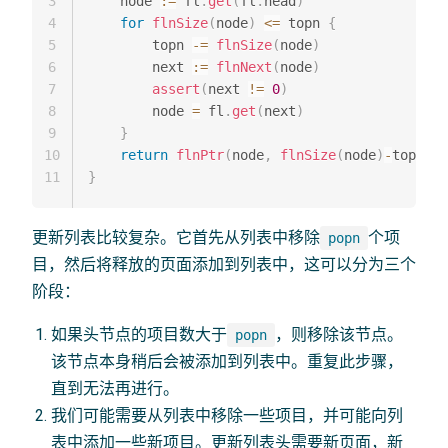
3
    node 
:=
 fl
.
get
(
fl
.
head
)
4
for
flnSize
(
node
)
<=
 topn 
{
5
        topn 
-=
flnSize
(
node
)
6
        next 
:=
flnNext
(
node
)
7
assert
(
next 
!=
0
)
8
        node 
=
 fl
.
get
(
next
)
9
}
10
return
flnPtr
(
node
,
flnSize
(
node
)
-
topn
-
1
)
11
}
更新列表比较复杂。它首先从列表中移除
个项
popn
目，然后将释放的页面添加到列表中，这可以分为三个
阶段：
如果头节点的项目数大于
，则移除该节点。
popn
该节点本身稍后会被添加到列表中。重复此步骤，
直到无法再进行。
我们可能需要从列表中移除一些项目，并可能向列
表中添加一些新项目。更新列表头需要新页面，新