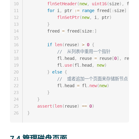
10
flnSetHeader
(
new
,
uint16
(
size
)
,
 fl
.
he
11
for
 i
,
 ptr 
:=
range
 freed
[
:
size
]
{
12
flnSetPtr
(
new
,
 i
,
 ptr
)
13
}
14
        freed 
=
 freed
[
size
:
]
15
16
if
len
(
reuse
)
>
0
{
17
//  从列表中重用一个指针
18
            fl
.
head
,
 reuse 
=
 reuse
[
0
]
,
 reuse
[
19
            fl
.
use
(
fl
.
head
,
new
)
20
}
else
{
21
//  或者追加一个页面来存储新节点
22
            fl
.
head 
=
 fl
.
new
(
new
)
23
}
24
}
25
assert
(
len
(
reuse
)
==
0
)
26
}
7.4 管理磁盘页面