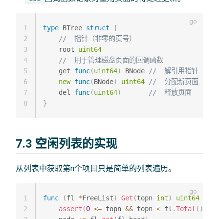
1
type
 BTree 
struct
{
2
//  指针（非零的页号）
3
    root 
uint64
4
//  用于管理磁盘页面的回调函数
5
    get 
func
(
uint64
)
 BNode 
//  解引用指针
6
new
func
(
BNode
)
uint64
//  分配新页面
7
    del 
func
(
uint64
)
//  释放页面
8
}
7.3 空闲列表的实现
从列表中获取第n个项目只是简单的列表遍历。
1
func
(
fl 
*
FreeList
)
Get
(
topn 
int
)
uint64
{
2
assert
(
0
<=
 topn 
&&
 topn 
<
 fl
.
Total
(
)
)