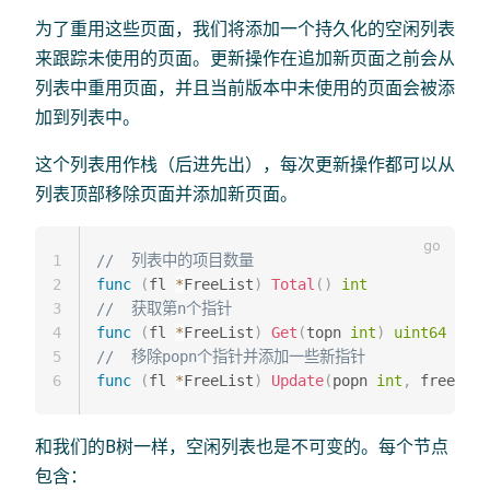
为了重用这些页面，我们将添加一个持久化的空闲列表
来跟踪未使用的页面。更新操作在追加新页面之前会从
列表中重用页面，并且当前版本中未使用的页面会被添
加到列表中。
这个列表用作栈（后进先出），每次更新操作都可以从
列表顶部移除页面并添加新页面。
1
//  列表中的项目数量
2
func
(
fl 
*
FreeList
)
Total
(
)
int
3
//  获取第n个指针
4
func
(
fl 
*
FreeList
)
Get
(
topn 
int
)
uint64
5
//  移除popn个指针并添加一些新指针
6
func
(
fl 
*
FreeList
)
Update
(
popn 
int
,
 freed 
[
]
和我们的B树一样，空闲列表也是不可变的。每个节点
包含：