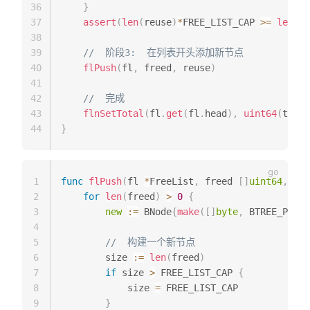
36
}
37
assert
(
len
(
reuse
)
*
FREE_LIST_CAP 
>=
len
(
fr
38
39
//  阶段3:  在列表开头添加新节点
40
flPush
(
fl
,
 freed
,
 reuse
)
41
42
//  完成
43
flnSetTotal
(
fl
.
get
(
fl
.
head
)
,
uint64
(
total
44
}
1
func
flPush
(
fl 
*
FreeList
,
 freed 
[
]
uint64
,
 reu
2
for
len
(
freed
)
>
0
{
3
new
:=
 BNode
{
make
(
[
]
byte
,
 BTREE_PAGE_
4
5
//  构建一个新节点
6
        size 
:=
len
(
freed
)
7
if
 size 
>
 FREE_LIST_CAP 
{
8
            size 
=
 FREE_LIST_CAP

9
}