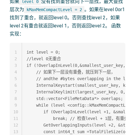
如果
没有找到重合就向下一层找，最大查找
level 0
层次为
。如果在level 0or1
kMaxMemCompactLevel = 2
找到了重合，就返回level 0。否则查找level 2，如果
level 2有重合就返回level 1，否则返回level 2。 函数
实现：
1
int level = 0;  

2
//level 0无重合  

3
if (!OverlapInLevel(0,&smallest_user_key, &la
4
    // 如果下一层没有重叠，就压到下一层，  

5
    // andthe #bytes overlapping in the level
6
    InternalKeystart(smallest_user_key, kMaxS
7
    InternalKeylimit(largest_user_key, 0, sta
8
    std::vector<FileMetaData*> overlaps;  

9
    while (level <config::kMaxMemCompactLevel
10
       if (OverlapInLevel(level +1, &smallest
11
           break; // 检查level + 1层，有重叠就
12
       GetOverlappingInputs(level +2, &sta
13
       const int64_t sum =TotalFileSize(overl