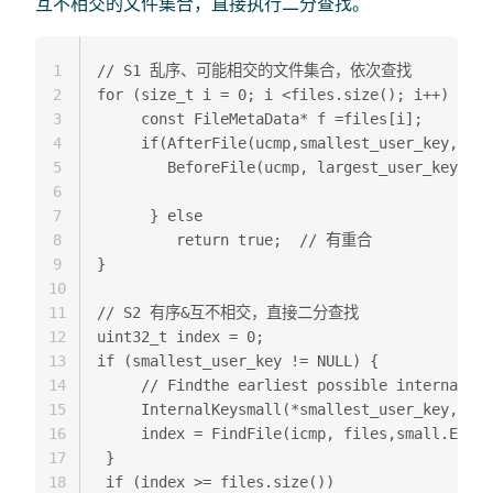
互不相交的文件集合，直接执行二分查找。
1
// S1 乱序、可能相交的文件集合，依次查找  

2
for (size_t i = 0; i <files.size(); i++) {  

3
     const FileMetaData* f =files[i];  

4
     if(AfterFile(ucmp,smallest_user_key, f) 
5
        BeforeFile(ucmp, largest_user_key, f)
6
7
      } else 

8
         return true;  // 有重合  

9
}  

10
11
// S2 有序&互不相交，直接二分查找  

12
uint32_t index = 0;  

13
if (smallest_user_key != NULL) {  

14
     // Findthe earliest possible internal ke
15
     InternalKeysmall(*smallest_user_key, kMa
16
     index = FindFile(icmp, files,small.Encod
17
 }  

18
 if (index >= files.size())
