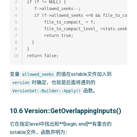
2
if (f != NULL) {  

3
   f->allowed_seeks--;  

4
   if (f->allowed_seeks <=0 && file_to_compac
5
       file_to_compact_ = f;  

6
       file_to_compact_level_ =stats.seek_fil
7
       return true;  

8
  }  

9
}  

10
变量
的值在sstable文件加入到
allowed_seeks
时确定，也就是后面将遇到的
version
函数。
VersionSet::Builder::Apply()
10.6 Version::GetOverlappingInputs()
它在指定level中找出和**[begin, end]**有重合的
sstable文件，函数声明为：