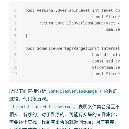
1
bool Version::OverlapInLevel(int level,const 
2
                             const Slice* lar
3
      return SomeFileOverlapsRange(vset_->icm
4
                                   smallest_u
5
}

6
7
bool SomeFileOverlapsRange(const InternalKeyC
8
							 bool disjoint_sorted_files,

9
                             const std::vector
10
                             Slice*smallest_u
11
所以下面直接分析
函数的
SomeFileOverlapsRange()
逻辑，代码很直观。
，表明文件集合是互不
disjoint_sorted_files=true
相交、有序的，对于乱序的、可能有交集的文件集合，
需要逐个查找，找到有重合的就返回true；对于有序、