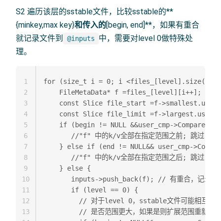
S2 遍历该层的sstable文件，比较sstable的**
{minkey,max key}
和传入的
[begin, end]**，如果有重合
就记录文件到
中，需要对level 0做特殊处
@inputs
理。
1
for (size_t i = 0; i <files_[level].size(); )
2
    FileMetaData* f =files_[level][i++];  

3
    const Slice file_start =f->smallest.user_
4
    const Slice file_limit =f->largest.user_k
5
    if (begin != NULL &&user_cmp->Compare(fil
6
       //"f" 中的k/v全部在指定范围之前; 跳过  

7
    } else if (end != NULL&& user_cmp->Compar
8
       //"f" 中的k/v全部在指定范围之后; 跳过  

9
    } else {  

10
       inputs->push_back(f); // 有重合，记录  

11
       if (level == 0) {  

12
         // 对于level 0，sstable文件可能相
13
         // 是否范围更大，如果是则扩展范围重新开始