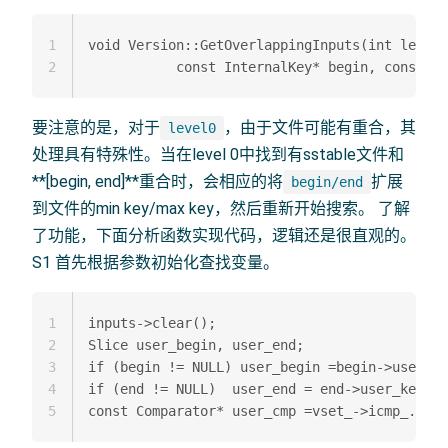
1
void Version::GetOverlappingInputs(int level,

2
要注意的是，对于
，由于文件可能有重合，其
level0
处理具有特殊性。当在level 0中找到有sstable文件和
**[begin, end]**重合时，会相应的将
扩展
begin/end
到文件的min key/max key，然后重新开始搜索。 了解
了功能，下面分析函数实现代码，逻辑还是很直观的。
S1 首先根据参数初始化查找变量。
1
inputs->clear();  

2
Slice user_begin, user_end;  

3
if (begin != NULL) user_begin =begin->user_ke
4
if (end != NULL)  user_end = end->user_key();
5