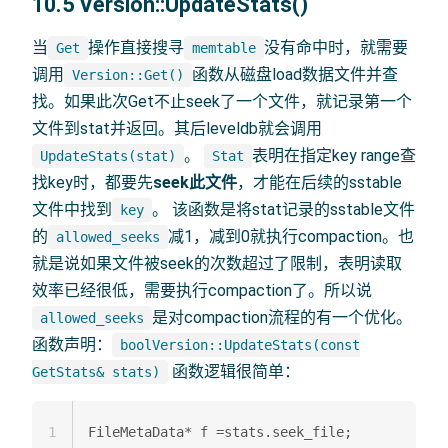
10.5 Version::UpdateStats()
当
操作直接搜寻
没有命中时，就需要
Get
memtable
调用
函数从磁盘load数据文件并查
Version::Get()
找。如果此次Get不止seek了一个文件，就记录第一个
文件到stat并返回。其后leveldb就会调用
。
表明在指定key range查
UpdateStats(stat)
Stat
找key时，都要先
seek此文件
，才能在后续的sstable
文件中找到
。 该函数是将stat记录的sstable文件
key
的
减1，减到0就执行compaction。也
allowed_seeks
就是说如果文件被seek的次数超过了限制，表明读取
效率已经很低，需要执行compaction了。所以说
是对compaction流程的有一个优化。
allowed_seeks
函数声明：
boolVersion::UpdateStats(const
函数逻辑很简单：
GetStats& stats)
1
FileMetaData* f =stats.seek_file;  
