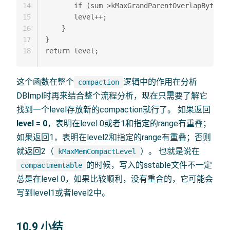
14
       if (sum >kMaxGrandParentOverlapBytes) 
15
       level++;  

16
    }  

17
}  

18
这个函数在整个
逻辑中的作用在分析
compaction
DBImpl时再来结合整个流程分析，现在只需要了解它
找到一个level存放新的compaction就行了。 如果返回
level = 0
，表明在level 0或者1和指定的range有重叠；
如果返回1，表明在level2和指定的range有重叠；否则
就返回2（
）。 也就是说在
kMaxMemCompactLevel
的时候，写入的sstable文件不一定
compactmemtable
总是在level 0，如果比较顺利，没有重合的，它可能会
写到level1或者level2中。
10.9 小结