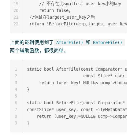
19
     // 不存在比smallest_user_key小的key

20
     return false;   

21
 //保证在largest_user_key之后

22
上面的逻辑使用到了
和
AfterFile()
BeforeFile()
两个辅助函数，都很简单。
1
static bool AfterFile(const Comparator* ucmp,
2
                       const Slice* user_key,
3
     return (user_key!=NULL&& ucmp->Compare(*
4
}  

5
6
static bool BeforeFile(const Comparator* ucmp
7
constSlice* user_key, const FileMetaData* f) 
8
	return (user_key!=NULL&& ucmp->Compare(*user_key, f->smallest.user_key())<0);  

9