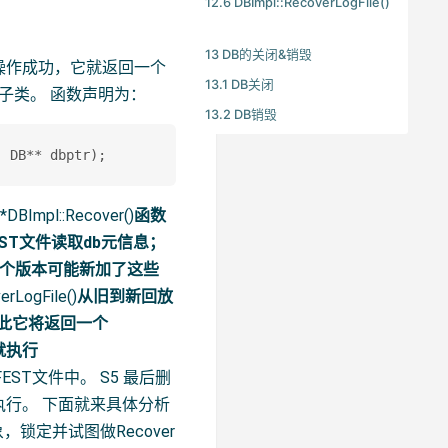
12.6 DBImpl::RecoverLogFile()
13 DB的关闭&销毁
操作成功，它就返回一个
13.1 DB关闭
的子类。 函数声明为：
13.2 DB销毁
l::Recover()
函数
EST文件读取db元信息；
前一个版本可能新加了这些
erLogFile()
从旧到新回放
，因此它将返回一个
就执行
NIFEST文件中。 S5 最后删
执行。 下面就来具体分析
，锁定并试图做Recover