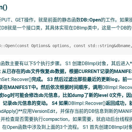
n()
行PUT、GET操作，就是前面的静态函数
DB::Open
的工作。如果
过DB就是一个接口类，其具体实现在DBImp类中，这是一个DB
函数主要有以下5个执行步骤。 S1 创建DBImpl对象，其后进入**DBImp
S2 从已存在的db文件恢复db数据，根据CURRENT记录的MANIF
nSet::Recover()
完成。 S3 然后过滤出那些最近的更新log，
录在MANIFEST中。然后依次根据时间顺序，调用
DBImpl::Recov
放log时可能会修改db元信息，比如dump了新的level 0文件
t对象，记录db元信息的变动。 S4 如果
DBImpl::Recover()
返回成功，
LogAndApply()**应用VersionEdit，并保存当前的DB信息到新的MA
并检查是否需要执行compaction，如果需要，就启动后台线程
，在Open函数中涉及到上面的3个流程。 S1 首先创建DBImpl对象