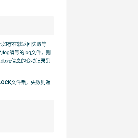
g，比如存在就返回失败等
log编号的log文件，则
要把db元信息的变动记录到
LOCK
文件锁，失败则返