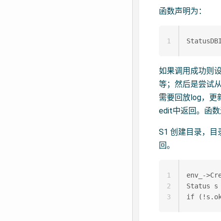
函数声明为：
1
如果调用成功则设置
等；然后是尝试从已
需要回放log，更
edit中返回。函
S1 创建目录，目
回。
1
env_->Cre
2
Status s
3