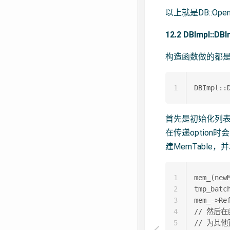
以上就是DB::Op
12.2 DBImpl::DBI
构造函数做的都
1
首先是初始化列表中，
在传递option时会
建MemTable，
1
mem_(newM
2
tmp_batch
3
mem_->Ref
4
// 然后在函
5
// 为其他