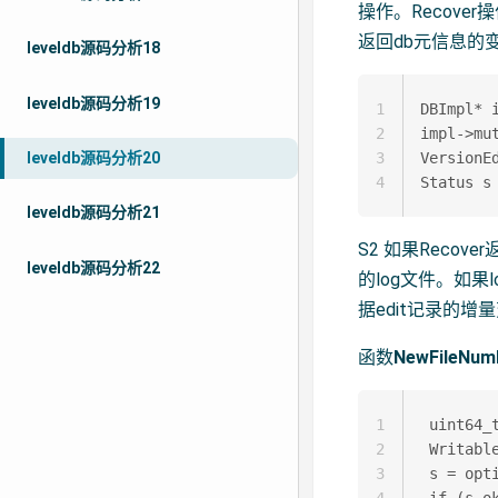
操作。Recove
返回db元信息的变动
leveldb源码分析18
leveldb源码分析19
1
DBImpl* i
2
impl->mu
leveldb源码分析20
3
VersionEd
4
leveldb源码分析21
S2 如果Recov
leveldb源码分析22
的log文件。如果lo
据edit记录的增量变
函数
NewFileNumb
1
 uint64_
2
 Writable
3
 s = opt