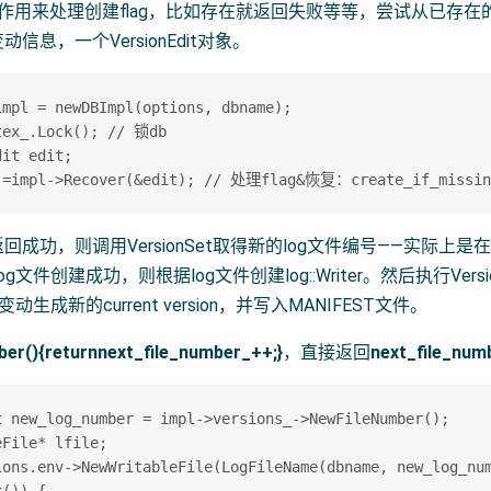
r操作用来处理创建flag，比如存在就返回失败等等，尝试从已存在的s
信息，一个VersionEdit对象。
mpl = newDBImpl(options, dbname);  

tex_.Lock(); // 锁db  

it edit;  

er返回成功，则调用VersionSet取得新的log文件编号——实际
g文件创建成功，则根据log文件创建log::Writer。然后执行VersionS
动生成新的current version，并写入MANIFEST文件。
er(){returnnext_file_number_++;}
，直接返回
next_file_num
t new_log_number = impl->versions_->NewFileNumber();

File* lfile;

ions.env->NewWritableFile(LogFileName(dbname, new_log_num