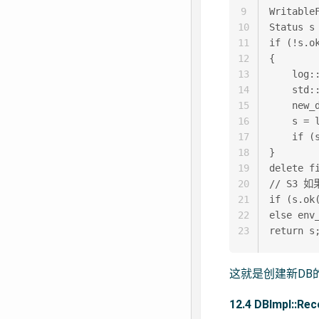
9
WritableF
10
Status s
11
if (!s.ok
12
{

13
    log::
14
    std::
15
    new_d
16
    s = l
17
    if (s
18
}

19
delete fi
20
// S3 
21
if (s.ok
22
else env_
23
这就是创建新DB
12.4 DBImpl::Rec