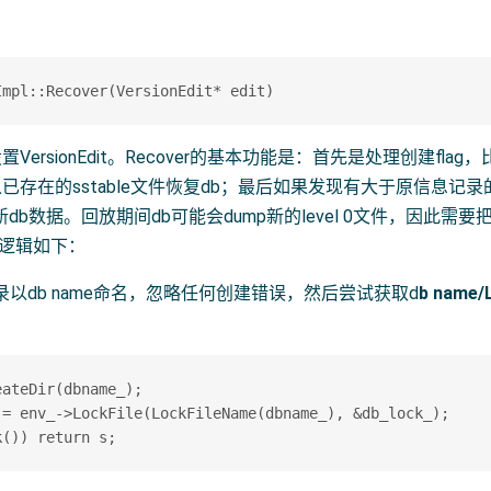
VersionEdit。Recover的基本功能是：首先是处理创建fla
存在的sstable文件恢复db；最后如果发现有大于原信息记录的
新db数据。回放期间db可能会dump新的level 0文件，因此需
数逻辑如下：
录以db name命名，忽略任何创建错误，然后尝试获取d
b name/
ateDir(dbname_);

 = env_->LockFile(LockFileName(dbname_), &db_lock_);
