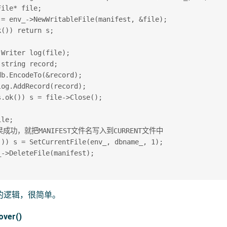
ile* file;

 = env_->NewWritableFile(manifest, &file);

()) return s;

Writer log(file);

string record;

b.EncodeTo(&record);

og.AddRecord(record);

.ok()) s = file->Close();

le;

如果成功，就把MANIFEST文件名写入到CURRENT文件中  

()) s = SetCurrentFile(env_, dbname_, 1);

->DeleteFile(manifest);

的逻辑，很简单。
over()