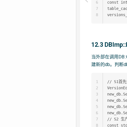
6
const in
7
table_ca
8
12.3 DBImp:
当外部在调用DB::
建新的db。判断d
1
// S1首
2
VersionEd
3
new_db.S
4
new_db.Se
5
new_db.Se
6
new_db.Se
7
// S2 生
8
const st