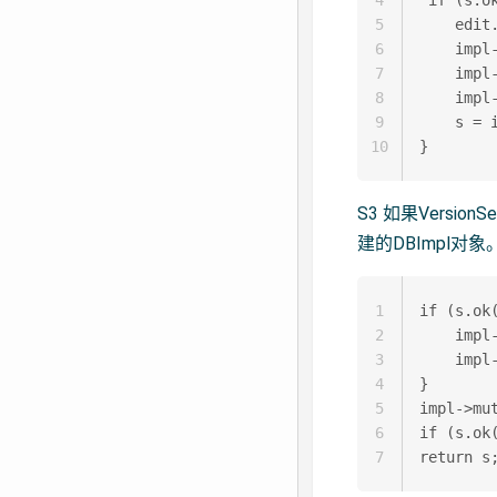
4
 if (s.ok
5
    edit.
6
    impl-
7
    impl-
8
    impl-
9
    s = 
10
S3 如果Versi
建的DBImpl对象
1
if (s.ok(
2
    impl-
3
    impl-
4
}

5
impl->mut
6
if (s.ok(
7