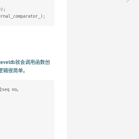
);

leveldb就会调用函数创
其逻辑很简单。
q no。  
