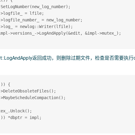
()) {

SetLogNumber(new_log_number);

>logfile_ = lfile;

>logfile_number_ = new_log_number;

>log_ = newlog::Writer(lfile);

impl->versions_->LogAndApply(&edit, &impl->mutex_);

onSet::LogAndApply返回成功，则删除过期文件，检查是否需要执行
。
)) {

>DeleteObsoleteFiles();

>MaybeScheduleCompaction();

ex_.Unlock();

)) *dbptr = impl;
