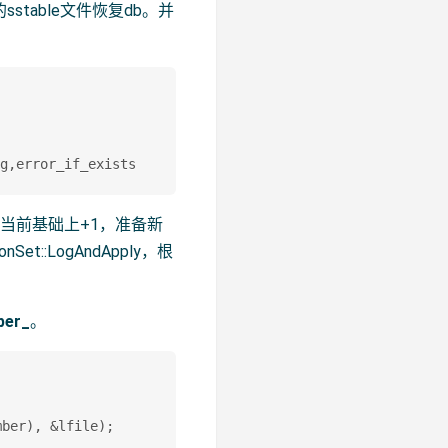
stable文件恢复db。并
上是在当前基础上+1，准备新
et::LogAndApply，根
ber_
。
ber), &lfile);
