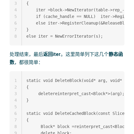
3
{  

4
    iter =block->NewIterator(table->rep_->opt
5
    if (cache_handle == NULL)  iter->Register
6
    else iter->RegisterCleanup(&ReleaseBlock,
7
} 

8
处理结束，最后
返回iter
。这里简单列下这几个
静态函
数
，都很简单：
1
static void DeleteBlock(void* arg, void* igno
2
{ 

3
     deletereinterpret_cast<Block*>(arg);

4
} 

5
6
static void DeleteCachedBlock(const Slice& ke
7
{  

8
      Block* block =reinterpret_cast<Block*>(
9
      delete block;  
