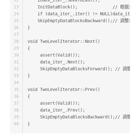
22
    index_iter_.SeekToLast();  

23
    InitDataBlock();              // 根据inde
24
    if (data_iter_.iter() != NULL)data_iter_.
25
    SkipEmptyDataBlocksBackward();// 调整it
26
}

27
28
void TwoLevelIterator::Next() 

29
{  

30
     assert(Valid());  

31
     data_iter_.Next();  

32
     SkipEmptyDataBlocksForward(); // 调整i
33
}  

34
35
void TwoLevelIterator::Prev()

36
{  

37
     assert(Valid());  

38
     data_iter_.Prev();  

39
     SkipEmptyDataBlocksBackward();// 调整i
40