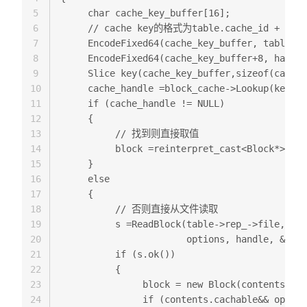
5
     char cache_key_buffer[16]; 

6
     // cache key的格式为table.cache_id + offse
7
     EncodeFixed64(cache_key_buffer, table->r
8
     EncodeFixed64(cache_key_buffer+8, handle
9
     Slice key(cache_key_buffer,sizeof(cache_
10
     cache_handle =block_cache->Lookup(key
11
     if (cache_handle != NULL)

12
     { 

13
          // 找到则直接取值  

14
          block =reinterpret_cast<Block*>(blo
15
     } 

16
     else 

17
     { 

18
          // 否则直接从文件读取  

19
          s =ReadBlock(table->rep_->file, 

20
                       options, handle, &cont
21
          if (s.ok()) 

22
          {  

23
               block = new Block(contents);  

24
               if (contents.cachable&& option