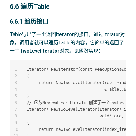
6.6 遍历Table
6.6.1 遍历接口
Table导出了一个返回
Iterator
的接口，通过Iterator对
象，调用者就可以
遍历
Table的内容，它简单的返回了
一个
TwoLevelIterator
对象。见函数实现：
1
Iterator* NewIterator(const ReadOptions&optio
2
{  

3
     return NewTwoLevelIterator(rep_->index_b
4
                                &Table::Block
5
}  

6
// 函数NewTwoLevelIterator创建了一个TwoLevelIt
7
Iterator* NewTwoLevelIterator(Iterator* index
8
                              void* arg, cons
9
{  

10
     return newTwoLevelIterator(index_iter, b
11