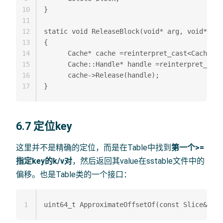
10
} 

11
12
static void ReleaseBlock(void* arg, void* h) 

13
{  

14
      Cache* cache =reinterpret_cast<Cache*>(
15
      Cache::Handle* handle =reinterpret_cast
16
      cache->Release(handle);  

17
6.7 定位key
这里并不是精确的定位，而是在Table中找到
第一个>=
指定key的k/v对
，然后返回其value在sstable文件中的
偏移。也是Table类的一个接口：
1