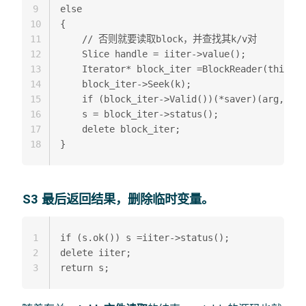
9
else

10
{

11
    // 否则就要读取block，并查找其k/v对  

12
    Slice handle = iiter->value();  

13
    Iterator* block_iter =BlockReader(this, o
14
    block_iter->Seek(k);  

15
    if (block_iter->Valid())(*saver)(arg, blo
16
    s = block_iter->status();  

17
    delete block_iter;  

18
S3 最后返回结果，删除临时变量。
1
if (s.ok()) s =iiter->status();  

2
delete iiter;  

3