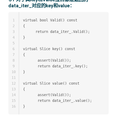
data_iter_对应的key和value：
1
virtual bool Valid() const 

2
{  

3
      return data_iter_.Valid();  

4
} 

5
6
virtual Slice key() const 

7
{   

8
       assert(Valid());  

9
       return data_iter_.key();  

10
}

11
12
virtual Slice value() const 

13
{  

14
       assert(Valid());  

15
       return data_iter_.value();  

16