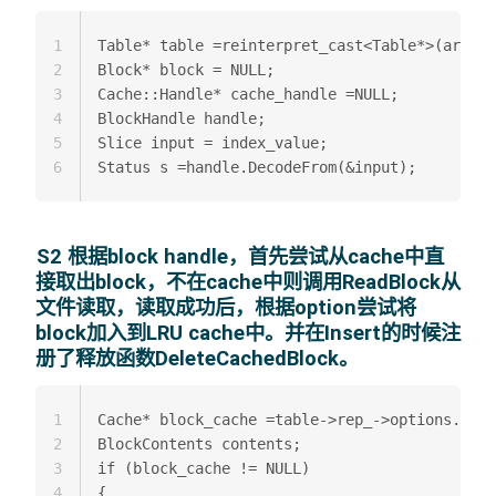
1
Table* table =reinterpret_cast<Table*>(arg); 
2
Block* block = NULL;  

3
Cache::Handle* cache_handle =NULL;  

4
BlockHandle handle;  

5
Slice input = index_value;  

6
S2 根据block handle，首先尝试从cache中直
接取出block，不在cache中则调用ReadBlock从
文件读取，读取成功后，根据option尝试将
block加入到LRU cache中。并在Insert的时候注
册了释放函数DeleteCachedBlock。
1
Cache* block_cache =table->rep_->options.bloc
2
BlockContents contents;  

3
if (block_cache != NULL)

4
{  
