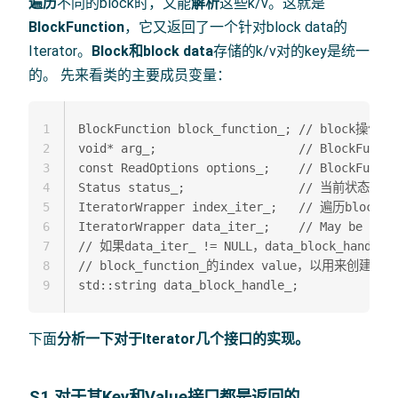
遍历
不同的block时，又能
解析
这些k/v。这就是
BlockFunction
，它又返回了一个针对block data的
Iterator。
Block和block data
存储的k/v对的key是统一
的。 先来看类的主要成员变量：
1
BlockFunction block_function_; // block操作函数
2
void* arg_;                    // BlockFun
3
const ReadOptions options_;    // BlockFunct
4
Status status_;                // 当前状态  

5
IteratorWrapper index_iter_;   // 遍历block
6
IteratorWrapper data_iter_;    // May be N
7
// 如果data_iter_ != NULL，data_block_handl
8
// block_function_的index value，以用来创建data_
9
下面
分析一下对于Iterator几个接口的实现。
S1 对于其Key和Value接口都是返回的