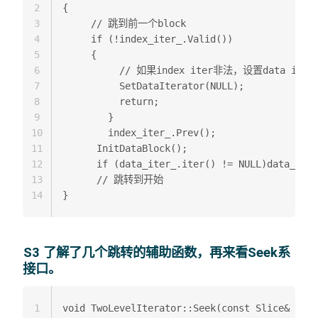
2
{ 

3
     // 跳到前一个block  

4
     if (!index_iter_.Valid()) 

5
     { 

6
          // 如果index iter非法，设置data iterat
7
          SetDataIterator(NULL);  

8
          return;  

9
        }  

10
        index_iter_.Prev();  

11
      InitDataBlock();  

12
      if (data_iter_.iter() != NULL)data_iter
13
      // 跳转到开始  

14
S3 了解了几个跳转的辅助函数，再来看Seek系
接口。
1
void TwoLevelIterator::Seek(const Slice& targ