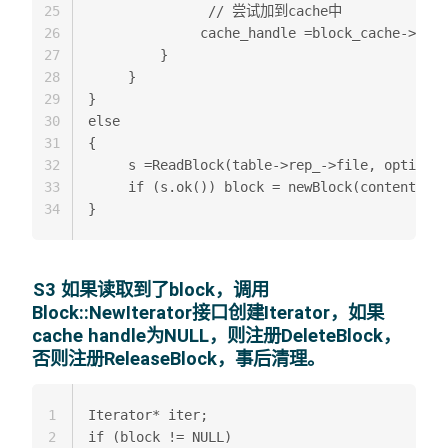
25
               // 尝试加到cache中  

26
              cache_handle =block_cache->Inse
27
         }  

28
     }  

29
} 

30
else

31
{  

32
     s =ReadBlock(table->rep_->file, options,
33
     if (s.ok()) block = newBlock(contents); 
34
S3 如果读取到了block，调用
Block::NewIterator接口创建Iterator，如果
cache handle为NULL，则注册DeleteBlock，
否则注册ReleaseBlock，事后清理。
1
Iterator* iter;  

2
if (block != NULL)
