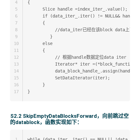
4
{  

5
      Slice handle =index_iter_.value();  

6
      if (data_iter_.iter() != NULL&& handle.
7
      {  

8
           //data_iter已经在该block data上了
9
         } 

10
      else 

11
      { 

12
           // 根据handle数据定位data iter  

13
           Iterator* iter =(*block_function_)
14
           data_block_handle_.assign(handle.d
15
           SetDataIterator(iter);  

16
      }  

17
S2.2 SkipEmptyDataBlocksForward，向前跳过空
的datablock，函数实现如下：
1
while (data_iter_.iter() == NULL|| !data_iter