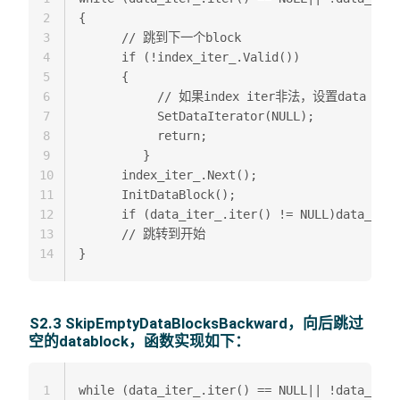
2
{   

3
      // 跳到下一个block  

4
      if (!index_iter_.Valid()) 

5
      { 

6
           // 如果index iter非法，设置data itera
7
           SetDataIterator(NULL);  

8
           return;  

9
         }  

10
      index_iter_.Next();  

11
      InitDataBlock();  

12
      if (data_iter_.iter() != NULL)data_iter
13
      // 跳转到开始  

14
S2.3 SkipEmptyDataBlocksBackward，向后跳过
空的datablock，函数实现如下：
1
while (data_iter_.iter() == NULL|| !data_iter