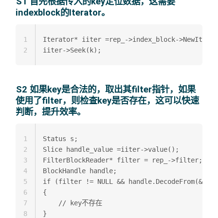
S1 首先根据传入的key定位数据，这需要
indexblock的Iterator。
1
Iterator* iiter =rep_->index_block->NewIterat
2
S2 如果key是合法的，取出其filter指针，如果
使用了filter，则检查key是否存在，这可以快速
判断，提升效率。
1
Status s;  

2
Slice handle_value =iiter->value();  

3
FilterBlockReader* filter = rep_->filter;  

4
BlockHandle handle;  

5
if (filter != NULL && handle.DecodeFrom(&hand
6
{ 

7
    // key不存在  

8
} 
