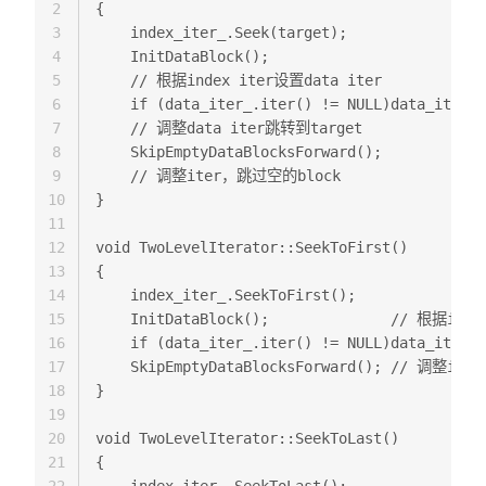
2
{  

3
    index_iter_.Seek(target);  

4
    InitDataBlock(); 

5
    // 根据index iter设置data iter  

6
    if (data_iter_.iter() != NULL)data_iter_.
7
    // 调整data iter跳转到target  

8
    SkipEmptyDataBlocksForward(); 

9
    // 调整iter，跳过空的block  

10
}  

11
12
void TwoLevelIterator::SeekToFirst() 

13
{  

14
    index_iter_.SeekToFirst();  

15
    InitDataBlock();              // 根据inde
16
    if (data_iter_.iter() != NULL)data_iter_.
17
    SkipEmptyDataBlocksForward(); // 调整it
18
} 

19
20
void TwoLevelIterator::SeekToLast() 

21
{  
