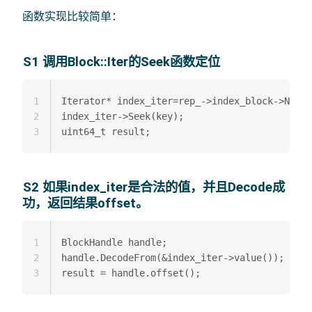
函数实现比较简单：
S1 调用Block::Iter的Seek函数定位
1
Iterator* index_iter=rep_->index_block->NewIt
2
index_iter->Seek(key);  

3
S2 如果index_iter是合法的值，并且Decode成
功，返回结果offset。
1
BlockHandle handle;  

2
handle.DecodeFrom(&index_iter->value());  

3