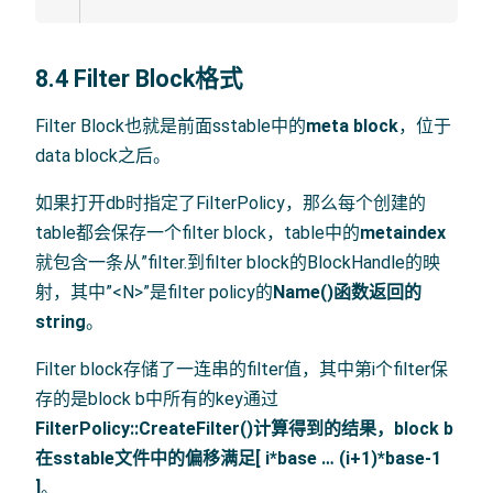
8.4 Filter Block格式
Filter Block也就是前面sstable中的
meta block
，位于
data block之后。
如果打开db时指定了FilterPolicy，那么每个创建的
table都会保存一个filter block，table中的
metaindex
就包含一条从”filter.到filter block的BlockHandle的映
射，其中”<N>”是filter policy的
Name()函数返回的
string
。
Filter block存储了一连串的filter值，其中第i个filter保
存的是block b中所有的key通过
FilterPolicy::CreateFilter()
计算得到的结果，block b
在sstable文件中的偏移
满足[ i*base … (i+1)*base-1
]
。