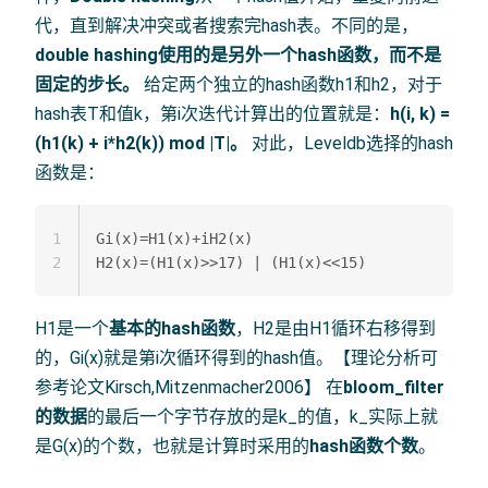
代，直到解决冲突或者搜索完hash表。不同的是，
double hashing使用的是另外一个hash函数，而不是
固定的步长。
给定两个独立的hash函数h1和h2，对于
hash表T和值k，第i次迭代计算出的位置就是：
h(i, k) =
(h1(k) + i*h2(k)) mod |T|。
对此，Leveldb选择的hash
函数是：
1
Gi(x)=H1(x)+iH2(x)

2
H1是一个
基本的hash函数
，H2是由H1循环右移得到
的，Gi(x)就是第i次循环得到的hash值。【理论分析可
参考论文Kirsch,Mitzenmacher2006】 在
bloom_filter
的数据
的最后一个字节存放的是k_的值，k_实际上就
是G(x)的个数，也就是计算时采用的
hash函数个数
。