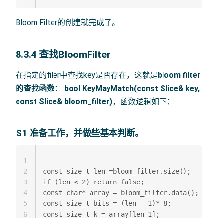
Bloom Filter的创建就完成了。
8.3.4 查找BloomFilter
在指定的filer中查找key是否存在，这就是
bloom filter
的查找函数：
bool KeyMayMatch(const Slice& key,
const Slice& bloom_filter)
，函数逻辑如下：
S1 准备工作，并做些基本判断。
1
2
const size_t len =bloom_filter.size();  

3
if (len < 2) return false;  

4
const char* array = bloom_filter.data();  

5
const size_t bits = (len - 1)* 8;  

6
const size_t k = array[len-1];
