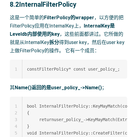
8.2InternalFilterPolicy
这是一个简单的
FilterPolicy的wrapper
，以方便的把
FilterPolicy应用在InternalKey上，
InternalKey是
Leveldb内部使用的key
，这些前面都讲过。它所做的
就是从InternalKey
拆分
得到user key，然后在user key
上做FilterPolicy的操作。 它有一个成员：
1
其
Name()
返回的是
user_policy_->Name()
；
1
bool InternalFilterPolicy::KeyMayMatch(const 
2
{

3
     returnuser_policy_->KeyMayMatch(ExtractU
4
}

5
void InternalFilterPolicy::CreateFilter(const