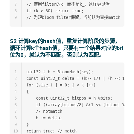
7
// 使用filter的k，而不是k_，这样更灵活  

8
if (k > 30) return true; 

9
S2 计算key的hash值，重复计算阶段的步骤，
循环计算k个hash值，只要有一个结果对应的bit
位为0，就认为不匹配，否则认为匹配。
1
uint32_t h = BloomHash(key);  

2
const uint32_t delta = (h>> 17) | (h << 15); 
3
for (size_t j = 0; j < k;j++)

4
{  

5
    const uint32_t bitpos = h %bits;  

6
    if ((array[bitpos/8] &(1 << (bitpos % 8))
7
    // notmatch  

8
    h += delta;  

9
}  

10