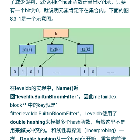
了减少误判，就使用k个hash函数计算出k个bit，只要
有一个bit为0，就说明元素肯定不在集合内。下面的图
8.3-1是一个示意图。
在
l
eveldb的实现
中，
Name()返
回"leveldb.BuiltinBloomFilter"
，因此
metaindex
block** 中的key就是”
filter.leveldb.BuiltinBloomFilter”。Leveldb使用了
double hashing
来模拟多个hash函数，当然这里不是
用来解决冲突的。 和线性再探测（linearprobing）一
样，
Double hashing
从一个hash值开始，重复向前迭