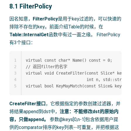
8.1 FilterPolicy
因名知意，
FilterPolicy
是用于key过滤的，可以快速的
排除不存在的key。前面介绍Table的时候，在
Table::InternalGet
函数中有过一面之缘。 FilterPolicy
有3个接口：
1
virtual const char* Name() const = 0; 

2
// 返回filter的名字

3
virtual void CreateFilter(const Slice* keys, 

4
                          int n, std::string*
5
CreateFilter接口
，它根据指定的参数创建过滤器，并
将结果append到dst中，
注意：不能修改dst的原始内
容，只做append。
参数@keys[0,n-1]包含依据用户提
供的comparator排序的key列表--可重复，并把根据这