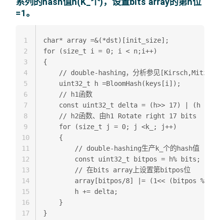
系列的hash值h(K_个)，设置bits array的第h位
=1。
1
char* array =&(*dst)[init_size];  

2
for (size_t i = 0; i < n;i++) 

3
{  

4
    // double-hashing，分析参见[Kirsch,Mitzenma
5
    uint32_t h =BloomHash(keys[i]); 

6
    // h1函数  

7
    const uint32_t delta = (h>> 17) | (h << 1
8
    // h2函数、由h1 Rotate right 17 bits  

9
    for (size_t j = 0; j <k_; j++) 

10
    { 

11
        // double-hashing生产k_个的hash值  

12
        const uint32_t bitpos = h% bits; 

13
        // 在bits array上设置第bitpos位  

14
        array[bitpos/8] |= (1<< (bitpos % 8))
15
        h += delta;  

16
    }  

17