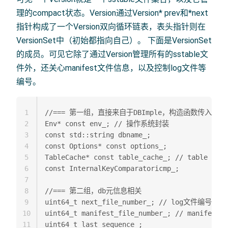
理的compact状态。Version通过Version* prev和*next
指针构成了一个Version双向循环链表，表头指针则在
VersionSet中（初始都指向自己）。 下面是VersionSet
的成员。可见它除了通过Version管理所有的sstable文
件外，还关心manifest文件信息，以及控制log文件等
编号。
1
//=== 第一组，直接来自于DBImple，构造函数传入  

2
Env* const env_; // 操作系统封装  

3
const std::string dbname_;  

4
const Options* const options_;  

5
TableCache* const table_cache_; // table cach
6
const InternalKeyComparatoricmp_;  

7
8
//=== 第二组，db元信息相关  

9
uint64_t next_file_number_; // log文件编号  

10
uint64_t manifest_file_number_; // manifest
11
uint64_t last_sequence_;  
