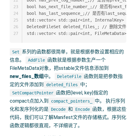
23
bool has_next_file_number_;// 是否有next_file_
24
bool has_last_sequence_;// 是否有last_sequence
25
std::vector< std::pair<int, InternalKey> >com
26
DeletedFileSet deleted_files_; // 删除文件集合 
27
系列的函数都很简单，就是根据参数设置相应的
Set
信息。
函数就是根据参数生产一个
AddFile
FileMetaData对象，把sstable文件信息添加到
new_files_数组
中。
函数则是把参数指
DeleteFile
定的文件添加到
中；
deleted_files
函数把{level, key}指定的
SetCompactPointer
compact点加入到
中。 执行序列
compact_pointers_
化和发序列化的是
和
函数，根据这些
Decode
Encode
代码，我们可以了解Manifest文件的存储格式。序列化
函数逻辑都很直观，不详细说了。