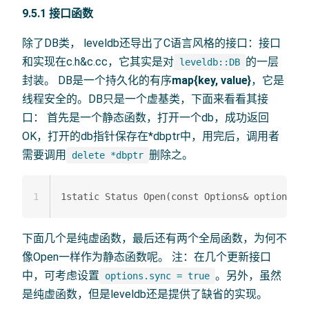
9.5.1 接口函数
除了DB类， leveldb还导出了C语言风格的接口：接口
和实现在c.h&c.cc，它其实是对
的一层
leveldb::DB
封装。 DB是一个持久化的有序
map{key, value}
，它是
线程安全的。DB只是一个虚基类，下面来看看其接
口： 首先是一个静态函数，打开一个db，成功返回
OK，打开的db指针保存在*dbptr中，用完后，调用者
需要调用
删除之。
delete *dbptr
1
下面几个是纯虚函数，最后还有两个全局函数，为何不
像Open一样作为静态函数呢。 注：在几个更新接口
中，可考虑设置
。另外，虽然
options.sync = true
是纯虚函数，但是leveldb还是提供了缺省的实现。