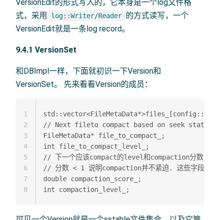
VersionEdit的形式写入的，它本身是一个log文件格
式，采用
的方式读写，一个
log::Writer/Reader
VersionEdit就是一条log record。
9.4.1 VersionSet
和DBImpl一样，下面就初识一下Version和
VersionSet。 先来看看Version的成员：
1
std::vector<FileMetaData*>files_[config::kN
2
// Next fileto compact based on seek stats
3
FileMetaData* file_to_compact_;  

4
int file_to_compact_level_;  

5
// 下一个应该compact的level和compaction分数.  

6
// 分数 < 1 说明compaction并不紧迫. 这些字段在Fin
7
double compaction_score_;  

8
可见一个Version就是一个sstable文件集合，以及它管