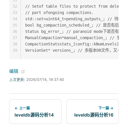
32
// Setof table files to protect from deletion
33
// part ofongoing compactions.  

34
std::set<uint64_t>pending_outputs_; // 
35
bool bg_compaction_scheduled_; // 是否有后台
36
Status bg_error_; // paranoid mode下是否有后台
37
ManualCompaction*manual_compaction_; // 手动c
38
CompactionStatsstats_[config::kNumLevels]; /
39
(opens new window)
编辑
上次更新:
2026/07/14, 19:37:40
← 上一篇
下一篇 →
leveldb源码分析14
leveldb源码分析16