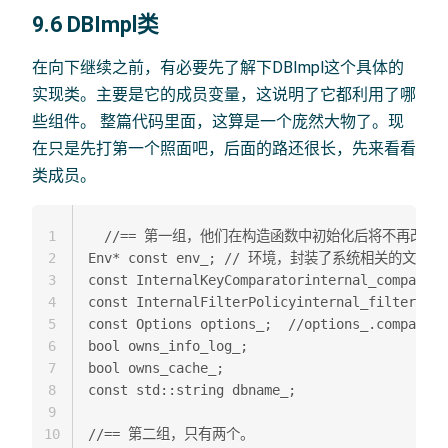
9.6 DBImpl类
在向下继续之前，有必要先了解下DBImpl这个具体的
实现类。主要是它的成员变量，这说明了它都利用了哪
些组件。 整篇代码里面，这算是一个庞然大物了。现
在只是先打第一个照面吧，后面的路还很长，先来看看
类成员。
1
  //== 第一组，他们在构造函数中初始化后将不再改变。其中，Inte
2
Env* const env_; // 环境，封装了系统相关的文件
3
const InternalKeyComparatorinternal_comparato
4
const InternalFilterPolicyinternal_filter_pol
5
const Options options_;  //options_.comparato
6
bool owns_info_log_;  

7
bool owns_cache_;  

8
const std::string dbname_;  

9
10
//== 第二组，只有两个。  
