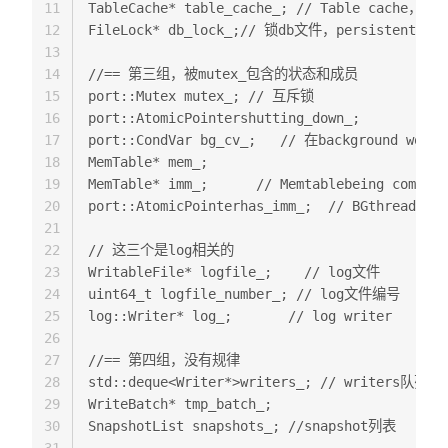
11
TableCache* table_cache_; // Table cache，线
12
FileLock* db_lock_;// 锁db文件，persistent s
13
14
//== 第三组，被mutex_包含的状态和成员  

15
port::Mutex mutex_; // 互斥锁  

16
port::AtomicPointershutting_down_;  

17
port::CondVar bg_cv_;   // 在background wor
18
MemTable* mem_;  

19
MemTable* imm_;      // Memtablebeing compact
20
port::AtomicPointerhas_imm_;  // BGthread
21
22
// 这三个是log相关的  

23
WritableFile* logfile_;    // log文件  

24
uint64_t logfile_number_; // log文件编号  

25
log::Writer* log_;       // log writer  

26
27
//== 第四组，没有规律  

28
std::deque<Writer*>writers_; // writers队列.  
29
WriteBatch* tmp_batch_;  

30
SnapshotList snapshots_; //snapshot列表  

31