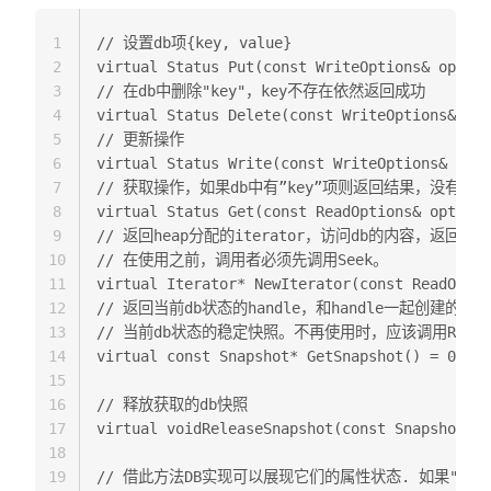
1
// 设置db项{key, value}  

2
virtual Status Put(const WriteOptions& option
3
// 在db中删除"key"，key不存在依然返回成功  

4
virtual Status Delete(const WriteOptions& opt
5
// 更新操作  

6
virtual Status Write(const WriteOptions& opti
7
// 获取操作，如果db中有”key”项则返回结果，没有就返回Stat
8
virtual Status Get(const ReadOptions& options
9
// 返回heap分配的iterator，访问db的内容，返回的ite
10
// 在使用之前，调用者必须先调用Seek。  

11
virtual Iterator* NewIterator(const ReadOptio
12
// 返回当前db状态的handle，和handle一起创建的Iter
13
// 当前db状态的稳定快照。不再使用时，应该调用ReleaseSna
14
virtual const Snapshot* GetSnapshot() = 0;  

15
16
// 释放获取的db快照  

17
virtual voidReleaseSnapshot(const Snapshot* s
18
19
// 借此方法DB实现可以展现它们的属性状态. 如果"prope