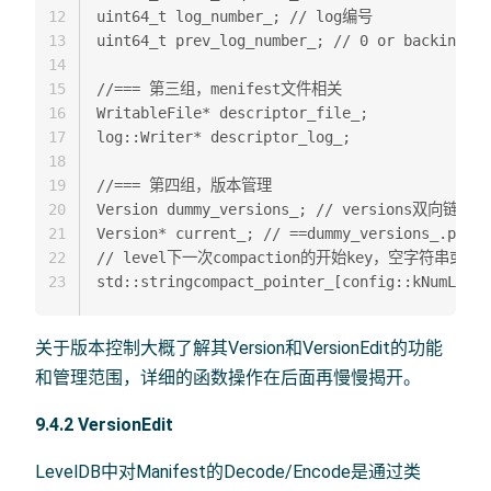
12
uint64_t log_number_; // log编号  

13
uint64_t prev_log_number_; // 0 or backingsto
14
15
//=== 第三组，menifest文件相关  

16
WritableFile* descriptor_file_;  

17
log::Writer* descriptor_log_;  

18
19
//=== 第四组，版本管理  

20
Version dummy_versions_; // versions双向链表hea
21
Version* current_; // ==dummy_versions_.prev_
22
// level下一次compaction的开始key，空字符串或者合法的
23
关于版本控制大概了解其Version和VersionEdit的功能
和管理范围，详细的函数操作在后面再慢慢揭开。
9.4.2 VersionEdit
LevelDB中对Manifest的Decode/Encode是通过类