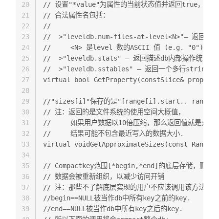
20
// 设置"*value"为属性的当前状态值并返回true，否则返回
21
// 合法属性名包括：  

22
//  

23
//  >"leveldb.num-files-at-level<N>"– 返回l
24
//     <N> 是level 数的ASCII 值 (e.g. "0").  

25
//  >"leveldb.stats" – 返回描述db内部操作统计的多
26
//  >"leveldb.sstables" – 返回一个多行string
27
virtual bool GetProperty(constSlice& property
28
29
//"sizes[i]"保存的是"[range[i].start.. rang
30
// 注：返回的是文件系统的使用空间大概值，  

31
//     如果用户数据以10倍压缩，那么返回值就是对应用户
32
//     结果可能不包含最近写入的数据大小.  

33
virtual voidGetApproximateSizes(const Range* 
34
35
// Compactkey范围[*begin,*end]的底层存储，
36
// 数据会被重新组织，以减少访问开销  

37
// 注：那些不了解底层实现的用户不应该调用该方法。  
38
//begin==NULL被当作db中所有key之前的key.  

39
//end==NULL被当作db中所有key之后的key.  
