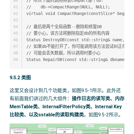
40
// 所以下面的调用将会compact整个db:  

41
//    db->CompactRange(NULL, NULL);  

42
virtual void CompactRange(constSlice* begin, 
43
44
// 最后是两个全局函数--删除和修复DB  

45
// 要小心，该方法将删除指定db的所有内容  

46
Status DestroyDB(const std::string& name, con
47
// 如果db不能打开了，你可能调用该方法尝试纠正尽可能多
48
// 可能会丢失数据，所以调用时要小心  

49
9.5.2 类图
这里又会设计到几个功能类，如图9.5-1所示。此外还
有前面我们讲过的几大组件：
操作日志的读写类、内存
MemTable类、InternalFilterPolicy类、Internal Key
比较类、以及sstable的读取构建类
。如图9.5-2所示。