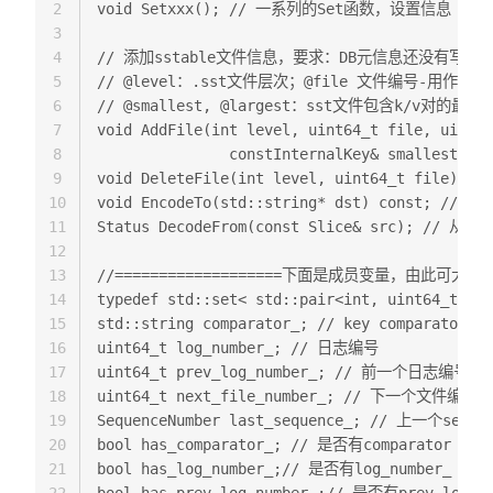
2
void Setxxx(); // 一系列的Set函数，设置信息  

3
4
// 添加sstable文件信息，要求：DB元信息还没有写入磁盘M
5
// @level：.sst文件层次；@file 文件编号-用作文件名
6
// @smallest, @largest：sst文件包含k/v对的最大最
7
void AddFile(int level, uint64_t file, uint64
8
               constInternalKey& smallest, co
9
void DeleteFile(int level, uint64_t file)
10
void EncodeTo(std::string* dst) const; // 
11
Status DecodeFrom(const Slice& src); // 从S
12
13
//===================下面是成员变量，由此可大概
14
typedef std::set< std::pair<int, uint64_t> > 
15
std::string comparator_; // key comparator名字
16
uint64_t log_number_; // 日志编号  

17
uint64_t prev_log_number_; // 前一个日志编号  

18
uint64_t next_file_number_; // 下一个文件编号  
19
SequenceNumber last_sequence_; // 上一个seq  

20
bool has_comparator_; // 是否有comparator  

21
bool has_log_number_;// 是否有log_number_  

22
bool has_prev_log_number_;// 是否有prev_log_nu