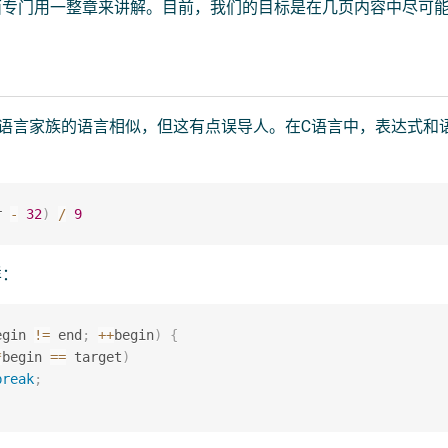
面专门用一整章来讲解。目前，我们的目标是在几页内容中尽可
与C语言家族的语言相似，但这有点误导人。在C语言中，表达式
：
r 
-
32
)
/
9
样：
egin 
!=
 end
;
++
begin
)
{
*
begin 
==
 target
)
break
;