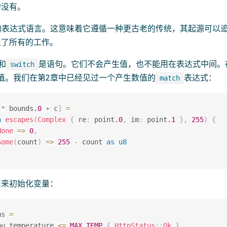
句没有。
谓的表达式语言。这意味着它遵循一种更古老的传统，其起源可以追溯
担了所有的工作。
和
是语句。它们不会产生值，也不能用在表达式中间。在
switch
值。我们在第2章中已经见过一个产生数值的
表达式：
match
 
*
 bounds
.0
+
 c
]
=
h
escapes
(
Complex
{
 re
:
 point
.0
,
 im
:
 point
.1
}
,
255
)
{
None
=>
0
,
Some
(
count
)
=>
255
-
 count 
as
u8
用来初始化变量：
us 
=
pu
.
temperature 
<=
MAX_TEMP
{
HttpStatus
::
Ok
}