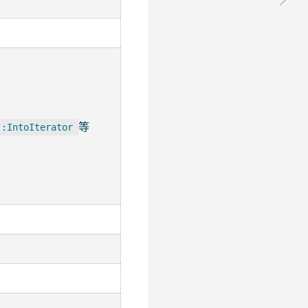
等
::IntoIterator