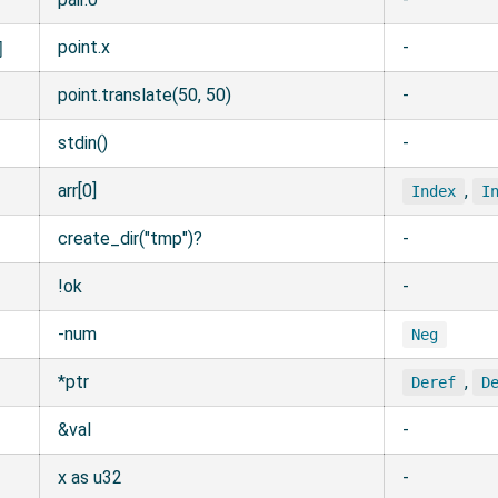
point.x
-
问
point.translate(50, 50)
-
stdin()
-
arr[0]
,
Index
I
create_dir("tmp")?
-
!ok
-
-num
Neg
*ptr
,
Deref
D
&val
-
x as u32
-