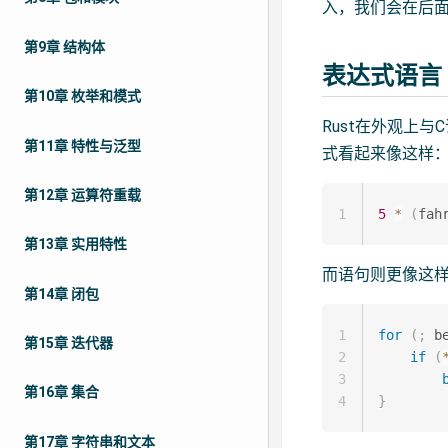
入，我们会在后
第9章 结构体
表达式语言
第10章 枚举和模式
Rust在外观上
第11章 特性与泛型
式看起来像这样
第12章 运算符重载
1
5
*
(
fah
第13章 实用特性
而语句则更像这
第14章 闭包
1
for
(
;
 b
第15章 迭代器
2
if
(
3
第16章 集合
4
}
第17章 字符串和文本