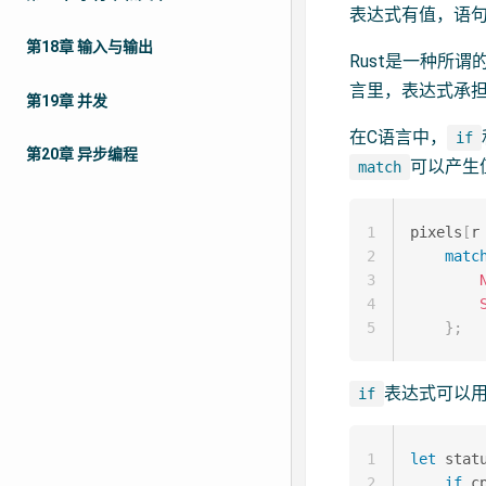
表达式有值，语
第18章 输入与输出
Rust是一种所
言里，表达式承
第19章 并发
在C语言中，
if
第20章 异步编程
可以产生
match
1
pixels
[
r
2
matc
3
4
5
}
;
表达式可以
if
1
let
 stat
2
if
 c