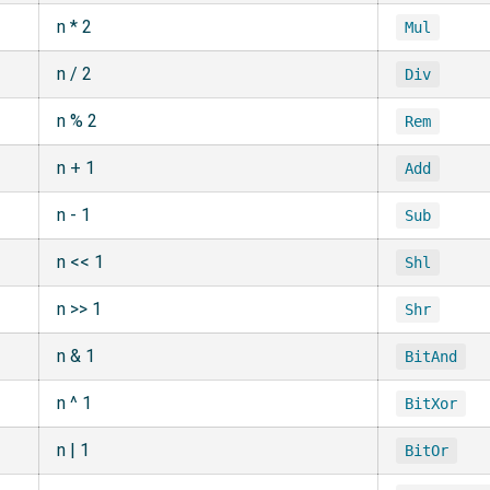
n * 2
Mul
n / 2
Div
n % 2
Rem
n + 1
Add
n - 1
Sub
n << 1
Shl
n >> 1
Shr
n & 1
BitAnd
n ^ 1
BitXor
n | 1
BitOr