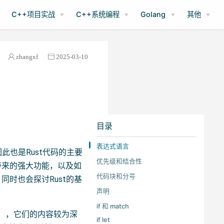
C++项目实战
C++系统编程
Golang
其他
zhangxf
2025-03-10
目录
表达式语言
此也是Rust代码的主要
优先级和结合性
带来的强大功能，以及如
代码块和分号
同时也会探讨Rust的基
声明
if 和 match
rs），它们的内容较为深
if let