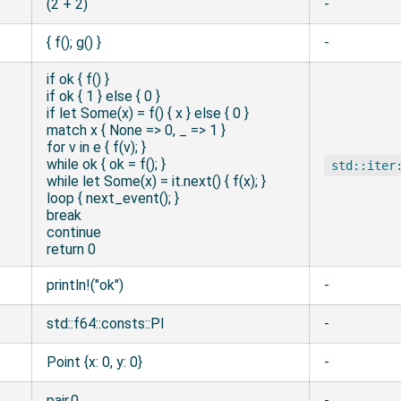
(2 + 2)
-
{ f(); g() }
-
if ok { f() }
if ok { 1 } else { 0 }
if let Some(x) = f() { x } else { 0 }
match x { None => 0, _ => 1 }
for v in e { f(v); }
while ok { ok = f(); }
std::iter
while let Some(x) = it.next() { f(x); }
loop { next_event(); }
break
continue
return 0
println!("ok")
-
std::f64::consts::PI
-
Point {x: 0, y: 0}
-
pair.0
-