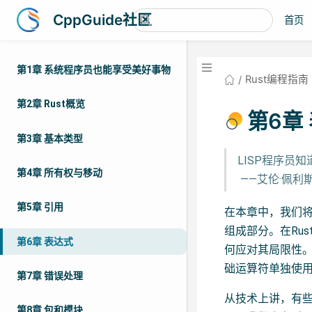
CppGuide社区
首页
第1章 系统程序员也能享受美好事物
Rust编程指南
第2章 Rust概览
第6章
第3章 基本类型
LISP程序员
第4章 所有权与移动
​ ——艾伦·佩利斯
第5章 引用
在本章中，我们将
组成部分。在Ru
第6章 表达式
何应对其局限性。
础运算符单独使
第7章 错误处理
从技术上讲，有些概
第8章 包和模块