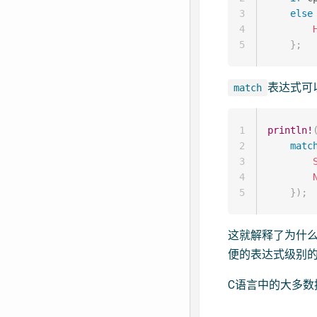
3
else
4
5
}
;
表达式可
match
1
println!
2
matc
3
4
5
}
)
;
这就解释了为什么
便的表达式级别
C语言中的大多数