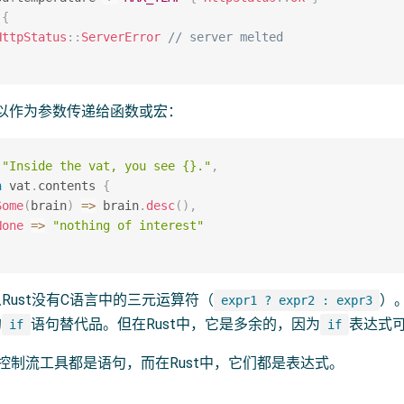
{
HttpStatus
::
ServerError
// server melted
以作为参数传递给函数或宏：
(
"Inside the vat, you see {}."
,
h
 vat
.
contents 
{
Some
(
brain
)
=>
 brain
.
desc
(
)
,
None
=>
"nothing of interest"
Rust没有C语言中的三元运算符（
）
expr1 ? expr2 : expr3
的
语句替代品。但在Rust中，它是多余的，因为
表达式
if
if
控制流工具都是语句，而在Rust中，它们都是表达式。