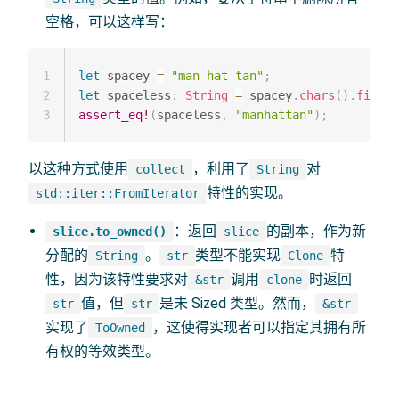
空格，可以这样写：
1
let
 spacey 
=
"man hat tan"
;
2
let
 spaceless
:
String
=
 spacey
.
chars
(
)
.
filter
3
assert_eq!
(
spaceless
,
"manhattan"
)
;
以这种方式使用
，利用了
对
collect
String
特性的实现。
std::iter::FromIterator
：返回
的副本，作为新
slice.to_owned()
slice
分配的
。
类型不能实现
特
String
str
Clone
性，因为该特性要求对
调用
时返回
&str
clone
值，但
是未 Sized 类型。然而，
str
str
&str
实现了
，这使得实现者可以指定其拥有所
ToOwned
有权的等效类型。