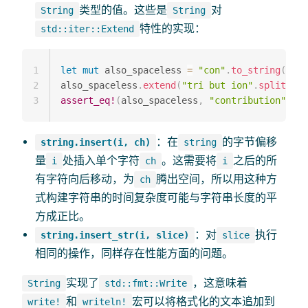
类型的值。这些是
对
String
String
特性的实现：
std::iter::Extend
1
let
mut
 also_spaceless 
=
"con"
.
to_string
(
)
;
2
also_spaceless
.
extend
(
"tri but ion"
.
split_whi
3
assert_eq!
(
also_spaceless
,
"contribution"
)
;
：在
的字节偏移
string.insert(i, ch)
string
量
处插入单个字符
。这需要将
之后的所
i
ch
i
有字符向后移动，为
腾出空间，所以用这种方
ch
式构建字符串的时间复杂度可能与字符串长度的平
方成正比。
：对
执行
string.insert_str(i, slice)
slice
相同的操作，同样存在性能方面的问题。
实现了
，这意味着
String
std::fmt::Write
和
宏可以将格式化的文本追加到
write!
writeln!