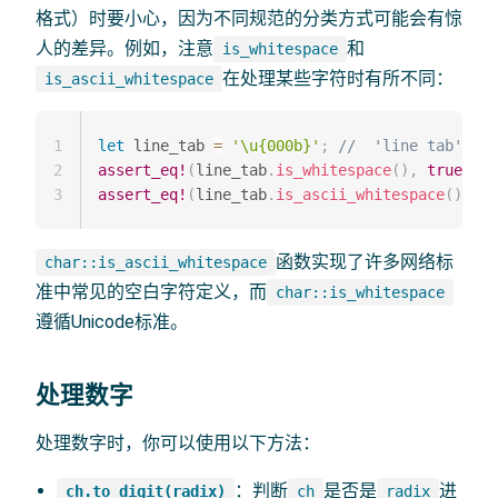
格式）时要小心，因为不同规范的分类方式可能会有惊
人的差异。例如，注意
和
is_whitespace
在处理某些字符时有所不同：
is_ascii_whitespace
1
let
 line_tab 
=
'\u{000b}'
;
//  'line tab'，也
2
assert_eq!
(
line_tab
.
is_whitespace
(
)
,
true
)
;
3
assert_eq!
(
line_tab
.
is_ascii_whitespace
(
)
,
fa
函数实现了许多网络标
char::is_ascii_whitespace
准中常见的空白字符定义，而
char::is_whitespace
遵循Unicode标准。
处理数字
处理数字时，你可以使用以下方法：
：判断
是否是
进
ch.to_digit(radix)
ch
radix