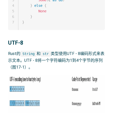
3
Some
(
c 
as
u8
)
4
}
else
{
5
None
6
}
7
}
UTF-8
Rust的
和
类型使用UTF - 8编码形式来表
String
str
示文本。UTF - 8将一个字符编码为1到4个字节的序列
（图17-1）。