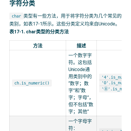
字符分类
类型有一些方法，用于将字符分类为几个常见的
char
类别，如表17-1所示。这些分类定义均来自Unicode。
表17-1. char类型的分类方法
方法
描述
示
一个数字字
符。这包括
Unicode通
用类别中的
'4'.is_numer
'O'.is_numer
ch.is_numeric()
“数字；数
'⑧'.is_numer
字”和“数
字；字母”，
但不包括“数
字；其他”
一个字母字
符：