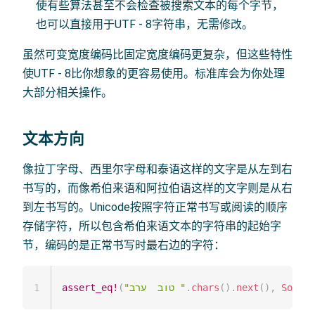
使有些算法甚至不会检查被搜索文本的每个字节，
也可以直接用于UTF - 8字符串，无需修改。
虽然可变宽度编码比固定宽度编码更复杂，但这些特性
使UTF - 8比你想象的更容易使用。标准库会为你处理
大部分相关操作。
文本方向
像拉丁字母、西里尔字母和泰语这样的文字是从左到右
书写的，而像希伯来语和阿拉伯语这样的文字则是从右
到左书写的。Unicode按照字符正常书写或阅读的顺序
存储字符，所以包含希伯来语文本的字符串的起始字
节，编码的是正常书写时最右边的字符：
1
assert_eq!
(
"טוב  ערב "
.
chars
(
)
.
next
(
)
,
Some
(