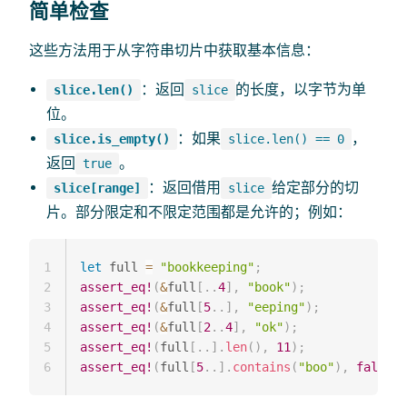
简单检查
这些方法用于从字符串切片中获取基本信息：
：返回
的长度，以字节为单
slice.len()
slice
位。
：如果
，
slice.is_empty()
slice.len() == 0
返回
。
true
：返回借用
给定部分的切
slice[range]
slice
片。部分限定和不限定范围都是允许的；例如：
1
let
 full 
=
"bookkeeping"
;
2
assert_eq!
(
&
full
[
..
4
]
,
"book"
)
;
3
assert_eq!
(
&
full
[
5
..
]
,
"eeping"
)
;
4
assert_eq!
(
&
full
[
2
..
4
]
,
"ok"
)
;
5
assert_eq!
(
full
[
..
]
.
len
(
)
,
11
)
;
6
assert_eq!
(
full
[
5
..
]
.
contains
(
"boo"
)
,
false
)
;