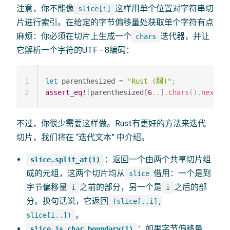
注意，你不能像
这样用单个位置对字符串切
slice[i]
片进行索引。在给定的字节偏移量处获取单个字符有点
麻烦：你必须在切片上生成一个
迭代器，并让
chars
它解析一个字符的UTF - 8编码：
1
let
 parenthesized 
=
"Rust (醞)"
;
2
assert_eq!
(
parenthesized
[
6
..
]
.
chars
(
)
.
next
(
)
,
不过，你很少需要这样做。Rust有更好的方法来迭代
切片，我们将在 “迭代文本” 中介绍。
：返回一个由两个共享切片组
slice.split_at(i)
成的元组，这两个切片均从
借用：一个是到
slice
字节偏移量
之前的部分，另一个是
之后的部
i
i
分。换句话说，它返回
(slice[..i],
。
slice[i..])
：如果字节偏移量
slice.is_char_boundary(i)