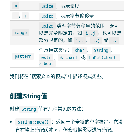
n
，表示长度
usize
,
i
j
，表示字节偏移量
usize
类型字节偏移量的范围，既可
usize
range
以是完全限定的，如
，也可以是
i..j
部分限定的，如
、
或
i..
..j
..
任意模式类型：
、
、
char
String
pattern
、
或
&str
&[char]
FnMut(char) -
> bool
我们将在 “搜索文本的模式” 中描述模式类型。
创建String值
创建
值有几种常见的方法：
String
：返回一个全新的空字符串。它没
String::new()
有在堆上分配缓冲区，但会根据需要进行分配。