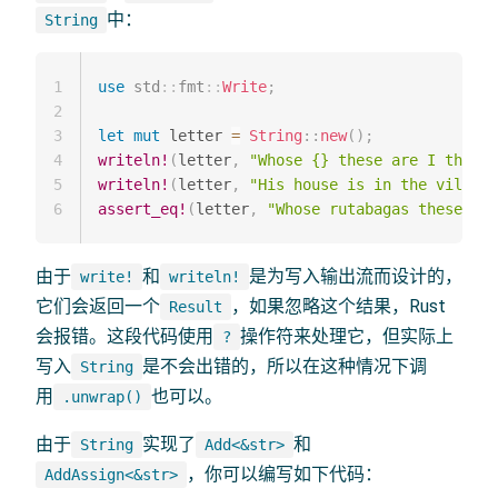
中：
String
1
use
std
::
fmt
::
Write
;
2
3
let
mut
 letter 
=
String
::
new
(
)
;
4
writeln!
(
letter
,
"Whose {} these are I think 
5
writeln!
(
letter
,
"His house is in the village
6
assert_eq!
(
letter
,
"Whose rutabagas these are
由于
和
是为写入输出流而设计的，
write!
writeln!
它们会返回一个
，如果忽略这个结果，Rust
Result
会报错。这段代码使用
操作符来处理它，但实际上
?
写入
是不会出错的，所以在这种情况下调
String
用
也可以。
.unwrap()
由于
实现了
和
String
Add<&str>
，你可以编写如下代码：
AddAssign<&str>