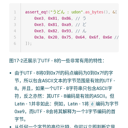
1
assert_eq!
(
"うどん : udon"
.
as_bytes
(
)
,
&
[
2
0xe3
,
0x81
,
0x86
,
// う
3
0xe3
,
0x81
,
0xa9
,
// ど
4
0xe3
,
0x82
,
0x93
,
// ん
5
0x3a
,
0x20
,
0x75
,
0x64
,
0x6f
,
0x6e
//  : 
6
]
)
;
图17-2还展示了UTF - 8的一些非常有用的特性：
由于UTF - 8将0到0x7f的码点编码为0到0x7f的字
节，所以包含ASCII文本的字节范围是有效的UTF -
8。并且，如果一个UTF - 8字符串只包含ASCII字
符，反之亦然：其UTF - 8编码是有效的ASCII。但
Latin - 1并非如此：例如，Latin - 1将
编码为字节
é
0xe9，而UTF - 8会将其解释为一个3字节编码的首
字节。
从任何一个字节的高位比特，你可以立即判断它是