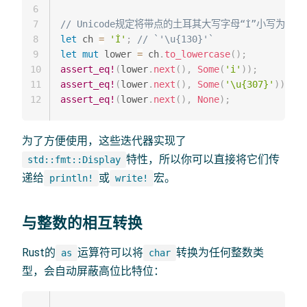
6
7
// Unicode规定将带点的土耳其大写字母“İ”小写为“i”，
8
let
 ch 
=
'İ'
;
// `'\u{130}'`
9
let
mut
 lower 
=
 ch
.
to_lowercase
(
)
;
10
assert_eq!
(
lower
.
next
(
)
,
Some
(
'i'
)
)
;
11
assert_eq!
(
lower
.
next
(
)
,
Some
(
'\u{307}'
)
)
;
12
assert_eq!
(
lower
.
next
(
)
,
None
)
;
为了方便使用，这些迭代器实现了
特性，所以你可以直接将它们传
std::fmt::Display
递给
或
宏。
println!
write!
与整数的相互转换
Rust的
运算符可以将
转换为任何整数类
as
char
型，会自动屏蔽高位比特位：