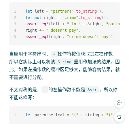
1
let
 left 
=
"partners"
.
to_string
(
)
;
2
let
mut
 right 
=
"crime"
.
to_string
(
)
;
3
assert_eq!
(
left 
+
" in "
+
&
right
,
"partners 
4
right 
+=
" doesn't pay"
;
5
assert_eq!
(
right
,
"crime doesn't pay"
)
;
当应用于字符串时，
操作符按值获取其左操作数，
+
所以它实际上可以将该
重用作加法的结果。因
String
此，如果左操作数的缓冲区足够大，能够容纳结果，就
不需要进行分配。
不太对称的是，
的左操作数不能是
，所以你
+
&str
不能这样写：
1
let
 parenthetical 
=
"("
+
 string 
+
")"
;