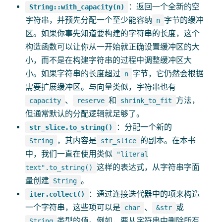
：返回一个全新的空
String::with_capacity(n)
字符串，并预先分配一个至少能容纳
字节的缓冲
n
区。如果你事先知道要构建的字符串的长度，这个
构造函数可以让你从一开始就正确设置缓冲区的大
小，而不是在构建字符串的过程中调整缓冲区大
小。如果字符串的长度超过
字节，它仍然会根据
n
需要扩展缓冲区。与向量类似，字符串也有
、
和
方法，
capacity
reserve
shrink_to_fit
但通常默认的分配逻辑就足够了。
：分配一个新的
str_slice.to_string()
，其内容是
的副本。在本书
String
str_slice
中，我们一直在使用类似
"literal
这样的表达式，从字符串字面
text".to_string()
量创建
。
String
：通过连接迭代器中的项来构造
iter.collect()
一个字符串，这些项可以是
、
或
char
&str
类型的值。例如，要从字符串中删除所有
String