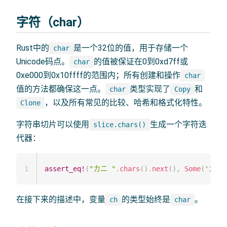
字符（char）
Rust中的
是一个32位的值，用于存储一个
char
Unicode码点。
的值被保证在0到0xd7ff或
char
0xe000到0x10ffff的范围内；所有创建和操作
char
值的方法都确保这一点。
类型实现了
和
char
Copy
，以及所有常见的比较、哈希和格式化特性。
Clone
字符串切片可以使用
生成一个字符迭
slice.chars()
代器：
1
assert_eq!
(
"カニ "
.
chars
(
)
.
next
(
)
,
Some
(
'カ'
)
在接下来的描述中，变量
的类型始终是
。
ch
char