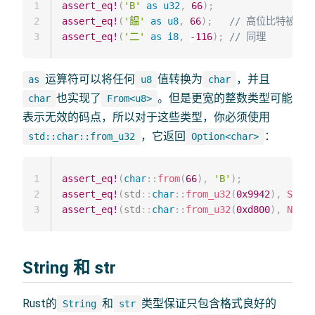
1
assert_eq!
(
'B'
as
u32
,
66
)
;
2
assert_eq!
(
'饂'
as
u8
,
66
)
;
// 高位比特被截断
3
assert_eq!
(
'二'
as
i8
,
-
116
)
;
// 同理
运算符可以将任何
值转换为
，并且
as
u8
char
也实现了
。但是更宽的整数类型可能
char
From<u8>
表示无效的码点，所以对于这些类型，你必须使用
，它返回
：
std::char::from_u32
Option<char>
1
assert_eq!
(
char
::
from
(
66
)
,
'B'
)
;
2
assert_eq!
(
std
::
char
::
from_u32
(
0x9942
)
,
Some
(
3
assert_eq!
(
std
::
char
::
from_u32
(
0xd800
)
,
None
)
String 和 str
Rust的
和
类型保证只包含格式良好的
String
str