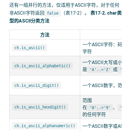
还有一组并行的方法，仅适用于ASCII字符，对于任何
非ASCII字符返回
（表17-2）。
表17-2. char类
false
型的ASCII分类方法
方法
描
一个ASCII字符：码点
ch.is_ascii()
字符
一个ASCII大写或小写
ch.is_ascii_alphabetic()
是
或
'A'..='Z'
'a'.
一个ASCII数字，范围
ch.is_ascii_digit()
范围
ch.is_ascii_hexdigit()
在
、
'0'..='9'
'A'.
的任何字符
ch.is_ascii_alphanumeric()
一个ASCII数字或ASC