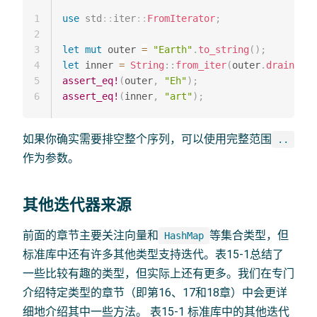
1
use
std
::
iter
::
FromIterator
;
2
3
let
mut
 outer 
=
"Earth"
.
to_string
(
)
;
4
let
 inner 
=
String
::
from_iter
(
outer
.
drain
(
1
..
5
assert_eq!
(
outer
,
"Eh"
)
;
6
assert_eq!
(
inner
,
"art"
)
;
如果你确实需要排空整个序列，可以使用完整范围
..
作为参数。
其他迭代器来源
前面的章节主要关注向量和
等集合类型，但
HashMap
标准库中还有许多其他类型支持迭代。表15-1总结了
一些比较有趣的类型，但实际上还有更多。我们在专门
介绍特定类型的章节（即第16、17和18章）中会更详
细地介绍其中一些方法。 表15-1 标准库中的其他迭代