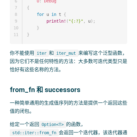
6
U
:
Debug
7
{
8
for
 u 
in
 t 
{
9
println!
(
"{:?}"
,
 u
)
;
10
}
11
}
你不能使用
和
来编写这个泛型函数，
iter
iter_mut
因为它们不是任何特性的方法：大多数可迭代类型只是
恰好有这些名称的方法。
from_fn 和 successors
一种简单通用的生成值序列的方法是提供一个返回这些
值的闭包。
给定一个返回
的函数，
Option<T>
会返回一个迭代器，该迭代器通
std::iter::from_fn