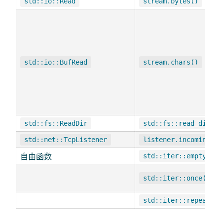
std::io::Read
stream.bytes()
std::io::BufRead
stream.chars()
std::fs::ReadDir
std::fs::read_dir(p
std::net::TcpListener
listener.incoming()
自由函数
std::iter::empty()
std::iter::once(5)
std::iter::repeat("