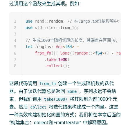
过调用这个函数来生成其项。例如：
1
use
rand
::
random
;
// 在Cargo.toml依赖项中：rand
2
use
std
::
iter
::
from_fn
;
3
4
// 生成1000个随机线段的长度，其端点在区间[0, 1]
5
let
 lengths
:
Vec
<
f64
>
=
6
from_fn
(
|
|
Some
(
(
random
::
<
f64
>
(
)
-
random
7
.
take
(
1000
)
8
.
collect
(
)
;
这段代码调用
创建一个生成随机数的迭代
from_fn
器。由于该迭代器总是返回
，序列永远不会结
Some
束，但我们调用
将其限制为前1000个元
take(1000)
素。然后
将迭代结果构建成一个向量。这是
collect
一种高效构建初始化向量的方式；我们将在本章后面的
“构建集合：collect和FromIterator” 中解释原因。