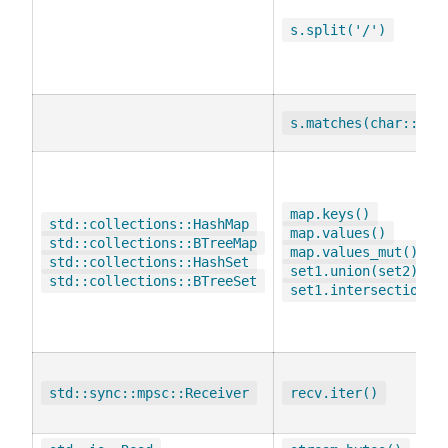
s.split('/')
s.matches(char::is_
map.keys()
std::collections::HashMap
map.values()
std::collections::BTreeMap
map.values_mut()
std::collections::HashSet
set1.union(set2)
std::collections::BTreeSet
set1.intersection(s
std::sync::mpsc::Receiver
recv.iter()