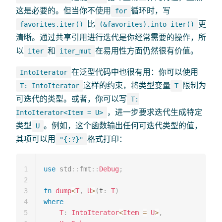
这是必要的。但当你不使用
循环时，写
for
比
更
favorites.iter()
(&favorites).into_iter()
清晰。通过共享引用进行迭代是你经常需要的操作，所
以
和
在易用性方面仍然很有价值。
iter
iter_mut
在泛型代码中也很有用：你可以使用
IntoIterator
这样的约束，将类型变量
限制为
T: IntoIterator
T
可迭代的类型。或者，你可以写
T:
，进一步要求迭代生成特定
IntoIterator<Item = U>
类型
。例如，这个函数输出任何可迭代类型的值，
U
其项可以用
格式打印：
"{:?}"
1
use
std
::
fmt
::
Debug
;
2
3
fn
dump
<
T
,
U
>
(
t
:
T
)
4
where
5
T
:
IntoIterator
<
Item
=
U
>
,