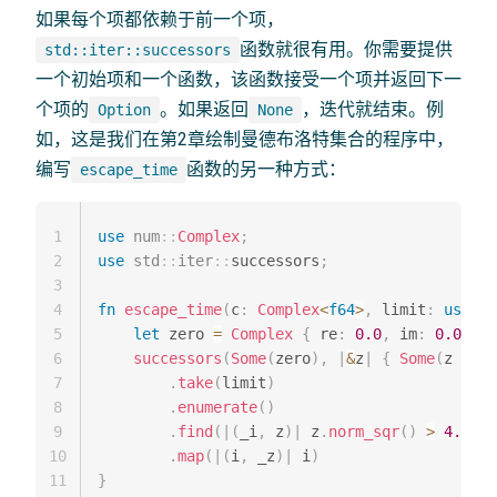
如果每个项都依赖于前一个项，
函数就很有用。你需要提供
std::iter::successors
一个初始项和一个函数，该函数接受一个项并返回下一
个项的
。如果返回
，迭代就结束。例
Option
None
如，这是我们在第2章绘制曼德布洛特集合的程序中，
编写
函数的另一种方式：
escape_time
1
use
num
::
Complex
;
2
use
std
::
iter
::
successors
;
3
4
fn
escape_time
(
c
:
Complex
<
f64
>
,
 limit
:
usize
)
5
let
 zero 
=
Complex
{
 re
:
0.0
,
 im
:
0.0
}
;
6
successors
(
Some
(
zero
)
,
|
&
z
|
{
Some
(
z 
*
 z 
7
.
take
(
limit
)
8
.
enumerate
(
)
9
.
find
(
|
(
_i
,
 z
)
|
 z
.
norm_sqr
(
)
>
4.0
)
10
.
map
(
|
(
i
,
 _z
)
|
 i
)
11
}