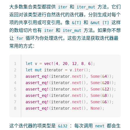
大多数集合类型都提供
和
方法，它们
iter
iter_mut
返回对该类型进行自然迭代的迭代器，分别生成对每个
项的共享引用或可变引用。像
和
这样
&[T]
&mut [T]
的数组切片也有
和
方法。如果你不想
iter
iter_mut
让
循环为你处理迭代，这些方法是获取迭代器最
for
常用的方式：
1
let
 v 
=
vec!
[
4
,
20
,
12
,
8
,
6
]
;
2
let
mut
 iterator 
=
 v
.
iter
(
)
;
3
assert_eq!
(
iterator
.
next
(
)
,
Some
(
&
4
)
)
;
4
assert_eq!
(
iterator
.
next
(
)
,
Some
(
&
20
)
)
;
5
assert_eq!
(
iterator
.
next
(
)
,
Some
(
&
12
)
)
;
6
assert_eq!
(
iterator
.
next
(
)
,
Some
(
&
8
)
)
;
7
assert_eq!
(
iterator
.
next
(
)
,
Some
(
&
6
)
)
;
8
assert_eq!
(
iterator
.
next
(
)
,
None
)
;
这个迭代器的项类型是
：每次调用
都会生
&i32
next