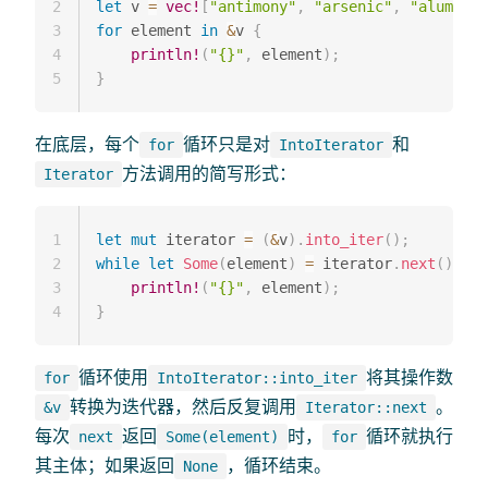
2
let
 v 
=
vec!
[
"antimony"
,
"arsenic"
,
"aluminum
3
for
 element 
in
&
v 
{
4
println!
(
"{}"
,
 element
)
;
5
}
在底层，每个
循环只是对
和
for
IntoIterator
方法调用的简写形式：
Iterator
1
let
mut
 iterator 
=
(
&
v
)
.
into_iter
(
)
;
2
while
let
Some
(
element
)
=
 iterator
.
next
(
)
{
3
println!
(
"{}"
,
 element
)
;
4
}
循环使用
将其操作数
for
IntoIterator::into_iter
转换为迭代器，然后反复调用
。
&v
Iterator::next
每次
返回
时，
循环就执行
next
Some(element)
for
其主体；如果返回
，循环结束。
None