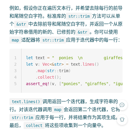
例如，假设你正在遍历文本行，并希望去除每行的前导
和尾随空白字符。标准库的
方法可以从单
str::trim
个
中去除前导和尾随空白字符，并返回一个从原
&str
始字符串借用的新的、已修剪的
。你可以使用
&str
适配器将
应用于迭代器中的每一行：
map
str::trim
1
let
 text 
=
"  ponies  \n         giraffes\nig
2
let
 v
:
Vec
<
&
str
>
=
 text
.
lines
(
)
3
.
map
(
str
::
trim
)
4
.
collect
(
)
;
5
assert_eq!
(
v
,
[
"ponies"
,
"giraffes"
,
"iguanas
调用返回一个迭代器，生成字符串的
text.lines()
行。对该迭代器调用
会返回第二个迭代器，它将
map
应用于每一行，并将结果作为其项生成。
str::trim
最后，
将这些项收集到一个向量中。
collect