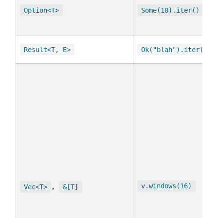
Option<T>
Some(10).iter()
Result<T, E>
Ok("blah").iter()
，
v.windows(16)
Vec<T>
&[T]