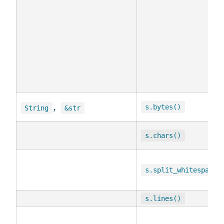
，
s.bytes()
String
&str
s.chars()
s.split_whitespace(
s.lines()