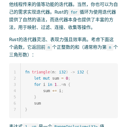
他线程传来的值等功能的迭代器。当然，你也可以为自
己的需求实现迭代器。Rust的
循环为使用迭代器
for
提供了自然的语法，而迭代器本身也提供了丰富的方
法，用于映射、过滤、连接、收集等操作。
Rust的迭代器灵活、表现力强且效率高。考虑下面这
个函数，它返回前
个正整数的和（通常称为第
个
n
n
三角形数）：
1
fn
triangle
(
n
:
i32
)
->
i32
{
2
let
mut
 sum 
=
0
;
3
for
 i 
in
1
..=
n 
{
4
        sum 
+=
 i
;
5
}
6
7
}
表达式
是一个
值。
1..=n
RangeInclusive<i32>