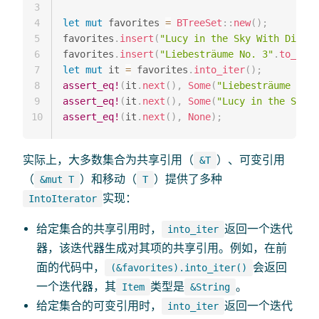
3
4
let
mut
 favorites 
=
BTreeSet
::
new
(
)
;
5
favorites
.
insert
(
"Lucy in the Sky With Diamon
6
favorites
.
insert
(
"Liebesträume No. 3"
.
to_stri
7
let
mut
 it 
=
 favorites
.
into_iter
(
)
;
8
assert_eq!
(
it
.
next
(
)
,
Some
(
"Liebesträume No. 
9
assert_eq!
(
it
.
next
(
)
,
Some
(
"Lucy in the Sky W
10
assert_eq!
(
it
.
next
(
)
,
None
)
;
实际上，大多数集合为共享引用（
）、可变引用
&T
（
）和移动（
）提供了多种
&mut T
T
实现：
IntoIterator
给定集合的共享引用时，
返回一个迭代
into_iter
器，该迭代器生成对其项的共享引用。例如，在前
面的代码中，
会返回
(&favorites).into_iter()
一个迭代器，其
类型是
。
Item
&String
给定集合的可变引用时，
返回一个迭代
into_iter