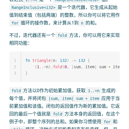
是一个迭代器，它生成从起始
RangeInclusive<i32>
值到结束值（包括两端）的整数，所以你可以将它用作
循环的操作数，来计算从1到
的和。
for
n
不过，迭代器还有一个
方法，你可以用它来实现
fold
相同功能：
1
fn
triangle
(
n
:
i32
)
->
i32
{
2
(
1
..=
n
)
.
fold
(
0
,
|
sum
,
 item
|
 sum 
+
 item
)
3
}
方法以0作为初始累加值，获取
生成的
fold
1..=n
每个值，并将闭包
应用于当
|sum, item| sum + item
前累加值和该值。闭包的返回值作为新的累加值。它返
回的最后一个值就是
方法本身的返回值，在这个
fold
例子中，即整个序列的总和。如果你习惯使用
和
for