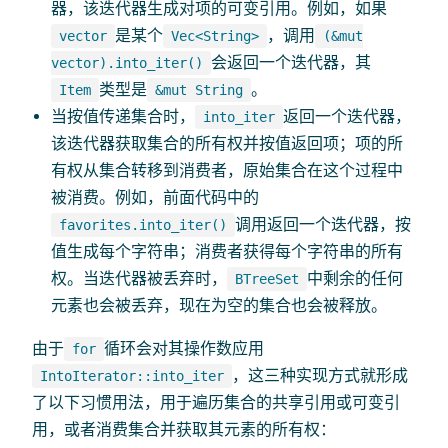
器，该迭代器生成对项的可变引用。例如，如果
是某个
，调用
vector
Vec<String>
(&mut
会返回一个迭代器，其
vector).into_iter()
类型是
。
Item
&mut String
当按值传递集合时，
返回一个迭代器，
into_iter
该迭代器获取集合的所有权并按值返回项；项的所
有权从集合转移到消费者，原始集合在这个过程中
被消费。例如，前面代码中的
调用返回一个迭代器，按
favorites.into_iter()
值生成每个字符串；消费者获得每个字符串的所有
权。当迭代器被丢弃时，
中剩余的任何
BTreeSet
元素也会被丢弃，现在为空的集合也会被释放。
由于
循环会对其操作数应用
for
，这三种实现方式就形成
IntoIterator::into_iter
了以下习惯用法，用于遍历集合的共享引用或可变引
用，或者消费集合并获取其元素的所有权：