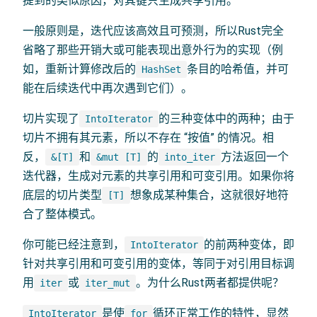
提到的类似原因，对其键只生成共享引用。
一般原则是，迭代应该高效且可预测，所以Rust完全
省略了那些开销大或可能表现出意外行为的实现（例
如，重新计算修改后的
条目的哈希值，并可
HashSet
能在后续迭代中再次遇到它们）。
切片实现了
的三种变体中的两种；由于
IntoIterator
切片不拥有其元素，所以不存在 “按值” 的情况。相
反，
和
的
方法返回一个
&[T]
&mut [T]
into_iter
迭代器，生成对元素的共享引用和可变引用。如果你将
底层的切片类型
想象成某种集合，这就很好地符
[T]
合了整体模式。
你可能已经注意到，
的前两种变体，即
IntoIterator
针对共享引用和可变引用的变体，等同于对引用目标调
用
或
。为什么Rust两者都提供呢？
iter
iter_mut
是使
循环正常工作的特性，显然
IntoIterator
for