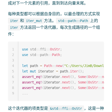
成对下一个元素的引用，直到到达向量末尾。
每种类型都可以根据自身目的，以最合理的方式实现
和
方法。
上的
iter
iter_mut
std::path::Path
方法返回一个迭代器，每次生成路径的一个组
iter
件：
1
use
std
::
ffi
::
OsStr
;
2
use
std
::
path
::
Path
;
3
4
let
 path 
=
Path
::
new
(
"C:/Users/JimB/Downloads
5
let
mut
 iterator 
=
 path
.
iter
(
)
;
6
assert_eq!
(
iterator
.
next
(
)
,
Some
(
OsStr
::
new
(
"
7
assert_eq!
(
iterator
.
next
(
)
,
Some
(
OsStr
::
new
(
"
8
assert_eq!
(
iterator
.
next
(
)
,
Some
(
OsStr
::
new
(
"
9
...
这个迭代器的项类型是
，这是一种
&std::ffi::OsStr