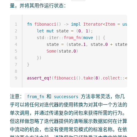
量，并将其用作运行状态：
1
fn
fibonacci
(
)
->
impl
Iterator
<
Item
=
usize
>
2
let
mut
 state 
=
(
0
,
1
)
;
3
std
::
iter
::
from_fn
(
move
|
|
{
4
        state 
=
(
state
.1
,
 state
.0
+
 state
.1
)
;
5
Some
(
state
.0
)
6
}
)
7
}
8
9
assert_eq!
(
fibonacci
(
)
.
take
(
8
)
.
collect
::
<
Vec
<
注意：
和
方法非常灵活，你几
from_fn
successors
乎可以将任何对迭代器的使用转换为对其中一个方法的
单次调用，并通过传递复杂的闭包来获得所需的行为。
但这样做忽略了迭代器提供的清晰展示数据如何在计算
中流动的机会，也没有使用常见模式的标准名称。在依