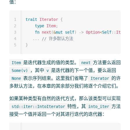
值：
1
trait
Iterator
{
2
type
Item
;
3
fn
next
(
&
mut
self
)
->
Option
<
Self
::
Item
>
;
4
...
// 许多默认方法
5
}
是迭代器生成的值的类型。
方法要么返回
Item
next
，其中
是迭代器的下一个值，要么返回
Some(v)
v
表示序列结束。这里我们省略了
的许
None
Iterator
多默认方法，在本章的其余部分我们将逐个介绍它们。
如果某种类型有自然的迭代方式，那么该类型可以实现
特性，其
方法
std::iter::IntoIterator
into_iter
接受一个值并返回一个对其进行迭代的迭代器：