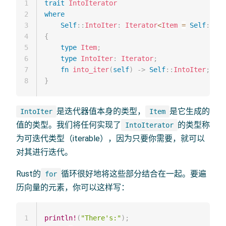
1
trait
IntoIterator
2
where
3
Self
::
IntoIter
:
Iterator
<
Item
=
Self
::
Ite
4
{
5
type
Item
;
6
type
IntoIter
:
Iterator
;
7
fn
into_iter
(
self
)
->
Self
::
IntoIter
;
8
}
是迭代器值本身的类型，
是它生成的
IntoIter
Item
值的类型。我们将任何实现了
的类型称
IntoIterator
为可迭代类型（iterable），因为只要你需要，就可以
对其进行迭代。
Rust的
循环很好地将这些部分结合在一起。要遍
for
历向量的元素，你可以这样写：
1
println!
(
"There's:"
)
;