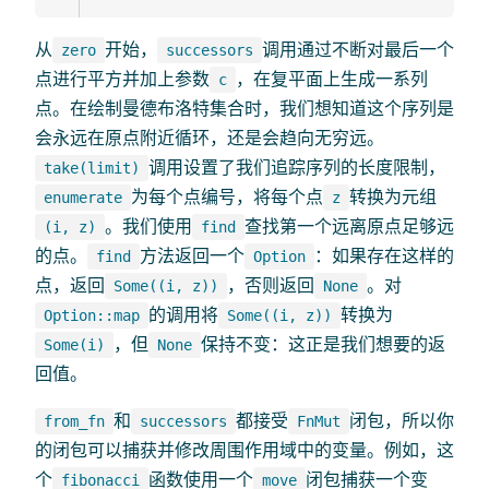
从
开始，
调用通过不断对最后一个
zero
successors
点进行平方并加上参数
，在复平面上生成一系列
c
点。在绘制曼德布洛特集合时，我们想知道这个序列是
会永远在原点附近循环，还是会趋向无穷远。
调用设置了我们追踪序列的长度限制，
take(limit)
为每个点编号，将每个点
转换为元组
enumerate
z
。我们使用
查找第一个远离原点足够远
(i, z)
find
的点。
方法返回一个
：如果存在这样的
find
Option
点，返回
，否则返回
。对
Some((i, z))
None
的调用将
转换为
Option::map
Some((i, z))
，但
保持不变：这正是我们想要的返
Some(i)
None
回值。
和
都接受
闭包，所以你
from_fn
successors
FnMut
的闭包可以捕获并修改周围作用域中的变量。例如，这
个
函数使用一个
闭包捕获一个变
fibonacci
move