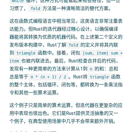
循环，这种方式可能看起来有些奇怪，但一旦
while
习惯了，
方法是一种清晰简洁的替代方案。
fold
这在函数式编程语言中相当常见，这类语言非常注重表
达能力。但Rust的迭代器经过精心设计，以确保编译
器能将其转换为优质的机器代码。在上述第二个定义的
发布版本构建中，Rust了解
的定义并将其内联
fold
到
函数中。接着，闭包
triangle
|sum, item| sum +
也被内联进去。最后，Rust检查合并后的代码，
item
发现有一种更简单的方法来计算从1到
的和：总和
n
总是等于
。Rust将
函数
n * (n + 1) / 2
triangle
的整个主体，包括循环、闭包等，都转换为一条乘法指
令和其他一些算术运算。
这个例子只是简单的算术运算，但迭代器在更复杂的应
用中表现也很出色。它们是Rust提供灵活抽象的又一
个例子，在典型使用场景中几乎不会带来额外开销。