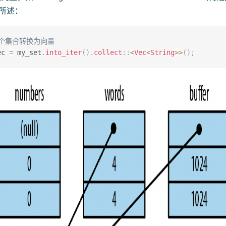
）中所述：
一个集合转换为向量
ec 
=
 my_set
.
into_iter
(
)
.
collect
::
<
Vec
<
String
>>
(
)
;