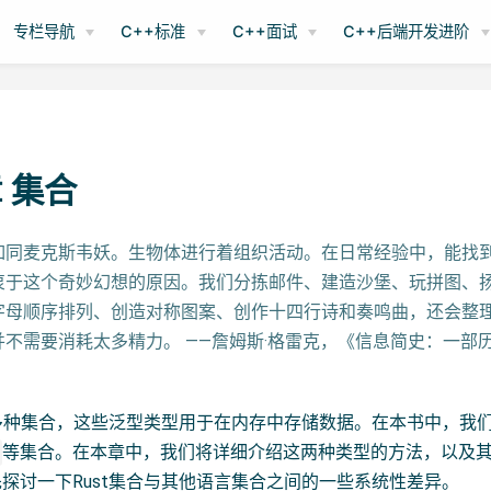
专栏导航
C++标准
C++面试
C++后端开发进阶
 集合
如同麦克斯韦妖。生物体进行着组织活动。在日常经验中，能找
衷于这个奇妙幻想的原因。我们分拣邮件、建造沙堡、玩拼图、
字母顺序排列、创造对称图案、创作十四行诗和奏鸣曲，还会整
不需要消耗太多精力。 ——詹姆斯·格雷克，《信息简史：一部
含多种集合，这些泛型类型用于在内存中存储数据。在本书中，我
等集合。在本章中，我们将详细介绍这两种类型的方法，以及
探讨一下Rust集合与其他语言集合之间的一些系统性差异。