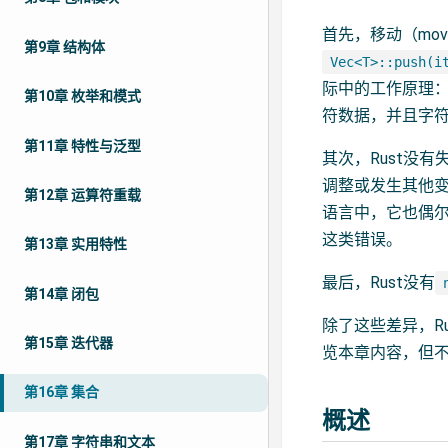
首先，移动（mov
第9章 结构体
Vec<T>::push(i
际中的工作原理：
第10章 枚举和模式
符数据，并且字
第11章 特性与泛型
其次，Rust没有失
调整或发生其他变
第12章 运算符重载
语言中，它也偶
这类错误。
第13章 实用特性
最后，Rust没有
第14章 闭包
除了这些差异，R
第15章 迭代器
览本章内容，但不要
第16章 集合
概述
第17章 字符串和文本