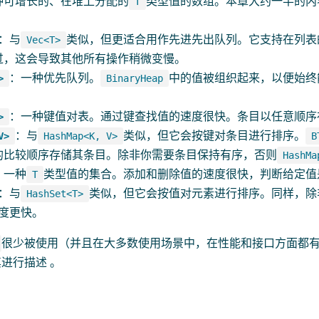
种可增长的、在堆上分配的
类型值的数组。本章大约一半的内
T
：与
类似，但更适合用作先进先出队列。它支持在列表
Vec<T>
过，这会导致其他所有操作稍微变慢。
：一种优先队列。
中的值被组织起来，以便始终
>
BinaryHeap
：一种键值对表。通过键查找值的速度很快。条目以任意顺序
>
：与
类似，但它会按键对条目进行排序。
V>
HashMap<K, V>
B
的比较顺序存储其条目。除非你需要条目保持有序，否则
HashMa
：一种
类型值的集合。添加和删除值的速度很快，判断给定值
T
：与
类似，但它会按值对元素进行排序。同样，除
HashSet<T>
度更快。
很少被使用（并且在大多数使用场景中，在性能和接口方面都
进行描述 。