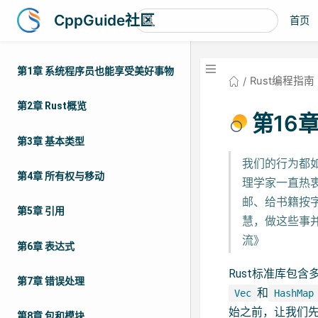
CppGuide社区
首页
第1章 系统程序员也能享受美好事物
Rust编程指南
第2章 Rust概览
第16章
第3章 基本类型
我们的行为都
第4章 所有权与移动
理学家一直热
邮、给书籍按
第5章 引用
慧，做这些事并
流》
第6章 表达式
Rust标准库包
第7章 错误处理
和
Vec
HashMap
始之前，让我们先
第8章 包和模块