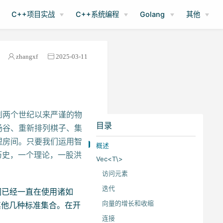
C++项目实战
C++系统编程
Golang
其他
zhangxf
2025-03-11
到两个世纪以来严谨的物
目录
扬谷、重新排列棋子、集
理房间。只要我们运用智
概述
历史，一个理论，一股洪
Vec<T\>
访问元素
迭代
们已经一直在使用诸如
向量的增长和收缩
其他几种标准集合。在开
连接