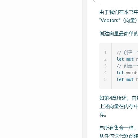
由于我们在本书
“Vectors”
创建向量最简单
1
// 创建
2
let
mut
 
3
// 创建
4
let
 word
5
let
mut
 
如第4章所述，向
上述向量在内存
存。
与所有集合一样
从任何迭代器创建向量，如“