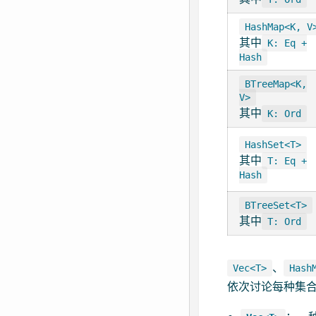
HashMap<K, V
其中
K: Eq +
Hash
BTreeMap<K,
V>
其中
K: Ord
HashSet<T>
其中
T: Eq +
Hash
BTreeSet<T>
其中
T: Ord
、
Vec<T>
Hash
依次讨论每种集