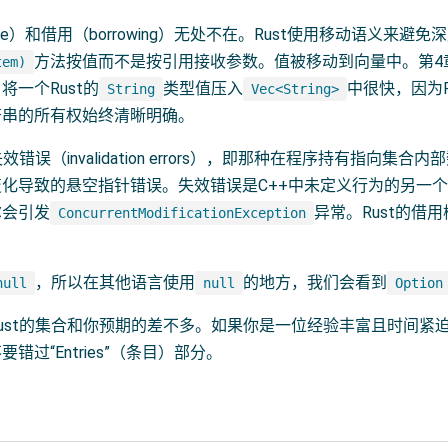
e）和借用（borrowing）无处不在。Rust使用移动语义来避
方法按值而不是按引用接收参数。值被移动到向量中。第4
tem)
将一个Rust的
类型值压入
中很快，因为R
String
Vec<String>
符串的所有权始终清晰明确。
效错误（invalidation errors），即那种在程序持有指向集
化导致的悬空指针错误。失效错误是C++中未定义行为的另一
尔会引发
异常。Rust的借
ConcurrentModificationException
，所以在其他语言使用
的地方，我们会看到
null
null
Option
ust的集合和你预期的差不多。如果你是一位经验丰富且时间紧
错过“Entries”（条目）部分。