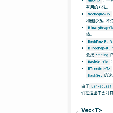
：一
Vec<T>
有用的方法。
VecDeque<T>
和删除值。不
BinaryHeap<T
值。
HashMap<K, V
BTreeMap<K, 
会按
String
HashSet<T>
BTreeSet<T>
的速
HashSet
由于
LinkedList
们在这里不会对其
Vec<T>