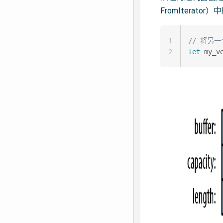
FromIterator
1
// 将另
2
let
 my_v