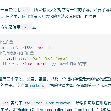
中一直在使用
，所以假设大家对它有一定的了解。若要了解
Vec
（向量）。在这里，我们将深入介绍它的方法及其内部工作原理。
的方法是使用
宏：
vec!
一个空向量
numbers
:
Vec
<
i32
>
=
vec!
[
]
;
一个具有给定内容的向量
s 
=
vec!
[
"step"
,
"on"
,
"no"
,
"pets"
]
;
buffer 
=
vec!
[
0u8
;
1024
]
;
// 1024个归零的字节
量有三个字段：长度、容量，以及一个指向存储元素的堆分配空间
中的样子。空向量
最初的容量为0。在添加第一个元素
numbers
，
实现了
，所以你可以使用迭
Vec
std::iter::FromIterator
Building Collections: collect and FromIterator”（