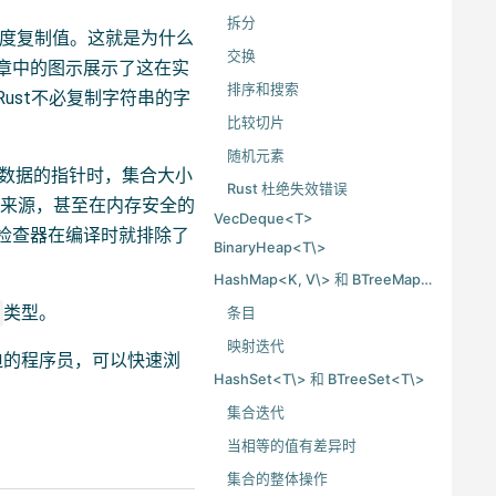
拆分
免深度复制值。这就是为什么
交换
章中的图示展示了这在实
排序和搜索
ust不必复制字符串的字
比较切片
随机元素
合内部数据的指针时，集合大小
Rust 杜绝失效错误
个来源，甚至在内存安全的
VecDeque<T>
用检查器在编译时就排除了
BinaryHeap<T\>
HashMap<K, V\> 和 BTreeMap<K, V\>
类型。
条目
映射迭代
迫的程序员，可以快速浏
HashSet<T\> 和 BTreeSet<T\>
集合迭代
当相等的值有差异时
集合的整体操作