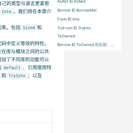
AsRef 和 AsMut
自己的类型与语言更紧密
Borrow 和 BorrowMut
。我们将在本章介
Into
From 和 Into
约束。包括
和
Sized
TryFrom 和 TryInto
ToOwned
代码中定义等效的特性。
Borrow 和 ToOwned 的应用：实用的 Cow
性在库与模块之间的公共
增加了不同库的功能可以
括
、引用借用特
Default
和
；以及
TryInto