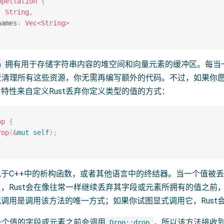
ppellation
{
:
String
,
names
:
Vec
<
String
>
拥有用于存储字符串内容的堆空间和向量元素的缓冲区。每当
n
负责清理所有这些资源，你无需再编写额外的代码。不过，如果你
特性来自定义Rust丢弃你定义类型的值的方式：
op
{
rop
(
&
mut
self
)
;
于C++中的析构函数，或者其他语言中的终结器。当一个值被
，Rust会在像往常一样继续丢弃其字段或元素所拥有的值之前
调用是调用该方法的唯一方式；如果你试图显式调用它，Rust
弃一个值的字段或元素之前会调用
，所以该方法接收
Drop::drop