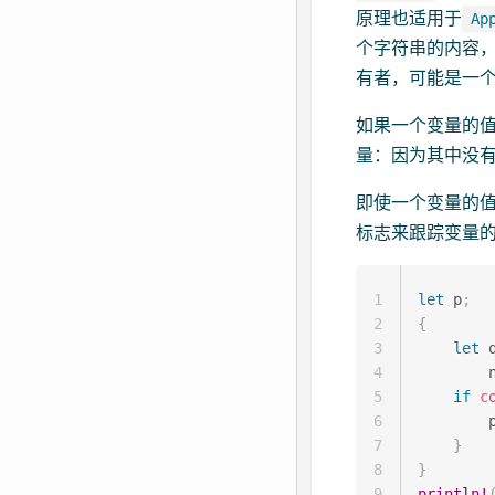
原理也适用于
Ap
个字符串的内容
有者，可能是一
如果一个变量的值
量：因为其中没
即使一个变量的值
标志来跟踪变量
1
let
 p
;
2
{
3
let
 
4
        
5
if
c
6
        
7
}
8
}
9
println!