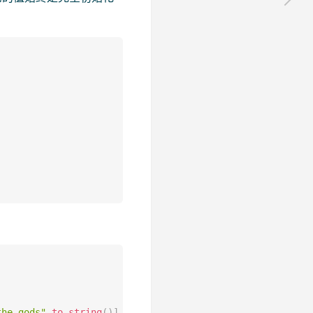
the gods"
.
to_string
(
)
]