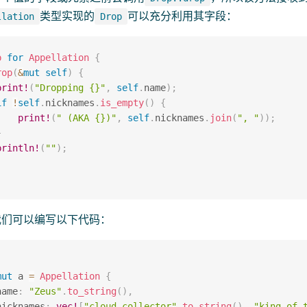
类型实现的
可以充分利用其字段：
llation
Drop
p
for
Appellation
{
rop
(
&
mut
self
)
{
print!
(
"Dropping {}"
,
self
.
name
)
;
if
!
self
.
nicknames
.
is_empty
(
)
{
print!
(
" (AKA {})"
,
self
.
nicknames
.
join
(
", "
)
)
;
}
println!
(
""
)
;
我们可以编写以下代码：
mut
 a 
=
Appellation
{
name
:
"Zeus"
.
to_string
(
)
,
nicknames
:
vec!
[
"cloud collector"
.
to_string
(
)
,
"king of 