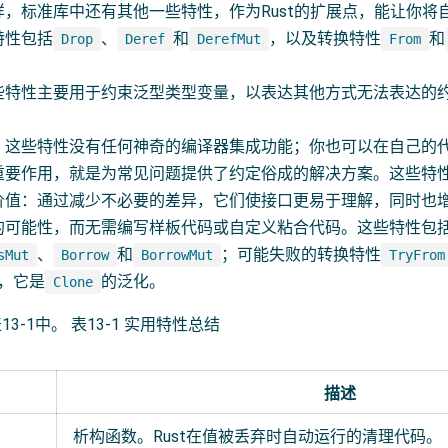
样，标准库中还有其他一些特性，作为Rust的扩展点，能让你将
特性包括
、
和
，以及转换特性
和
Drop
Deref
DerefMut
From
些特性主要用于约束泛型类型变量，以表达其他方式无法表达的
：这些特性没有任何神奇的编译器集成功能；你也可以在自己的
重要作用，就是为常见问题提供了约定俗成的解决方案。这些特
价值：通过减少不必要的差异，它们使接口更易于理解，同时也
的可能性，而无需编写样板代码或自定义粘合代码。这些特性包
、
和
；可能失败的转换特性
sMut
Borrow
BorrowMut
TryFrom
，它是
的泛化。
Clone
3-1中。 表13-1 实用特性总结
描述
析构函数。Rust在值被丢弃时自动运行的清理代码。