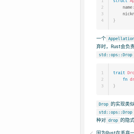
1
struct
A
2
    name
3
    nick
4
}
一个
Appellatio
弃时，Rust会
std::ops::Drop
1
trait
Dr
2
fn
d
3
}
的实现类似
Drop
std::ops::Drop
种对
的隐式
drop
因为Rust在丢