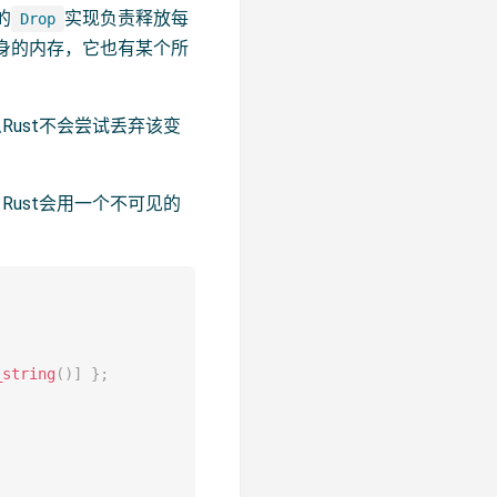
的
实现负责释放每
Drop
身的内存，它也有某个所
ust不会尝试丢弃该变
ust会用一个不可见的
_string
(
)
]
}
;