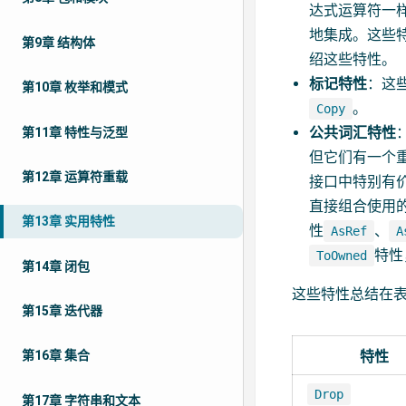
达式运算符一
地集成。这些
第9章 结构体
绍这些特性。
标记特性
：这
第10章 枚举和模式
。
Copy
公共词汇特性
第11章 特性与泛型
但它们有一个
第12章 运算符重载
接口中特别有
直接组合使用
第13章 实用特性
性
、
AsRef
A
特性
ToOwned
第14章 闭包
这些特性总结在表1
第15章 迭代器
特性
第16章 集合
Drop
第17章 字符串和文本