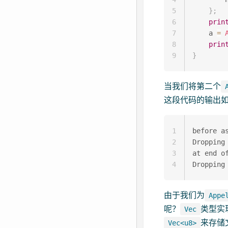
5
}
;
6
prin
7
    a 
=
8
prin
9
}
当我们将第二个
这段代码的输出
1
before as
2
Dropping
3
at end of
4
由于我们为
Appe
呢？
类型实
Vec
来存储
Vec<u8>