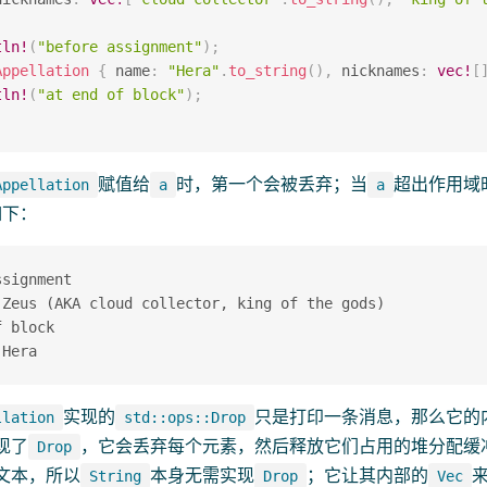
tln!
(
"before assignment"
)
;
Appellation
{
 name
:
"Hera"
.
to_string
(
)
,
 nicknames
:
vec!
[
tln!
(
"at end of block"
)
;
赋值给
时，第一个会被丢弃；当
超出作用域
Appellation
a
a
如下：
signment

 Zeus (AKA cloud collector, king of the gods)

 block

实现的
只是打印一条消息，那么它的
llation
std::ops::Drop
现了
，它会丢弃每个元素，然后释放它们占用的堆分配缓
Drop
文本，所以
本身无需实现
；它让其内部的
String
Drop
Vec