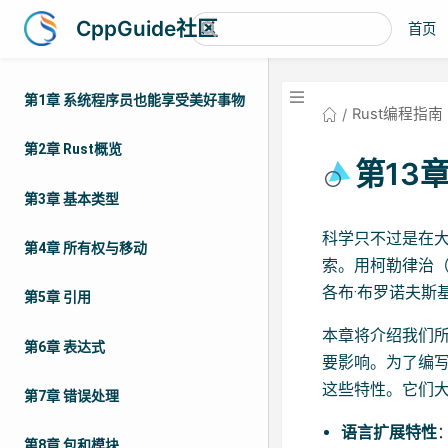
CppGuide社区
首页
第1章 系统程序员也能享受美好事物
Rust编程指南
第2章 Rust概览
第13
第3章 基本类型
科学只不过是在大
第4章 所有权与移动
索。用柯勒律治（
各布·布罗诺夫斯基（J
第5章 引用
本章将介绍我们所说
第6章 表达式
要影响。为了编写
这些特性。它们
第7章 错误处理
语言扩展特性
第8章 包和模块