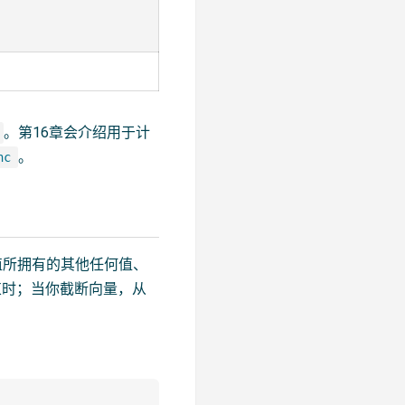
。第16章会介绍用于计
。
nc
值所拥有的其他任何值、
束时；当你截断向量，从
：