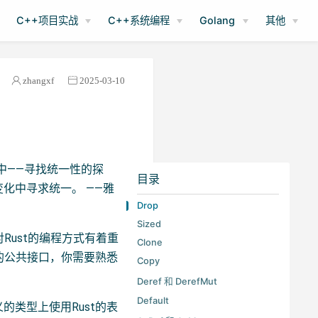
C++项目实战
C++系统编程
Golang
其他
zhangxf
2025-03-10
中——寻找统一性的探
目录
变化中寻求统一。 ——雅
Drop
Sized
Rust的编程方式有着重
Clone
 的公共接口，你需要熟悉
Copy
Deref 和 DerefMut
Default
类型上使用Rust的表