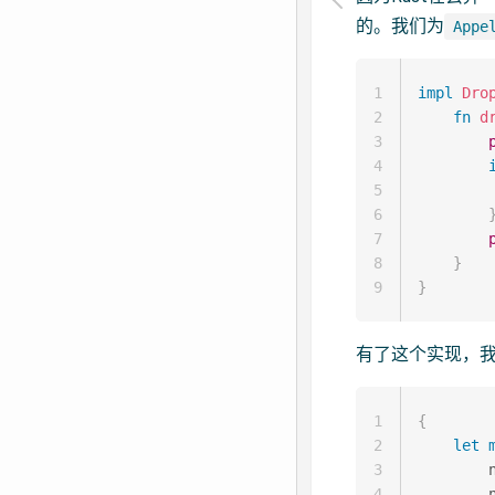
的。我们为
Appe
1
impl
Dro
2
fn
d
3
4
5
6
7
8
}
9
}
有了这个实现，
1
{
2
let
3
        
4
        