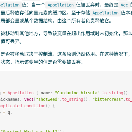
值：当一个
值被丢弃时，最终是
pellation
Appellation
Vec
，最后释放存储向量元素的缓冲区。至于存储
值本
Appellation
个局部变量或某个数据结构，由这个所有者负责释放它。
被移动到其他地方，导致该变量在超出作用域时未初始化，那么R
有值可丢弃。
是否被移动取决于控制流，这条原则仍然适用。在这种情况下，R
的状态，指示该变量的值是否需要被丢弃：
q 
=
Appellation
{
 name
:
"Cardamine hirsuta"
.
to_string
(
)
,
nicknames
:
vec!
[
"shotweed"
.
to_string
(
)
,
"bittercress"
.
to
omplicated_condition
(
)
{
p 
=
 q
;
(
"Sproing! What was that?"
)
;