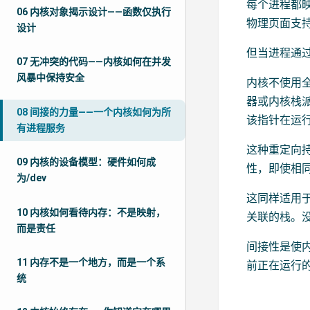
每个进程都
06 内核对象揭示设计——函数仅执行
物理页面支
设计
但当进程通
07 无冲突的代码——内核如何在并发
风暴中保持安全
内核不使用
器或内核栈派
08 间接的力量——一个内核如何为所
该指针在运
有进程服务
这种重定向
09 内核的设备模型：硬件如何成
性，即使相
为/dev
这同样适用
10 内核如何看待内存：不是映射，
关联的栈。
而是责任
间接性是使
11 内存不是一个地方，而是一个系
前正在运行
统