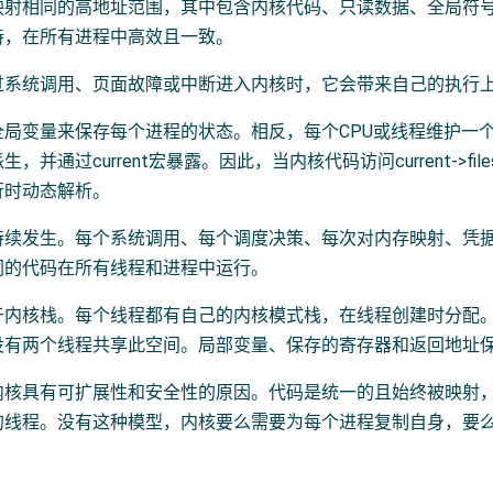
映射相同的高地址范围，其中包含内核代码、只读数据、全局符
持，在所有进程中高效且一致。
过系统调用、页面故障或中断进入内核时，它会带来自己的执行
全局变量来保存每个进程的状态。相反，每个CPU或线程维护一
生，并通过current宏暴露。因此，当内核代码访问current-
行时动态解析。
持续发生。每个系统调用、每个调度决策、每次对内存映射、凭
同的代码在所有线程和进程中运行。
于内核栈。每个线程都有自己的内核模式栈，在线程创建时分配。
没有两个线程共享此空间。局部变量、保存的寄存器和返回地址
内核具有可扩展性和安全性的原因。代码是统一的且始终被映射
的线程。没有这种模型，内核要么需要为每个进程复制自身，要