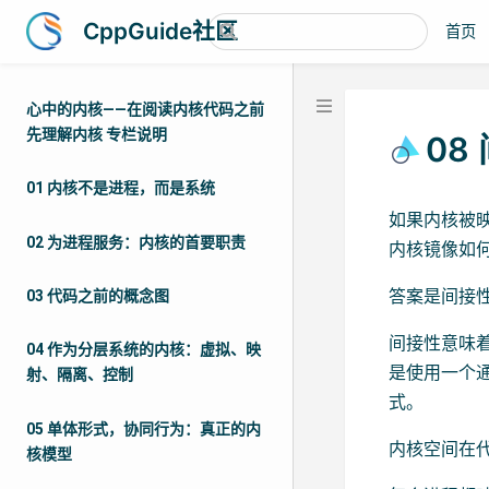
CppGuide社区
首页
心中的内核——在阅读内核代码之前
先理解内核 专栏说明
08
01 内核不是进程，而是系统
如果内核被
02 为进程服务：内核的首要职责
内核镜像如
答案是间接
03 代码之前的概念图
间接性意味
04 作为分层系统的内核：虚拟、映
是使用一个通
射、隔离、控制
式。
05 单体形式，协同行为：真正的内
内核空间在
核模型