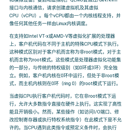
接口与内核通信，请求创建虚拟机及其虚拟
CPU（vCPU）。每个vCPU都由一个内核线程支持，并
像任何其他任务一样由Linux内核调度。
在支持如Intel VT-x或AMD-V等虚拟化扩展的处理器
上，客户机代码在不同于主机的特殊CPU模式下执行。
这种模式区别对于客户机而言称为非root模式，对于主
机而言称为root模式。这些模式是处理器虚拟化功能集
的一部分，与传统的特权级别（如0环或3环）完全独
立。例如，客户机内核在0环中运行，但处于非root模
式，而主机内核则在0环（ring 0）的root模式下运行。
当虚拟CPU执行客户机代码时，它在非root模式下运
行，允许大多数指令直接在硬件上执行。这实现了高性
能且开销极小。然而，某些操作（如访问I/O端口、修
改控制寄存器或执行特权系统指令）在此模式下是不允
许的。当CPU遇到此类指令或预定义条件时，会执行