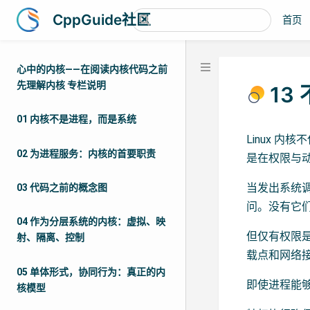
CppGuide社区
首页
心中的内核——在阅读内核代码之前
先理解内核 专栏说明
13
01 内核不是进程，而是系统
Linux 
02 为进程服务：内核的首要职责
是在权限与
当发出系统调
03 代码之前的概念图
问。没有它
04 作为分层系统的内核：虚拟、映
但仅有权限是
射、隔离、控制
载点和网络
05 单体形式，协同行为：真正的内
即使进程能
核模型