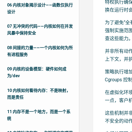
特权执行确
06 内核对象揭示设计——函数仅执行
换在运行时
设计
为了避免“全有
07 无冲突的代码——内核如何在并发
强制实施范围
风暴中保持安全
查这些能力
08 间接的力量——一个内核如何为所
并非所有动
有进程服务
上下文，并
09 内核的设备模型：硬件如何成
策略执行增加了
为/dev
Cgroup
10 内核如何看待内存：不是映射，
在虚拟化环境
而是责任
一点，客户
11 内存不是一个地方，而是一个系
这些机制并非
统
不安全的动